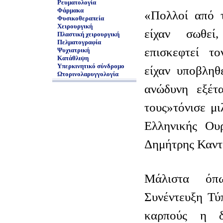
Ρευματολογία
Φάρμακα
«Πολλοί από τ
Φυσικοθεραπεία
Χειρουργική
είχαν σωθεί
Πλαστική χειρουργική
Πελματογραφία
επισκεφτεί τ
Ψυχιατρική
Κατάθλιψη
Υπερκινητικό σύνδρομο
είχαν υποβληθ
Ωτορινολαρυγγολογία
ανώδυνη εξέτ
τους»τόνισε μ
Ελληνικής Ουρ
Δημήτρης Καντ
Μάλιστα όπ
Συνέντευξη Τύ
καρπούς η δ