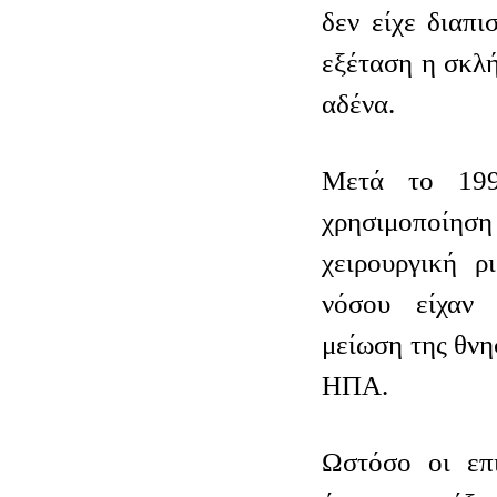
δεν είχε διαπι
εξέταση η σκλ
αδένα.
Μετά το 199
χρησιμοποί
χειρουργική ρ
νόσου είχαν
μείωση της θνη
ΗΠΑ.
Ωστόσο οι επι