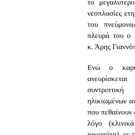
το μεγαλύτερο
νεοπλασίες ετη
του πνεύμονα
πλευρά του ο 
κ. Άρης Γιαννό
Ενώ ο καρκ
ανευρίσκετα
συντριπτικ
ηλικιωμένων α
που πεθαίνουν
λόγο (κλινικ
προστάτη), εν τ