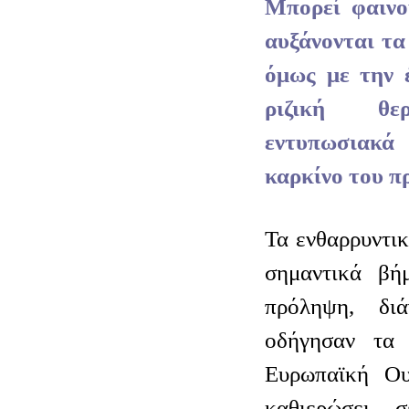
Μπορεί φαινο
αυξάνονται τα
όμως με την 
ριζική θερ
εντυπωσιακ
καρκίνο του π
Τα ενθαρρυντι
σημαντικά βή
πρόληψη, δι
οδήγησαν τα 
Ευρωπαϊκή Ου
καθιερώσει, 