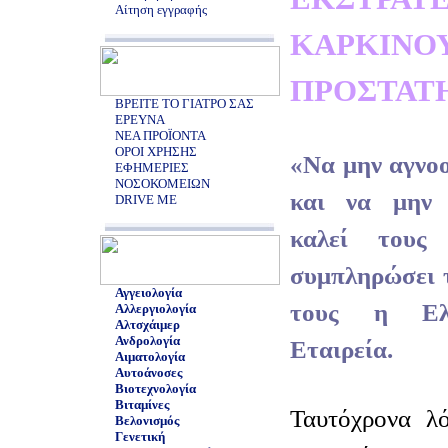
Αίτηση εγγραφής
ΚΑΡΚ
ΠΡΟΣΤΑΤ
ΒΡΕΙΤΕ ΤΟ ΓΙΑΤΡΟ ΣΑΣ
ΕΡΕΥΝΑ
ΝΕΑ ΠΡΟΪΟΝΤΑ
ΟΡΟΙ ΧΡΗΣΗΣ
«Να μην αγνοο
ΕΦΗΜΕΡΙΕΣ
ΝΟΣΟΚΟΜΕΙΩΝ
και να μην σ
DRIVE ME
καλεί τους
συμπληρώσει τ
Αγγειολογία
τους η Ελλ
Αλλεργιολογία
Αλτσχάιμερ
Ανδρολογία
Εταιρεία.
Αιματολογία
Αυτοάνοσες
Βιοτεχνολογία
Βιταμίνες
Ταυτόχρονα λό
Βελονισμός
Γενετική