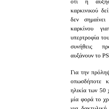
ότι η αύξησ
καρκινικού δε
δεν σημαίνει
καρκίνου γι
υπερτροφία του
συνήθεις πρ
αυξάνουν το P
Για την πρόλη
οπωσδήποτε κ
ηλικία των 50 
μία φορά το χ
για δακτυλική