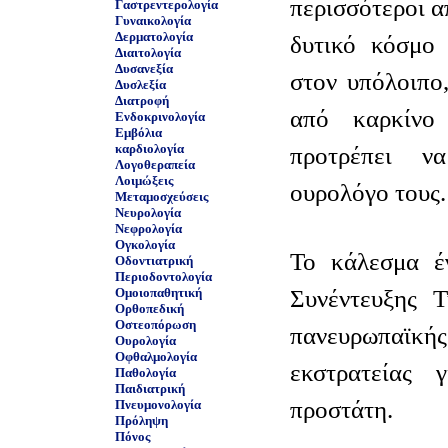
περισσότεροι α
Γαστρεντερολογία
Γυναικολογία
Δερματολογία
δυτικό κόσμο 
Διαιτολογία
Δυσανεξία
στον υπόλοιπο
Δυσλεξία
Διατροφή
από καρκίνο
Ενδοκρινολογία
Εμβόλια
καρδιολογία
προτρέπει ν
Λογοθεραπεία
Λοιμώξεις
ουρολόγο τους.
Μεταμοσχεύσεις
Νευρολογία
Νεφρολογία
Ογκολογία
Το κάλεσμα έγ
Οδοντιατρική
Περιοδοντολογία
Συνέντευξης Τ
Ομοιοπαθητική
Ορθοπεδική
Οστεοπόρωση
πανευρωπαϊ
Ουρολογία
Οφθαλμολογία
εκστρατείας 
Παθολογία
Παιδιατρική
προστάτη.
Πνευμονολογία
Πρόληψη
Πόνος