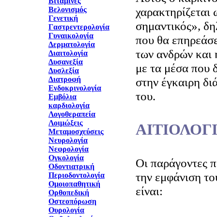
Βιταμίνες
χαρακτηρίζεται 
Βελονισμός
Γενετική
σημαντικός», δη
Γαστρεντερολογία
Γυναικολογία
που θα επηρεάσε
Δερματολογία
των ανδρών και 
Διαιτολογία
Δυσανεξία
με τα μέσα που 
Δυσλεξία
Διατροφή
στην έγκαιρη δι
Ενδοκρινολογία
του.
Εμβόλια
καρδιολογία
Λογοθεραπεία
Λοιμώξεις
ΑΙΤΙΟΛΟΓ
Μεταμοσχεύσεις
Νευρολογία
Νεφρολογία
Ογκολογία
Οι παράγοντες π
Οδοντιατρική
την εμφάνιση το
Περιοδοντολογία
Ομοιοπαθητική
είναι:
Ορθοπεδική
Οστεοπόρωση
Ουρολογία