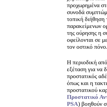
προχωρημένα στά
συνοδά συμπτώμ
τοπική διήθηση 
παρακείμενων ο
της ούρησης η 
οφείλονται σε μ
τον οστικό πόνο
Η περιοδική από
εξέταση για να δ
προστατικός αδέ
όπως και η τακτ
προστατικού καρ
Προστατικό Αντ
PSA
) βοηθούν σ