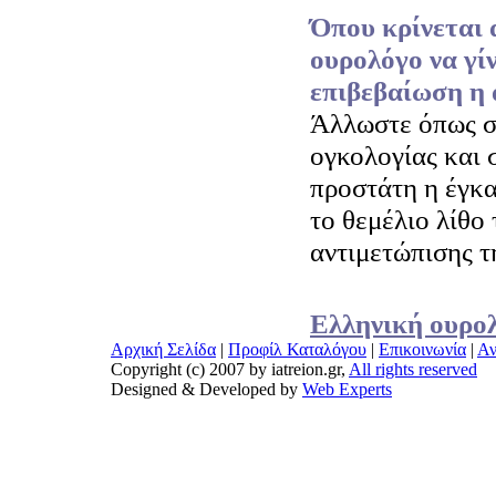
Όπου κρίνεται 
ουρολόγο να γίν
επιβεβαίωση η 
Άλλωστε όπως σ
ογκολογίας και 
προστάτη η έγκα
το θεμέλιο λίθο 
αντιμετώπισης τ
Ελληνική ουρολ
Αρχική Σελίδα
|
Προφίλ Καταλόγου
|
Επικοινωνία
|
Αν
Copyright (c) 2007 by iatreion.gr,
All rights reserved
Designed & Developed by
Web Experts