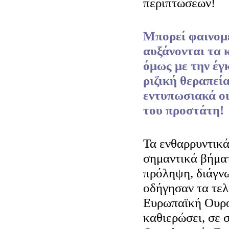
περιπτώσεων!
Μπορεί φαινομε
αυξάνονται τα 
όμως με την έγ
ριζική θεραπεί
εντυπωσιακά οι
του προστάτη!
Τα ενθαρρυντικ
σημαντικά βήματ
πρόληψη, διάγν
οδήγησαν τα τελ
Ευρωπαϊκή Ουρο
καθιερώσει, σε σ