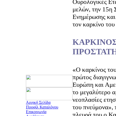
Ουρολογικές Ετ
μελών, την 15η
Ενημέρωσης και
τον καρκίνο του
ΚΑΡΚΙΝΟΣ
ΠΡΟΣΤΑΤ
«Ο καρκίνος του
πρώτος διαγιγνω
Ευρώπη και Αμερ
το μεγαλύτερο α
νεοπλασίες ετησ
Αρχική Σελίδα
του πνεύμονα», 
Προφίλ Καταλόγου
Επικοινωνία
πλευρά του ο Κα