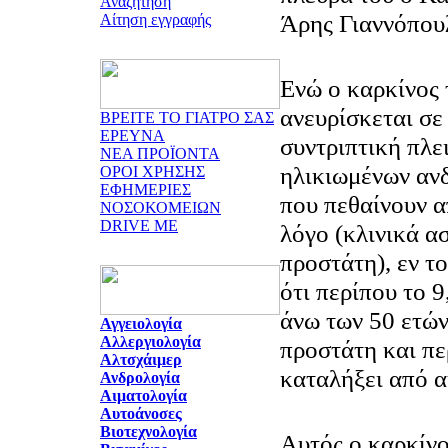
Αναζήτηση
Άρης Γιαννόπου
Αίτηση εγγραφής
Ενώ ο καρκίνος
ανευρίσκεται σε
ΒΡΕΙΤΕ ΤΟ ΓΙΑΤΡΟ ΣΑΣ
ΕΡΕΥΝΑ
συντριπτική πλε
ΝΕΑ ΠΡΟΪΟΝΤΑ
ηλικιωμένων αν
ΟΡΟΙ ΧΡΗΣΗΣ
ΕΦΗΜΕΡΙΕΣ
που πεθαίνουν 
ΝΟΣΟΚΟΜΕΙΩΝ
DRIVE ME
λόγο (κλινικά α
προστάτη), εν το
ότι περίπου το 
άνω των 50 ετών
Αγγειολογία
Αλλεργιολογία
προστάτη και πε
Αλτσχάιμερ
καταλήξει από α
Ανδρολογία
Αιματολογία
Αυτοάνοσες
Βιοτεχνολογία
Αυτός ο καρκίνο