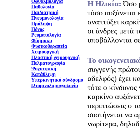
Οφθαλμολογία
H Ηλικία:
Όσο 
Παθολογία
τόσο αυξάνεται 
Παιδιατρική
Πνευμονολογία
αναπτύξει καρκί
Πρόληψη
οι άνδρες μετά τ
Πόνος
Ρευματολογία
υποβάλλονται σε
Φάρμακα
Φυσικοθεραπεία
Χειρουργική
Πλαστική χειρουργική
Το οικογενειακ
Πελματογραφία
συγγενής πρώτου
Ψυχιατρική
Κατάθλιψη
αδελφός) έχει κ
Υπερκινητικό σύνδρομο
Ωτορινολαρυγγολογία
τότε ο κίνδυνος 
καρκίνο αυξάνετα
περιπτώσεις ο τ
συστήνεται να αρ
νωρίτερα, δηλαδ