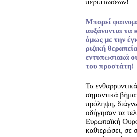
περιπτώσεων!
Μπορεί φαινομε
αυξάνονται τα 
όμως με την έγ
ριζική θεραπεί
εντυπωσιακά οι
του προστάτη!
Τα ενθαρρυντικ
σημαντικά βήματ
πρόληψη, διάγν
οδήγησαν τα τελ
Ευρωπαϊκή Ουρο
καθιερώσει, σε σ