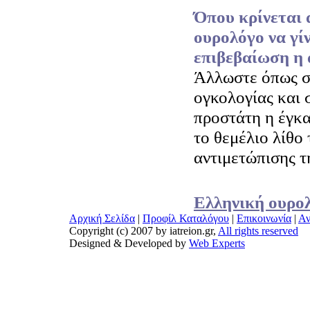
Όπου κρίνεται 
ουρολόγο να γίν
επιβεβαίωση η 
Άλλωστε όπως σ
ογκολογίας και 
προστάτη η έγκα
το θεμέλιο λίθο 
αντιμετώπισης τ
Ελληνική ουρολ
Αρχική Σελίδα
|
Προφίλ Καταλόγου
|
Επικοινωνία
|
Αν
Copyright (c) 2007 by iatreion.gr,
All rights reserved
Designed & Developed by
Web Experts