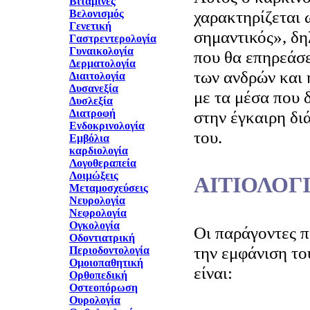
Βιταμίνες
χαρακτηρίζεται 
Βελονισμός
Γενετική
σημαντικός», δη
Γαστρεντερολογία
Γυναικολογία
που θα επηρεάσε
Δερματολογία
των ανδρών και 
Διαιτολογία
Δυσανεξία
με τα μέσα που 
Δυσλεξία
Διατροφή
στην έγκαιρη δι
Ενδοκρινολογία
του.
Εμβόλια
καρδιολογία
Λογοθεραπεία
Λοιμώξεις
ΑΙΤΙΟΛΟΓ
Μεταμοσχεύσεις
Νευρολογία
Νεφρολογία
Ογκολογία
Οι παράγοντες π
Οδοντιατρική
την εμφάνιση το
Περιοδοντολογία
Ομοιοπαθητική
είναι:
Ορθοπεδική
Οστεοπόρωση
Ουρολογία