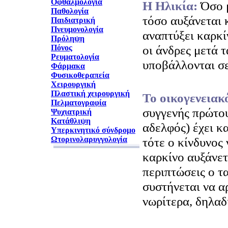
Οφθαλμολογία
H Ηλικία:
Όσο 
Παθολογία
τόσο αυξάνεται 
Παιδιατρική
Πνευμονολογία
αναπτύξει καρκί
Πρόληψη
οι άνδρες μετά τ
Πόνος
Ρευματολογία
υποβάλλονται σε
Φάρμακα
Φυσικοθεραπεία
Χειρουργική
Πλαστική χειρουργική
Το οικογενειακ
Πελματογραφία
συγγενής πρώτου
Ψυχιατρική
Κατάθλιψη
αδελφός) έχει κ
Υπερκινητικό σύνδρομο
Ωτορινολαρυγγολογία
τότε ο κίνδυνος 
καρκίνο αυξάνετα
περιπτώσεις ο τ
συστήνεται να αρ
νωρίτερα, δηλαδ