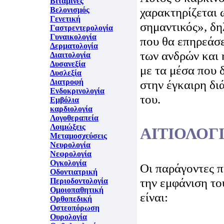
Βιταμίνες
χαρακτηρίζεται 
Βελονισμός
Γενετική
σημαντικός», δη
Γαστρεντερολογία
Γυναικολογία
που θα επηρεάσε
Δερματολογία
των ανδρών και 
Διαιτολογία
Δυσανεξία
με τα μέσα που 
Δυσλεξία
Διατροφή
στην έγκαιρη δι
Ενδοκρινολογία
του.
Εμβόλια
καρδιολογία
Λογοθεραπεία
Λοιμώξεις
ΑΙΤΙΟΛΟΓ
Μεταμοσχεύσεις
Νευρολογία
Νεφρολογία
Ογκολογία
Οι παράγοντες π
Οδοντιατρική
την εμφάνιση το
Περιοδοντολογία
Ομοιοπαθητική
είναι:
Ορθοπεδική
Οστεοπόρωση
Ουρολογία