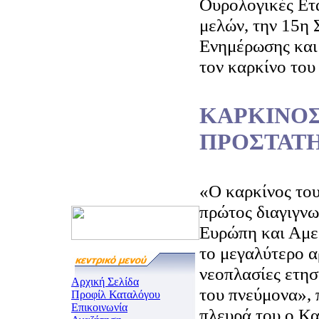
Ουρολογικές Ετ
μελών, την 15η
Ενημέρωσης και
τον καρκίνο του
ΚΑΡΚΙΝΟΣ
ΠΡΟΣΤΑΤ
«Ο καρκίνος του
πρώτος διαγιγνω
Ευρώπη και Αμερ
το μεγαλύτερο α
νεοπλασίες ετησ
Αρχική Σελίδα
του πνεύμονα», 
Προφίλ Καταλόγου
Επικοινωνία
πλευρά του ο Κα