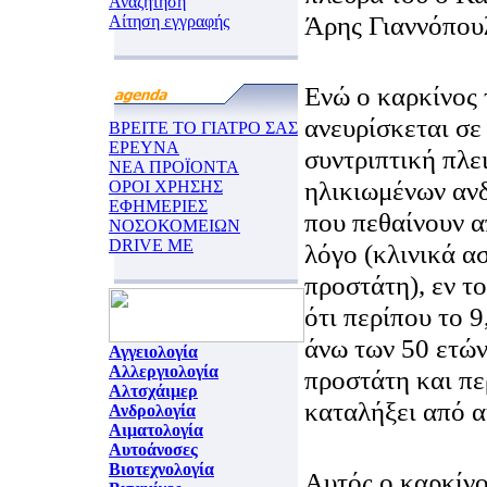
Αναζήτηση
Άρης Γιαννόπου
Αίτηση εγγραφής
Ενώ ο καρκίνος
ανευρίσκεται σε
ΒΡΕΙΤΕ ΤΟ ΓΙΑΤΡΟ ΣΑΣ
ΕΡΕΥΝΑ
συντριπτική πλε
ΝΕΑ ΠΡΟΪΟΝΤΑ
ηλικιωμένων αν
ΟΡΟΙ ΧΡΗΣΗΣ
ΕΦΗΜΕΡΙΕΣ
που πεθαίνουν 
ΝΟΣΟΚΟΜΕΙΩΝ
DRIVE ME
λόγο (κλινικά α
προστάτη), εν το
ότι περίπου το 
άνω των 50 ετών
Αγγειολογία
Αλλεργιολογία
προστάτη και πε
Αλτσχάιμερ
καταλήξει από α
Ανδρολογία
Αιματολογία
Αυτοάνοσες
Βιοτεχνολογία
Αυτός ο καρκίνο