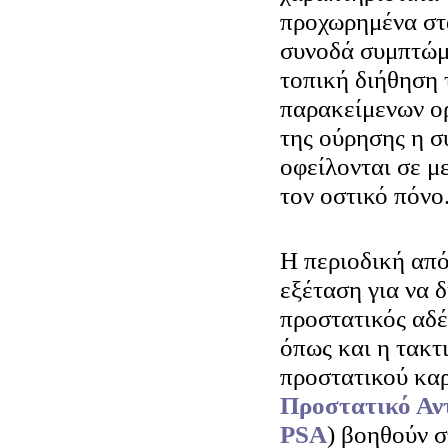
προχωρημένα στά
συνοδά συμπτώμ
τοπική διήθηση 
παρακείμενων ο
της ούρησης η 
οφείλονται σε μ
τον οστικό πόνο
Η περιοδική από
εξέταση για να δ
προστατικός αδέ
όπως και η τακτ
προστατικού καρ
Προστατικό Αντ
PSA
) βοηθούν σ