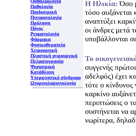
Οφθαλμολογία
H Ηλικία:
Όσο 
Παθολογία
τόσο αυξάνεται 
Παιδιατρική
Πνευμονολογία
αναπτύξει καρκί
Πρόληψη
οι άνδρες μετά τ
Πόνος
Ρευματολογία
υποβάλλονται σε
Φάρμακα
Φυσικοθεραπεία
Χειρουργική
Πλαστική χειρουργική
Το οικογενειακ
Πελματογραφία
συγγενής πρώτου
Ψυχιατρική
Κατάθλιψη
αδελφός) έχει κ
Υπερκινητικό σύνδρομο
Ωτορινολαρυγγολογία
τότε ο κίνδυνος 
καρκίνο αυξάνετα
περιπτώσεις ο τ
συστήνεται να αρ
νωρίτερα, δηλαδ