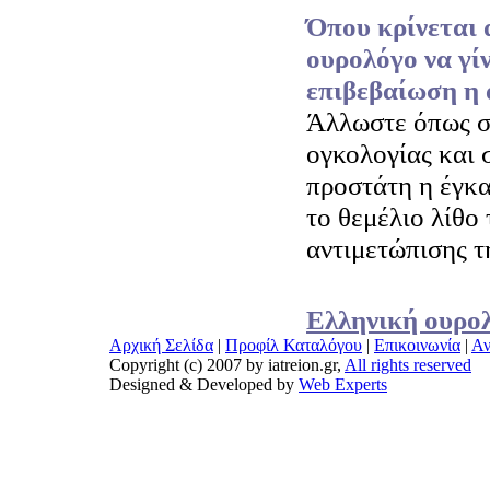
Όπου κρίνεται 
ουρολόγο να γίν
επιβεβαίωση η 
Άλλωστε όπως σ
ογκολογίας και 
προστάτη η έγκα
το θεμέλιο λίθο 
αντιμετώπισης τ
Ελληνική ουρολ
Αρχική Σελίδα
|
Προφίλ Καταλόγου
|
Επικοινωνία
|
Αν
Copyright (c) 2007 by iatreion.gr,
All rights reserved
Designed & Developed by
Web Experts