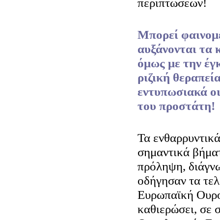
περιπτώσεων!
Μπορεί φαινομε
αυξάνονται τα 
όμως με την έγ
ριζική θεραπεί
εντυπωσιακά οι
του προστάτη!
Τα ενθαρρυντικ
σημαντικά βήματ
πρόληψη, διάγν
οδήγησαν τα τελ
Ευρωπαϊκή Ουρο
καθιερώσει, σε σ