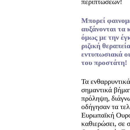
περιπτώσεων!
Μπορεί φαινομε
αυξάνονται τα 
όμως με την έγ
ριζική θεραπεί
εντυπωσιακά οι
του προστάτη!
Τα ενθαρρυντικ
σημαντικά βήματ
πρόληψη, διάγν
οδήγησαν τα τελ
Ευρωπαϊκή Ουρο
καθιερώσει, σε σ