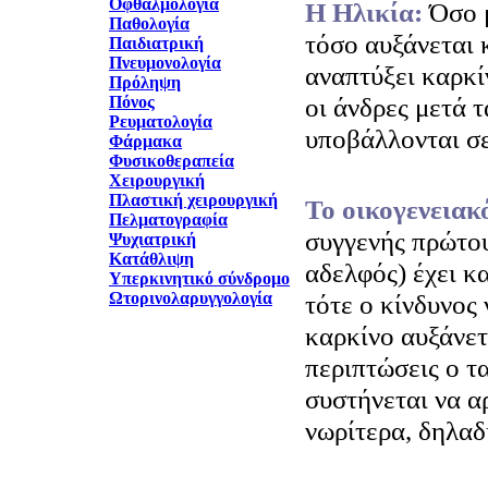
Οφθαλμολογία
H Ηλικία:
Όσο 
Παθολογία
τόσο αυξάνεται 
Παιδιατρική
Πνευμονολογία
αναπτύξει καρκί
Πρόληψη
οι άνδρες μετά τ
Πόνος
Ρευματολογία
υποβάλλονται σε
Φάρμακα
Φυσικοθεραπεία
Χειρουργική
Πλαστική χειρουργική
Το οικογενειακ
Πελματογραφία
συγγενής πρώτου
Ψυχιατρική
Κατάθλιψη
αδελφός) έχει κ
Υπερκινητικό σύνδρομο
Ωτορινολαρυγγολογία
τότε ο κίνδυνος 
καρκίνο αυξάνετα
περιπτώσεις ο τ
συστήνεται να αρ
νωρίτερα, δηλαδ