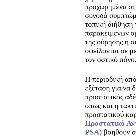
προχωρημένα στά
συνοδά συμπτώμ
τοπική διήθηση 
παρακείμενων ο
της ούρησης η 
οφείλονται σε μ
τον οστικό πόνο
Η περιοδική από
εξέταση για να δ
προστατικός αδέ
όπως και η τακτ
προστατικού καρ
Προστατικό Αντ
PSA
) βοηθούν σ