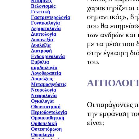
Βιταμίνες
χαρακτηρίζεται 
Βελονισμός
Γενετική
σημαντικός», δη
Γαστρεντερολογία
Γυναικολογία
που θα επηρεάσε
Δερματολογία
των ανδρών και 
Διαιτολογία
Δυσανεξία
με τα μέσα που 
Δυσλεξία
Διατροφή
στην έγκαιρη δι
Ενδοκρινολογία
του.
Εμβόλια
καρδιολογία
Λογοθεραπεία
Λοιμώξεις
ΑΙΤΙΟΛΟΓ
Μεταμοσχεύσεις
Νευρολογία
Νεφρολογία
Ογκολογία
Οι παράγοντες π
Οδοντιατρική
την εμφάνιση το
Περιοδοντολογία
Ομοιοπαθητική
είναι:
Ορθοπεδική
Οστεοπόρωση
Ουρολογία