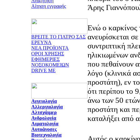
Αναζήτηση
Άρης Γιαννόπου
Αίτηση εγγραφής
Ενώ ο καρκίνος
ανευρίσκεται σε
ΒΡΕΙΤΕ ΤΟ ΓΙΑΤΡΟ ΣΑΣ
ΕΡΕΥΝΑ
συντριπτική πλε
ΝΕΑ ΠΡΟΪΟΝΤΑ
ηλικιωμένων αν
ΟΡΟΙ ΧΡΗΣΗΣ
ΕΦΗΜΕΡΙΕΣ
που πεθαίνουν 
ΝΟΣΟΚΟΜΕΙΩΝ
DRIVE ME
λόγο (κλινικά α
προστάτη), εν το
ότι περίπου το 
άνω των 50 ετών
Αγγειολογία
Αλλεργιολογία
προστάτη και πε
Αλτσχάιμερ
καταλήξει από α
Ανδρολογία
Αιματολογία
Αυτοάνοσες
Βιοτεχνολογία
Αυτός ο καρκίνο