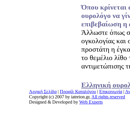
Όπου κρίνεται 
ουρολόγο να γίν
επιβεβαίωση η 
Άλλωστε όπως σ
ογκολογίας και 
προστάτη η έγκα
το θεμέλιο λίθο 
αντιμετώπισης τ
Ελληνική ουρολ
Αρχική Σελίδα
|
Προφίλ Καταλόγου
|
Επικοινωνία
|
Αν
Copyright (c) 2007 by iatreion.gr,
All rights reserved
Designed & Developed by
Web Experts