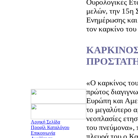
Ουρολογικές Ετ
μελών, την 15η
Ενημέρωσης και
τον καρκίνο του
ΚΑΡΚΙΝΟΣ
ΠΡΟΣΤΑΤ
«Ο καρκίνος του
πρώτος διαγιγνω
Ευρώπη και Αμερ
το μεγαλύτερο α
νεοπλασίες ετησ
Αρχική Σελίδα
του πνεύμονα», 
Προφίλ Καταλόγου
Επικοινωνία
πλευρά του ο Κα