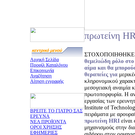
πρωτείνη HR
ΣΤΟΧΟΠΟΙΗΘΗΚΕ η π
Αρχική Σελίδα
θεμελιώδη ρόλο
στο
Προφίλ Καταλόγου
αίμα και θα μπορούσ
Επικοινωνία
θεραπείες για
μερικέ
Αναζήτηση
κληρονομικού χαρακτ
Αίτηση εγγραφής
μεσογειακή αναιμία κ
πρωτοπορφυρία. Η αν
εργασίας των ερευνη
Institute of Technolo
ΒΡΕΙΤΕ ΤΟ ΓΙΑΤΡΟ ΣΑΣ
πειράματα με αρουρ
ΕΡΕΥΝΑ
πρωτείνη HRI
είναι 
ΝΕΑ ΠΡΟΪΟΝΤΑ
μηχανισμούς στην δι
ΟΡΟΙ ΧΡΗΣΗΣ
ΕΦΗΜΕΡΙΕΣ
σιδήρου στον οργανι