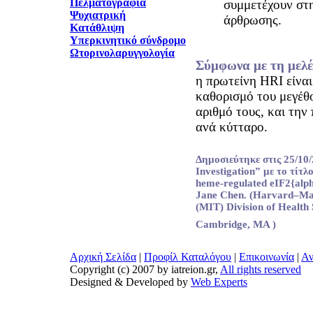
Πελματογραφία
συμμετέχουν στ
Ψυχιατρική
άρθρωσης.
Κατάθλιψη
Υπερκινητικό σύνδρομο
Ωτορινολαρυγγολογία
Σύμφωνα με τη μελέ
η πρωτείνη HRI είνα
καθορισμό του μεγέθ
αριθμό τους, και την
ανά κύτταρο.
Δημοσιεύτηκε στις 25/10/
Investigation” με το τίτλο
heme-regulated eIF2{alph
Jane Chen. (Harvard–Mass
(MIT) Division of Health
Cambridge, MA )
Αρχική Σελίδα
|
Προφίλ Καταλόγου
|
Επικοινωνία
|
Αν
Copyright (c) 2007 by iatreion.gr,
All rights reserved
Designed & Developed by
Web Experts