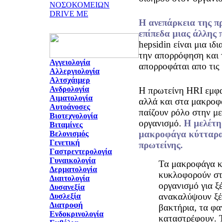
ΝΟΣΟΚΟΜΕΙΩΝ
DRIVE ME
Η ανεπάρκεια της π
επίπεδα μιας άλλης 
hepsidin είναι μια ιδ
την απορρόφηση και 
Αγγειολογία
απορροφάται απο τις
Αλλεργιολογία
Αλτσχάιμερ
Ανδρολογία
Η πρωτείνη HRI εμφα
Αιματολογία
αλλά και στα μακροφ
Αυτοάνοσες
παίζουν ρόλο στην μ
Βιοτεχνολογία
οργανισμό.
Η μελέτη
Βιταμίνες
μακροφάγα κύτταρα 
Βελονισμός
Γενετική
πρωτείνης.
Γαστρεντερολογία
Γυναικολογία
Τα μακροφάγα κ
Δερματολογία
κυκλοφορούν στ
Διαιτολογία
οργανισμό για ξ
Δυσανεξία
ανακαλύψουν ξέ
Δυσλεξία
Διατροφή
βακτήρια, τα φ
Ενδοκρινολογία
καταστρέφουν. 