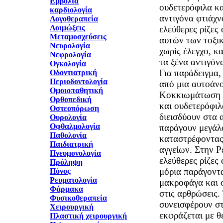
Εμβόλια
ουδετερόφιλα κ
καρδιολογία
αντιγόνα φτιάχν
Λογοθεραπεία
Λοιμώξεις
ελεύθερες ρίζες
Μεταμοσχεύσεις
αυτών των τοξικ
Νευρολογία
χωρίς έλεγχο, κ
Νεφρολογία
τα ξένα αντιγόνα
Ογκολογία
Για παράδειγμα,
Οδοντιατρική
Περιοδοντολογία
από μια αυτοάν
Ομοιοπαθητική
Κοκκιωμάτωση 
Ορθοπεδική
και ουδετερόφιλ
Οστεοπόρωση
διεισδύουν στα 
Ουρολογία
Οφθαλμολογία
παράγουν μεγάλ
Παθολογία
καταστρέφοντας
Παιδιατρική
αγγείων. Στην Ρ
Πνευμονολογία
ελεύθερες ρίζες
Πρόληψη
μόρια παράγοντ
Πόνος
Ρευματολογία
μακροφάγα και 
Φάρμακα
στις αρθρώσεις.
Φυσικοθεραπεία
συνεισφέρουν σ
Χειρουργική
εκφράζεται με θ
Πλαστική χειρουργική