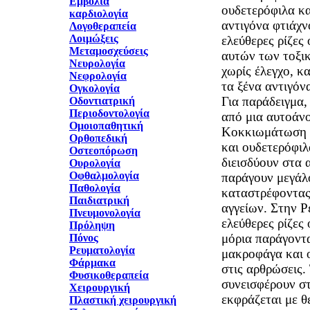
Εμβόλια
ουδετερόφιλα κ
καρδιολογία
αντιγόνα φτιάχν
Λογοθεραπεία
Λοιμώξεις
ελεύθερες ρίζες
Μεταμοσχεύσεις
αυτών των τοξικ
Νευρολογία
χωρίς έλεγχο, κ
Νεφρολογία
τα ξένα αντιγόνα
Ογκολογία
Για παράδειγμα,
Οδοντιατρική
Περιοδοντολογία
από μια αυτοάν
Ομοιοπαθητική
Κοκκιωμάτωση 
Ορθοπεδική
και ουδετερόφιλ
Οστεοπόρωση
διεισδύουν στα 
Ουρολογία
Οφθαλμολογία
παράγουν μεγάλ
Παθολογία
καταστρέφοντας
Παιδιατρική
αγγείων. Στην Ρ
Πνευμονολογία
ελεύθερες ρίζες
Πρόληψη
μόρια παράγοντ
Πόνος
Ρευματολογία
μακροφάγα και 
Φάρμακα
στις αρθρώσεις.
Φυσικοθεραπεία
συνεισφέρουν σ
Χειρουργική
εκφράζεται με θ
Πλαστική χειρουργική