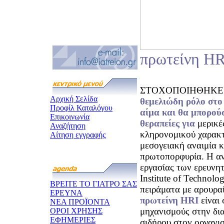
πρωτείνη HR
ΣΤΟΧΟΠΟΙΗΘΗΚΕ η π
Αρχική Σελίδα
θεμελιώδη ρόλο
στο
Προφίλ Καταλόγου
αίμα και θα μπορούσ
Επικοινωνία
θεραπείες για
μερικέ
Αναζήτηση
κληρονομικού χαρακτ
Αίτηση εγγραφής
μεσογειακή αναιμία κ
πρωτοπορφυρία. Η αν
εργασίας των ερευνη
Institute of Technolo
ΒΡΕΙΤΕ ΤΟ ΓΙΑΤΡΟ ΣΑΣ
πειράματα με αρουρ
ΕΡΕΥΝΑ
πρωτείνη HRI
είναι 
ΝΕΑ ΠΡΟΪΟΝΤΑ
μηχανισμούς στην δι
ΟΡΟΙ ΧΡΗΣΗΣ
ΕΦΗΜΕΡΙΕΣ
σιδήρου στον οργανι