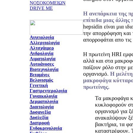
ΝΟΣΟΚΟΜΕΙΩΝ
DRIVE ME
Η ανεπάρκεια της π
επίπεδα μιας άλλης 
hepsidin είναι μια ιδ
την απορρόφηση και 
Αγγειολογία
απορροφάται απο τις
Αλλεργιολογία
Αλτσχάιμερ
Ανδρολογία
Η πρωτείνη HRI εμφα
Αιματολογία
αλλά και στα μακροφ
Αυτοάνοσες
παίζουν ρόλο στην μ
Βιοτεχνολογία
οργανισμό.
Η μελέτη
Βιταμίνες
μακροφάγα κύτταρα 
Βελονισμός
Γενετική
πρωτείνης.
Γαστρεντερολογία
Γυναικολογία
Τα μακροφάγα κ
Δερματολογία
κυκλοφορούν στ
Διαιτολογία
οργανισμό για ξ
Δυσανεξία
ανακαλύψουν ξέ
Δυσλεξία
Διατροφή
βακτήρια, τα φ
Ενδοκρινολογία
καταστρέφουν. 