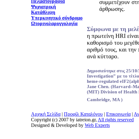
Πελματογραφία
συμμετέχουν στ
Ψυχιατρική
άρθρωσης.
Κατάθλιψη
Υπερκινητικό σύνδρομο
Ωτορινολαρυγγολογία
Σύμφωνα με τη μελέ
η πρωτείνη HRI είνα
καθορισμό του μεγέθ
αριθμό τους, και την
ανά κύτταρο.
Δημοσιεύτηκε στις 25/10/
Investigation” με το τίτλο
heme-regulated eIF2{alph
Jane Chen. (Harvard–Mass
(MIT) Division of Health
Cambridge, MA )
Αρχική Σελίδα
|
Προφίλ Καταλόγου
|
Επικοινωνία
|
Αν
Copyright (c) 2007 by iatreion.gr,
All rights reserved
Designed & Developed by
Web Experts