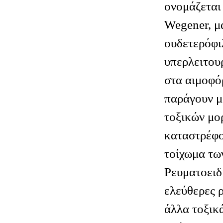
ονομάζετα
Wegener, μ
ουδετερόφι
υπερλειτου
στα αιμοφό
παράγουν μ
τοξικών μο
καταστρέφο
τοίχωμα τω
Ρευματοειδ
ελεύθερες ρ
άλλα τοξικ