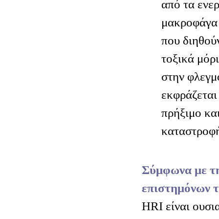
από τα ενε
μακροφάγα 
που διηθούν
τοξικά μόρ
στην φλεγμ
εκφράζεται
πρήξιμο κα
καταστροφή
Σύμφωνα με τ
επιστημόνων 
HRI είναι ουσι