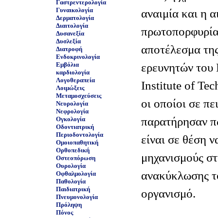
Γαστρεντερολογία
Γυναικολογία
αναιμία και η 
Δερματολογία
Διαιτολογία
πρωτοπορφυρία
Δυσανεξία
Δυσλεξία
αποτέλεσμα της
Διατροφή
Ενδοκρινολογία
ερευνητών του
Εμβόλια
καρδιολογία
Λογοθεραπεία
Institute of T
Λοιμώξεις
Μεταμοσχεύσεις
οι οποίοι σε π
Νευρολογία
Νεφρολογία
παρατήρησαν 
Ογκολογία
Οδοντιατρική
Περιοδοντολογία
είναι σε θέση 
Ομοιοπαθητική
Ορθοπεδική
μηχανισμούς στ
Οστεοπόρωση
Ουρολογία
ανακύκλωσης τ
Οφθαλμολογία
Παθολογία
Παιδιατρική
οργανισμό.
Πνευμονολογία
Πρόληψη
Πόνος