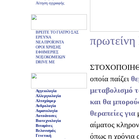
Αίτηση εγγραφής
ΒΡΕΙΤΕ ΤΟ ΓΙΑΤΡΟ ΣΑΣ
πρωτείνη
ΕΡΕΥΝΑ
ΝΕΑ ΠΡΟΪΟΝΤΑ
ΟΡΟΙ ΧΡΗΣΗΣ
ΕΦΗΜΕΡΙΕΣ
ΝΟΣΟΚΟΜΕΙΩΝ
DRIVE ME
ΣΤΟΧΟΠΟΙΗΘΗ
οποία παίζει
θε
μεταβολισμό τ
Αγγειολογία
Αλλεργιολογία
και θα μπορού
Αλτσχάιμερ
Ανδρολογία
Αιματολογία
θεραπείες για
Αυτοάνοσες
Βιοτεχνολογία
αίματος κληρο
Βιταμίνες
Βελονισμός
όπως η χρόνια 
Γενετική