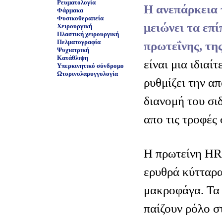
Ρευματολογία
Η ανεπάρκεια 
Φάρμακα
Φυσικοθεραπεία
μειώνει τα επί
Χειρουργική
Πλαστική χειρουργική
Πελματογραφία
πρωτεΐνης, της
Ψυχιατρική
Κατάθλιψη
είναι μια ιδιαί
Υπερκινητικό σύνδρομο
Ωτορινολαρυγγολογία
ρυθμίζει την α
διανομή του σι
απο τις τροφές
Η πρωτείνη HRI
ερυθρά κύτταρα
μακροφάγα. Τα
παίζουν ρόλο σ