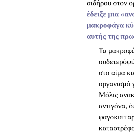
σιδήρου στον ο
έδειξε μια «αν
μακροφάγα κύ
αυτής της πρω
Τα μακροφά
ουδετερόφ
στο αίμα κα
οργανισμό γ
Μόλις ανα
αντιγόνα, ό
φαγοκυτταρ
καταστρέφο