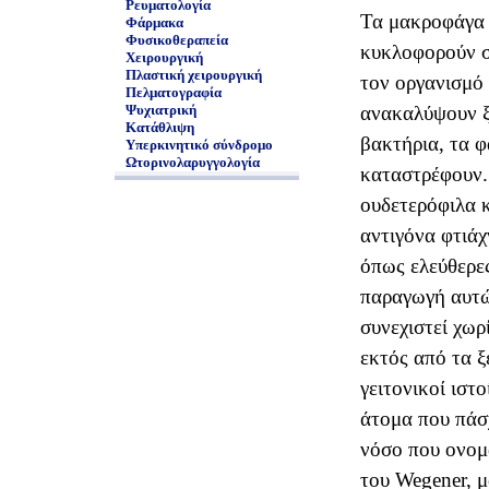
Ρευματολογία
Τα μακροφάγα 
Φάρμακα
Φυσικοθεραπεία
κυκλοφορούν σ
Χειρουργική
Πλαστική χειρουργική
τον οργανισμό 
Πελματογραφία
Ψυχιατρική
ανακαλύψουν ξ
Κατάθλιψη
βακτήρια, τα 
Υπερκινητικό σύνδρομο
Ωτορινολαρυγγολογία
καταστρέφουν.
ουδετερόφιλα 
αντιγόνα φτιάχ
όπως ελεύθερες
παραγωγή αυτώ
συνεχιστεί χωρ
εκτός από τα ξ
γειτονικοί ιστο
άτομα που πάσ
νόσο που ονο
του Wegener, 