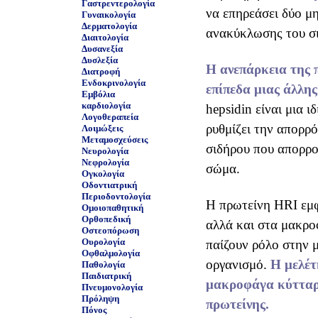
Γαστρεντερολογία
να επηρεάσει δύο μ
Γυναικολογία
Δερματολογία
ανακύκλωσης του σι
Διαιτολογία
Δυσανεξία
Δυσλεξία
Η ανεπάρκεια της 
Διατροφή
Ενδοκρινολογία
επίπεδα μιας άλλης
Εμβόλια
καρδιολογία
hepsidin είναι μια ι
Λογοθεραπεία
ρυθμίζει την απορρ
Λοιμώξεις
Μεταμοσχεύσεις
σιδήρου που απορρο
Νευρολογία
Νεφρολογία
σώμα.
Ογκολογία
Οδοντιατρική
Περιοδοντολογία
Η πρωτείνη HRI εμφ
Ομοιοπαθητική
Ορθοπεδική
αλλά και στα μακρ
Οστεοπόρωση
Ουρολογία
παίζουν ρόλο στην 
Οφθαλμολογία
οργανισμό.
Η μελέτ
Παθολογία
Παιδιατρική
μακροφάγα κύτταρα
Πνευμονολογία
Πρόληψη
πρωτείνης.
Πόνος