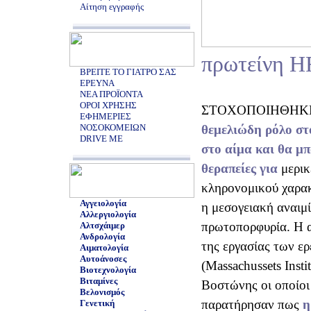
Αίτηση εγγραφής
πρωτείνη H
ΒΡΕΙΤΕ ΤΟ ΓΙΑΤΡΟ ΣΑΣ
ΕΡΕΥΝΑ
ΝΕΑ ΠΡΟΪΟΝΤΑ
ΟΡΟΙ ΧΡΗΣΗΣ
ΣΤΟΧΟΠΟΙΗΘΗΚΕ η 
ΕΦΗΜΕΡΙΕΣ
ΝΟΣΟΚΟΜΕΙΩΝ
θεμελιώδη ρόλο
στ
DRIVE ME
στο αίμα και θα μπ
θεραπείες για
μερικ
κληρονομικού χαρακ
Αγγειολογία
η μεσογειακή αναιμί
Αλλεργιολογία
πρωτοπορφυρία. Η 
Αλτσχάιμερ
Ανδρολογία
της εργασίας των ε
Αιματολογία
Αυτοάνοσες
(Massachussets Insti
Βιοτεχνολογία
Βιταμίνες
Βοστώνης οι οποίοι
Βελονισμός
παρατήρησαν πως
η
Γενετική