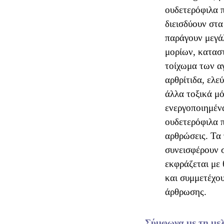
ουδετερόφιλα 
διεισδύουν στα
παράγουν μεγά
μορίων, κατασ
τοίχωμα των α
αρθρίτιδα, ελε
άλλα τοξικά μό
ενεργοποιημέν
ουδετερόφιλα π
αρθρώσεις. Τα 
συνεισφέρουν 
εκφράζεται με 
και συμμετέχο
άρθρωσης.
Σύμφωνα με τη μελ