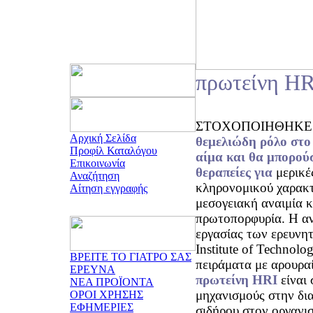
πρωτείνη HR
ΣΤΟΧΟΠΟΙΗΘΗΚΕ η π
Αρχική Σελίδα
θεμελιώδη ρόλο
στο
Προφίλ Καταλόγου
αίμα και θα μπορούσ
Επικοινωνία
θεραπείες για
μερικέ
Αναζήτηση
κληρονομικού χαρακτ
Αίτηση εγγραφής
μεσογειακή αναιμία κ
πρωτοπορφυρία. Η αν
εργασίας των ερευνη
Institute of Technolo
ΒΡΕΙΤΕ ΤΟ ΓΙΑΤΡΟ ΣΑΣ
πειράματα με αρουρ
ΕΡΕΥΝΑ
πρωτείνη HRI
είναι 
ΝΕΑ ΠΡΟΪΟΝΤΑ
μηχανισμούς στην δι
ΟΡΟΙ ΧΡΗΣΗΣ
ΕΦΗΜΕΡΙΕΣ
σιδήρου στον οργανι