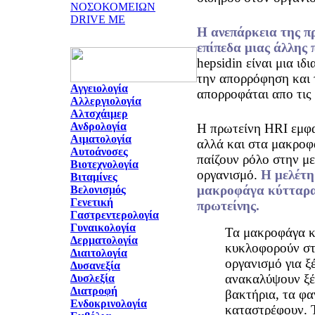
ΝΟΣΟΚΟΜΕΙΩΝ
DRIVE ME
Η ανεπάρκεια της π
επίπεδα μιας άλλης 
hepsidin είναι μια ιδ
την απορρόφηση και 
Αγγειολογία
απορροφάται απο τις
Αλλεργιολογία
Αλτσχάιμερ
Ανδρολογία
Η πρωτείνη HRI εμφα
Αιματολογία
αλλά και στα μακροφ
Αυτοάνοσες
παίζουν ρόλο στην μ
Βιοτεχνολογία
οργανισμό.
Η μελέτη
Βιταμίνες
μακροφάγα κύτταρα 
Βελονισμός
Γενετική
πρωτείνης.
Γαστρεντερολογία
Γυναικολογία
Τα μακροφάγα κ
Δερματολογία
κυκλοφορούν στ
Διαιτολογία
οργανισμό για ξ
Δυσανεξία
ανακαλύψουν ξέ
Δυσλεξία
Διατροφή
βακτήρια, τα φ
Ενδοκρινολογία
καταστρέφουν. 