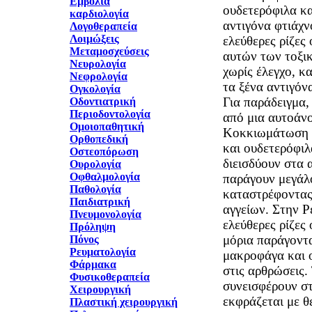
Εμβόλια
ουδετερόφιλα κ
καρδιολογία
αντιγόνα φτιάχν
Λογοθεραπεία
Λοιμώξεις
ελεύθερες ρίζες
Μεταμοσχεύσεις
αυτών των τοξικ
Νευρολογία
χωρίς έλεγχο, κ
Νεφρολογία
τα ξένα αντιγόνα
Ογκολογία
Για παράδειγμα,
Οδοντιατρική
Περιοδοντολογία
από μια αυτοάν
Ομοιοπαθητική
Κοκκιωμάτωση 
Ορθοπεδική
και ουδετερόφιλ
Οστεοπόρωση
διεισδύουν στα 
Ουρολογία
Οφθαλμολογία
παράγουν μεγάλ
Παθολογία
καταστρέφοντας
Παιδιατρική
αγγείων. Στην Ρ
Πνευμονολογία
ελεύθερες ρίζες
Πρόληψη
μόρια παράγοντ
Πόνος
Ρευματολογία
μακροφάγα και 
Φάρμακα
στις αρθρώσεις.
Φυσικοθεραπεία
συνεισφέρουν σ
Χειρουργική
εκφράζεται με θ
Πλαστική χειρουργική