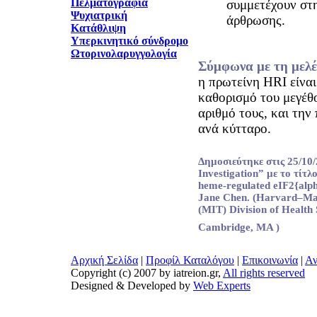
Πελματογραφία
συμμετέχουν στ
Ψυχιατρική
άρθρωσης.
Κατάθλιψη
Υπερκινητικό σύνδρομο
Ωτορινολαρυγγολογία
Σύμφωνα με τη μελέ
η πρωτείνη HRI είνα
καθορισμό του μεγέθ
αριθμό τους, και την
ανά κύτταρο.
Δημοσιεύτηκε στις 25/10/
Investigation” με το τίτλο
heme-regulated eIF2{alph
Jane Chen. (Harvard–Mass
(MIT) Division of Health
Cambridge, MA )
Αρχική Σελίδα
|
Προφίλ Καταλόγου
|
Επικοινωνία
|
Αν
Copyright (c) 2007 by iatreion.gr,
All rights reserved
Designed & Developed by
Web Experts