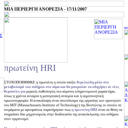
ΜΙΑ ΠΕΡΙΕΡΓΗ ΑΝΟΡΕΞΙΑ - 17/11/2007
Σ
πρωτείνη HRI
ΣΤΟΧΟΠΟΙΗΘΗΚΕ η πρωτείνη η οποία παίζει
θεμελιώδη ρόλο
στο
μεταβολισμό του σιδήρου στο αίμα και θα μπορούσε να οδηγήσει σε νέες
θεραπείες για
μερικές παθολογίες του αίματος κληρονομικού χαρακτήρα,
όπως η χρόνια ανιαμία η μεσογειακή αναιμία και η αιμοποιητική
πρωτοπορφυρία. Η ανακάλυψη είναι αποτέλεσμα της εργασίας των ερευνητών
του MIT (Massachussets Institute of Technology) της Βοστώνης οι οποίοι σε
πειράματα με αρουραίους παρατήρησαν πως
η πρωτείνη HRI
είναι σε θέση να
επηρεάσει δύο μηχανισμούς στην διαδικασία της ανακύκλωσης του σιδήρου
στον οργανισμό.