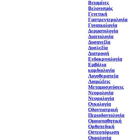
Βιταμίνες
Βελονισμός
Γενετική
Γαστρεντερολογία
Γυναικολογία
Δερματολογία
Διαιτολογία
Δυσανεξία
Δυσλεξία
Διατροφή
Ενδοκρινολογία
Εμβόλια
καρδιολογία
Λογοθεραπεία
Λοιμώξεις
Μεταμοσχεύσεις
Νευρολογία
Νεφρολογία
Ογκολογία
Οδοντιατρική
Περιοδοντολογία
Ομοιοπαθητική
Ορθοπεδική
Οστεοπόρωση
Ουρολογία