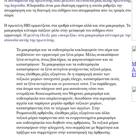
Η ανεπάρκεια της πρωτεΐνης HRI μειώνει τα επίπεδα μιας άλλης πρωτεΐνης,
της hepsidin.
Η hepsidin είναι μια ιδιαίτερη ορμόνη η οποία ρυθμίζει την
απορρόφηση και τη διανομή του σιδήρου που απορροφάται απο τις τροφές στο
σώμα.
Η πρωτείνη HRI εμφανίζεται στα ερυθρά κύτταρα αλλά και στα μακροφάγα. Τα
μακροφάγα κύτταρα παίζουν ρόλο στην μεταφορά του σιδήρου στον
οργανισμό.
Η μελέτη έδειξε μια «ανορεξία» στα μακροφάγα κύτταρα με την
απουσία αυτής της πρωτείνης.
Τα μακροφάγα και τα ουδετερόφιλα κυκλοφορούν στο αίμα και
επιβλέπουν τον οργανισμό για ξένα μόρια. Μόλις ανακαλύψουν
ξένα αντιγόνα, όπως βακτήρια, τα φαγοκυτταρώνουν και τα
Μ
καταστρέφουν. Τα μακροφάγα και τα ουδετερόφιλα
Α
καταστρέφουν τα ξένα αντιγόνα φτιάχνοντας τοξικά μόρια,
όπως ελεύθερες ρίζες οξυγόνου. Αν η παραγωγή αυτών των
Ε
τοξικών μορίων συνεχιστεί χωρίς έλεγχο, καταστρέφονται εκτός
από τα ξένα αντιγόνα και οι γειτονικοί ιστοί. Για παράδειγμα,
στα άτομα που πάσχουν από μια αυτοάνοση νόσο που
ονομάζεται Κοκκιωμάτωση του Wegener, μακροφάγα και
ουδετερόφιλα που υπερλειτουργούν, διεισδύουν στα αιμοφόρα
αγγεία και παράγουν μεγάλο αριθμό τοξικών μορίων,
καταστρέφοντας έτσι το τοίχωμα των αγγείων. Στην
Ρευματοειδή αρθρίτιδα, ελεύθερες ρίζες οξυγόνου και άλλα
τοξικά μόρια παράγονται από τα ενεργοποιημένα μακροφάγα
και ουδετερόφιλα που διηθούν στις αρθρώσεις. Τα τοξικά μόρια
συνεισφέρουν στην φλεγμονή, που εκφράζεται με θερμότητα και
πρήξιμο και συμμετέχουν στην καταστροφή της άρθρωσης.