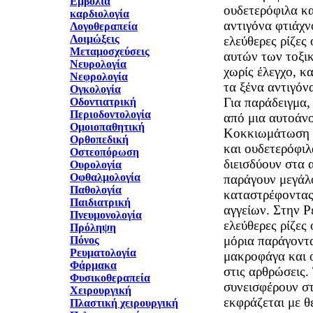
Εμβόλια
ουδετερόφιλα κ
καρδιολογία
αντιγόνα φτιάχν
Λογοθεραπεία
Λοιμώξεις
ελεύθερες ρίζες
Μεταμοσχεύσεις
αυτών των τοξικ
Νευρολογία
χωρίς έλεγχο, κ
Νεφρολογία
τα ξένα αντιγόνα
Ογκολογία
Για παράδειγμα,
Οδοντιατρική
Περιοδοντολογία
από μια αυτοάν
Ομοιοπαθητική
Κοκκιωμάτωση 
Ορθοπεδική
και ουδετερόφιλ
Οστεοπόρωση
διεισδύουν στα 
Ουρολογία
Οφθαλμολογία
παράγουν μεγάλ
Παθολογία
καταστρέφοντας
Παιδιατρική
αγγείων. Στην Ρ
Πνευμονολογία
ελεύθερες ρίζες
Πρόληψη
μόρια παράγοντ
Πόνος
Ρευματολογία
μακροφάγα και 
Φάρμακα
στις αρθρώσεις.
Φυσικοθεραπεία
συνεισφέρουν σ
Χειρουργική
εκφράζεται με θ
Πλαστική χειρουργική