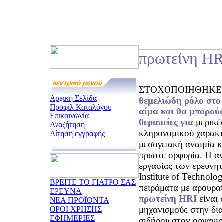
πρωτείνη HR
ΣΤΟΧΟΠΟΙΗΘΗΚΕ η π
Αρχική Σελίδα
θεμελιώδη ρόλο
στο
Προφίλ Καταλόγου
αίμα και θα μπορούσ
Επικοινωνία
θεραπείες για
μερικέ
Αναζήτηση
κληρονομικού χαρακτ
Αίτηση εγγραφής
μεσογειακή αναιμία κ
πρωτοπορφυρία. Η αν
εργασίας των ερευνη
Institute of Technolo
ΒΡΕΙΤΕ ΤΟ ΓΙΑΤΡΟ ΣΑΣ
πειράματα με αρουρ
ΕΡΕΥΝΑ
πρωτείνη HRI
είναι 
ΝΕΑ ΠΡΟΪΟΝΤΑ
μηχανισμούς στην δι
ΟΡΟΙ ΧΡΗΣΗΣ
ΕΦΗΜΕΡΙΕΣ
σιδήρου στον οργανι