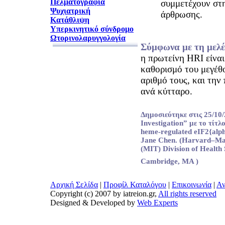
Πελματογραφία
συμμετέχουν στ
Ψυχιατρική
άρθρωσης.
Κατάθλιψη
Υπερκινητικό σύνδρομο
Ωτορινολαρυγγολογία
Σύμφωνα με τη μελέ
η πρωτείνη HRI είνα
καθορισμό του μεγέθ
αριθμό τους, και την
ανά κύτταρο.
Δημοσιεύτηκε στις 25/10/
Investigation” με το τίτλο
heme-regulated eIF2{alph
Jane Chen. (Harvard–Mass
(MIT) Division of Health
Cambridge, MA )
Αρχική Σελίδα
|
Προφίλ Καταλόγου
|
Επικοινωνία
|
Αν
Copyright (c) 2007 by iatreion.gr,
All rights reserved
Designed & Developed by
Web Experts