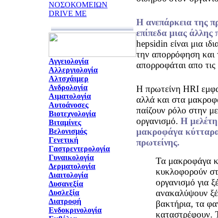
ΝΟΣΟΚΟΜΕΙΩΝ
DRIVE ME
Η ανεπάρκεια της π
επίπεδα μιας άλλης 
hepsidin είναι μια ιδ
την απορρόφηση και 
Αγγειολογία
απορροφάται απο τις
Αλλεργιολογία
Αλτσχάιμερ
Ανδρολογία
Η πρωτείνη HRI εμφα
Αιματολογία
αλλά και στα μακροφ
Αυτοάνοσες
παίζουν ρόλο στην μ
Βιοτεχνολογία
οργανισμό.
Η μελέτη
Βιταμίνες
μακροφάγα κύτταρα 
Βελονισμός
Γενετική
πρωτείνης.
Γαστρεντερολογία
Γυναικολογία
Τα μακροφάγα κ
Δερματολογία
κυκλοφορούν στ
Διαιτολογία
οργανισμό για ξ
Δυσανεξία
ανακαλύψουν ξέ
Δυσλεξία
Διατροφή
βακτήρια, τα φ
Ενδοκρινολογία
καταστρέφουν. 