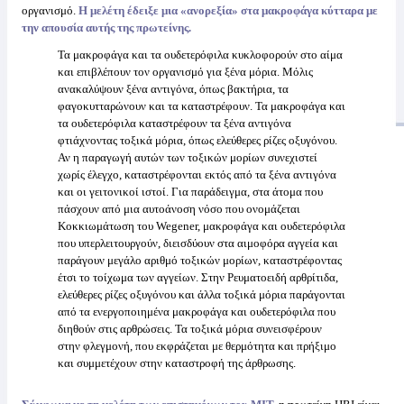
οργανισμό.
Η μελέτη έδειξε μια «ανορεξία» στα μακροφάγα κύτταρα με
την απουσία αυτής της πρωτείνης.
Τα μακροφάγα και τα ουδετερόφιλα κυκλοφορούν στο αίμα
και επιβλέπουν τον οργανισμό για ξένα μόρια. Μόλις
ανακαλύψουν ξένα αντιγόνα, όπως βακτήρια, τα
φαγοκυτταρώνουν και τα καταστρέφουν. Τα μακροφάγα και
τα ουδετερόφιλα καταστρέφουν τα ξένα αντιγόνα
φτιάχνοντας τοξικά μόρια, όπως ελεύθερες ρίζες οξυγόνου.
Αν η παραγωγή αυτών των τοξικών μορίων συνεχιστεί
χωρίς έλεγχο, καταστρέφονται εκτός από τα ξένα αντιγόνα
και οι γειτονικοί ιστοί. Για παράδειγμα, στα άτομα που
πάσχουν από μια αυτοάνοση νόσο που ονομάζεται
Κοκκιωμάτωση του Wegener, μακροφάγα και ουδετερόφιλα
που υπερλειτουργούν, διεισδύουν στα αιμοφόρα αγγεία και
παράγουν μεγάλο αριθμό τοξικών μορίων, καταστρέφοντας
έτσι το τοίχωμα των αγγείων. Στην Ρευματοειδή αρθρίτιδα,
ελεύθερες ρίζες οξυγόνου και άλλα τοξικά μόρια παράγονται
από τα ενεργοποιημένα μακροφάγα και ουδετερόφιλα που
διηθούν στις αρθρώσεις. Τα τοξικά μόρια συνεισφέρουν
στην φλεγμονή, που εκφράζεται με θερμότητα και πρήξιμο
και συμμετέχουν στην καταστροφή της άρθρωσης.