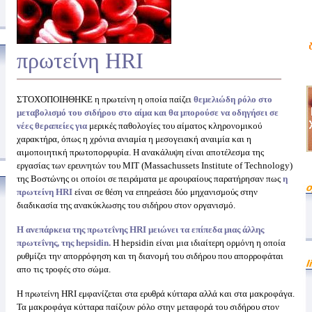
πρωτείνη HRI
ΣΤΟΧΟΠΟΙΗΘΗΚΕ η πρωτείνη η οποία παίζει
θεμελιώδη ρόλο
στο
μεταβολισμό του σιδήρου στο αίμα και θα μπορούσε να οδηγήσει σε
νέες θεραπείες για
μερικές παθολογίες του αίματος κληρονομικού
χαρακτήρα, όπως η χρόνια ανιαμία η μεσογειακή αναιμία και η
αιμοποιητική πρωτοπορφυρία. Η ανακάλυψη είναι αποτέλεσμα της
εργασίας των ερευνητών του MIT (Massachussets Institute of Technology)
της Βοστώνης οι οποίοι σε πειράματα με αρουραίους παρατήρησαν πως
η
πρωτείνη HRI
είναι σε θέση να επηρεάσει δύο μηχανισμούς στην
διαδικασία της ανακύκλωσης του σιδήρου στον οργανισμό.
Η ανεπάρκεια της πρωτεΐνης HRI μειώνει τα επίπεδα μιας άλλης
πρωτεΐνης, της hepsidin.
Η hepsidin είναι μια ιδιαίτερη ορμόνη η οποία
ρυθμίζει την απορρόφηση και τη διανομή του σιδήρου που απορροφάται
απο τις τροφές στο σώμα.
Η πρωτείνη HRI εμφανίζεται στα ερυθρά κύτταρα αλλά και στα μακροφάγα.
Τα μακροφάγα κύτταρα παίζουν ρόλο στην μεταφορά του σιδήρου στον