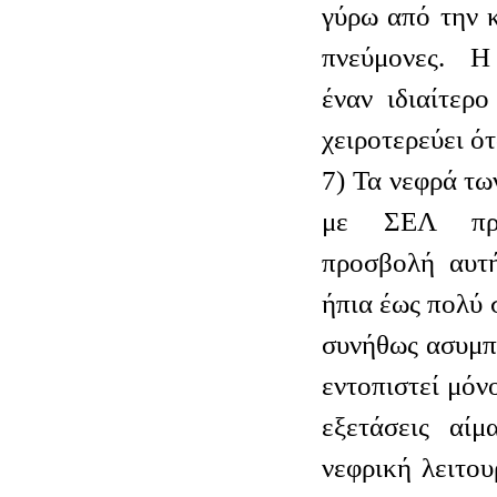
γύρω από την 
πνεύμονες. Η
έναν ιδιαίτερ
χειροτερεύει ό
7) Τα νεφρά τω
με ΣΕΛ προ
προσβολή αυτή
ήπια έως πολύ 
συνήθως ασυμπ
εντοπιστεί μόν
εξετάσεις αίμ
νεφρική λειτου