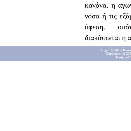
κανόνα, η αγω
νόσο ή τις εξά
ύφεση, οπό
διακόπτεται η 
Αρχική Σελίδα
|
Προφ
Copyright (c) 200
Designed 