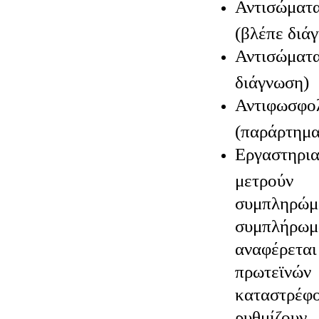
Αντισώμα
(βλέπε διά
Αντισώμα
διάγνωση)
Αντιφωσφο
(παράρτημα
Εργαστηρ
μετρούν
συμπληρώμ
συμπλήρω
αναφέρε
πρωτεϊνώ
καταστρέφ
ρυθμίζο