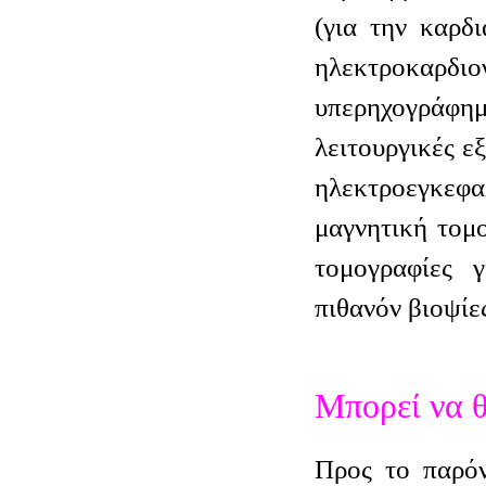
(για την καρδι
ηλεκτροκα
υπερηχογράφ
λειτουργικές ε
ηλεκτροεγκε
μαγνητική τομ
τομογραφίες 
πιθανόν βιοψίε
Μπορεί να θ
Προς το παρόν