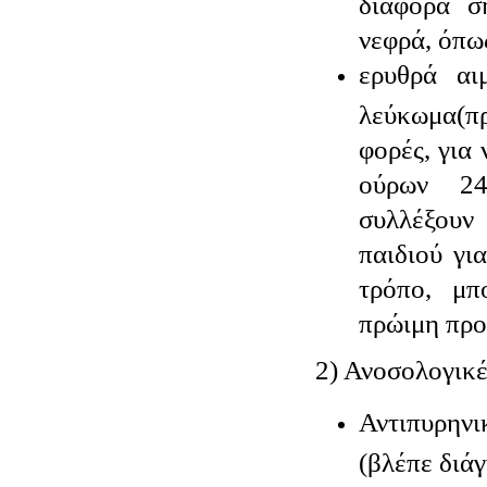
διάφορα σ
νεφρά, όπω
ερυθρά αι
λεύκωμα(
φορές, για
ούρων 24
συλλέξουν
παιδιού γι
τρόπο, μπ
πρώιμη προ
2) Ανοσολογικέ
Αντιπυρην
(βλέπε διά