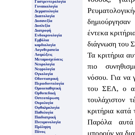
Γαστρεντερολογία
Γυναικολογία
Ρευματολο
Δερματολογία
Διαιτολογία
δημιούργησα
Δυσανεξία
Δυσλεξία
Διατροφή
έντεκα κριτήρια
Ενδοκρινολογία
Εμβόλια
διάγνωση του 
καρδιολογία
Λογοθεραπεία
Τα κριτήρια αυ
Λοιμώξεις
Μεταμοσχεύσεις
Νευρολογία
πιο συνηθισμ
Νεφρολογία
Ογκολογία
νόσου. Για να 
Οδοντιατρική
Περιοδοντολογία
του ΣΕΛ, ο ασ
Ομοιοπαθητική
Ορθοπεδική
τουλάχιστον τ
Οστεοπόρωση
Ουρολογία
Οφθαλμολογία
κριτήρια κατά 
Παθολογία
Παιδιατρική
Παρόλα αυτά 
Πνευμονολογία
Πρόληψη
μπορούν να δι
Πόνος