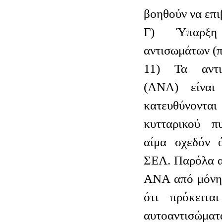
βοηθούν να επι
Γ) Ύπαρξη α
αντισωμάτων (π
11) Τα αντι
(ΑΝΑ) είναι
κατευθύνον
κυτταρικού π
αίμα σχεδόν 
ΣΕΛ. Παρόλα α
ΑΝΑ από μόνη 
ότι πρόκειτα
αυτοαντισώμ