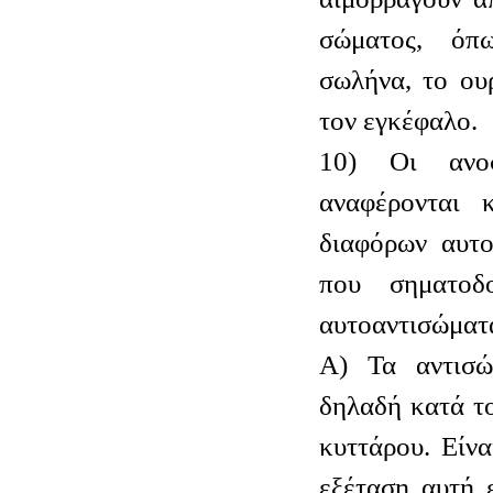
σώματος, όπ
σωλήνα, το ου
τον εγκέφαλο.
10) Οι ανοσ
αναφέρονται 
διαφόρων αυτο
που σηματοδ
αυτοαντισώματα
Α) Τα αντισ
δηλαδή κατά το
κυττάρου. Είνα
εξέταση αυτή 