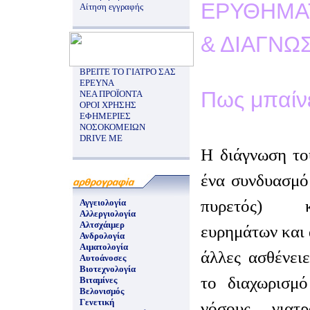
ΕΡΥΘΗΜΑ
Αίτηση εγγραφής
& ΔΙΑΓΝΩ
ΒΡΕΙΤΕ ΤΟ ΓΙΑΤΡΟ ΣΑΣ
ΕΡΕΥΝΑ
Πως μπαίνε
ΝΕΑ ΠΡΟΪΟΝΤΑ
ΟΡΟΙ ΧΡΗΣΗΣ
ΕΦΗΜΕΡΙΕΣ
ΝΟΣΟΚΟΜΕΙΩΝ
DRIVE ME
Η διάγνωση το
ένα συνδυασμό
πυρετός) κ
Αγγειολογία
Αλλεργιολογία
Αλτσχάιμερ
ευρημάτων και 
Ανδρολογία
Αιματολογία
άλλες ασθένειε
Αυτοάνοσες
Βιοτεχνολογία
το διαχωρισμ
Βιταμίνες
Βελονισμός
Γενετική
νόσους, γιατ