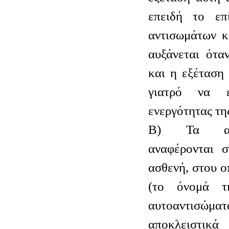
επειδή το επ
αντισωμάτων 
αυξάνεται ότα
και η εξέταση
γιατρό να ε
ενεργότητας τη
Β) Τα αντ
αναφέρονται 
ασθενή, στου ο
(το όνομά τ
αυτοαντισώματ
αποκλειστικ