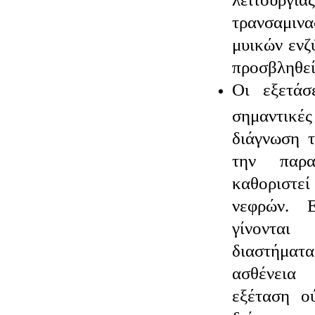
τρανσαμιν
μυικών ενζ
προσβληθεί
Οι εξετάσ
σημαντικές
διάγνωση 
την παρα
καθοριστ
νεφρών. 
γίνονται
διαστήματ
ασθένεια
εξέταση ο