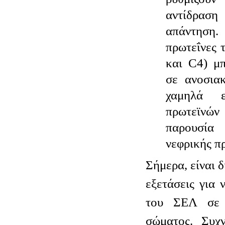
αντίδρασ
απάντησ
πρωτεΐνες 
και C4) μ
σε ανοσιακ
χαμηλά 
πρωτεϊν
παρουσία 
νεφρικής π
Σήμερα, είναι 
εξετάσεις για 
του ΣΕΛ σε 
σώματος. Συχν