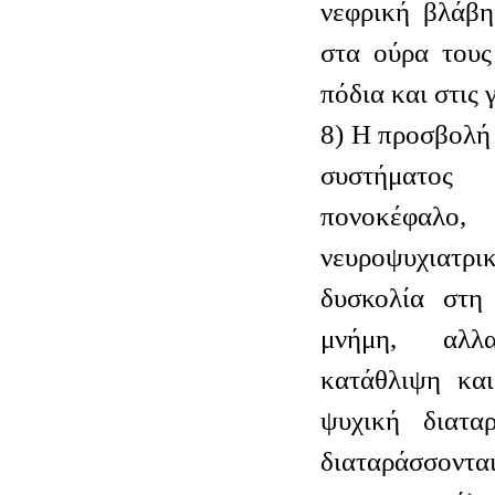
νεφρική βλάβη
στα ούρα τους
πόδια και στις 
8) Η προσβολή 
συστήματο
πονοκέφαλ
νευροψυχιατρι
δυσκολία στη
μνήμη, αλλ
κατάθλιψη κα
ψυχική διατα
διαταράσσον