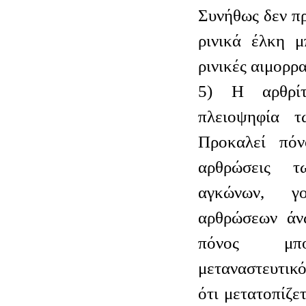
Συνήθως δεν π
ρινικά έλκη μ
ρινικές αιμορρα
5) Η αρθρίτ
πλειοψηφία 
Προκαλεί πόν
αρθρώσεις τ
αγκώνων, γ
αρθρώσεων άν
πόνος μπ
μεταναστευτικό
ότι μετατοπίζε