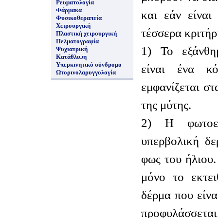
Ρευματολογία
Φάρμακα
και εάν είναι
Φυσικοθεραπεία
Χειρουργική
τέσσερα κριτήρι
Πλαστική χειρουργική
Πελματογραφία
1) Το εξάνθη
Ψυχιατρική
Κατάθλιψη
Υπερκινητικό σύνδρομο
είναι ένα κ
Ωτορινολαρυγγολογία
εμφανίζεται στ
της μύτης.
2) Η φωτοευ
υπερβολική δε
φως του ήλιου
μόνο το εκτει
δέρμα που είν
προφυλάσσεται