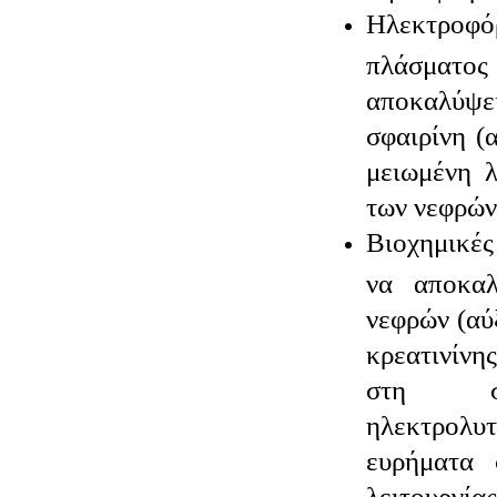
Hλεκτροφόρ
πλάσματ
αποκαλύψ
σφαιρίνη (
μειωμένη 
των νεφρών
Βιοχημικές
να αποκα
νεφρών (αύ
κρεατινίνη
στη συ
ηλεκτρολ
ευρήματα 
λειτου