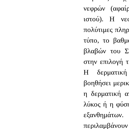
νεφρών (αφαί
ιστού). Η νε
πολύτιμες πληρ
τύπο, το βαθμ
βλαβών του Σ
στην επιλογή 
Η δερματική
βοηθήσει μερικ
η δερματική αγ
λύκος ή η φύσ
εξανθημάτων
περιλαμβάνουν