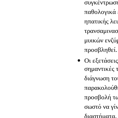
συγκέντρωση
παθολογικά 
ηπατικής λε
τρανσαμινασ
μυικών ενζύμ
προσβληθεί.
Οι εξετάσεις
σημαντικές 
διάγνωση το
παρακολούθη
προσβολή τω
σωστό να γί
διαστήματα,