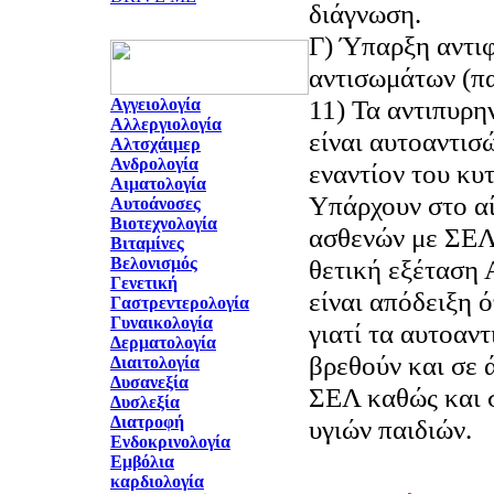
διάγνωση.
Γ) Ύπαρξη αντι
αντισωμάτων (π
11) Τα αντιπυρ
Αγγειολογία
Αλλεργιολογία
είναι αυτοαντισ
Αλτσχάιμερ
Ανδρολογία
εναντίον του κυ
Αιματολογία
Υπάρχουν στο α
Αυτοάνοσες
Βιοτεχνολογία
ασθενών με ΣΕΛ
Βιταμίνες
Βελονισμός
θετική εξέταση 
Γενετική
είναι απόδειξη ό
Γαστρεντερολογία
Γυναικολογία
γιατί τα αυτοαν
Δερματολογία
βρεθούν και σε 
Διαιτολογία
Δυσανεξία
ΣΕΛ καθώς και 
Δυσλεξία
Διατροφή
υγιών παιδιών.
Ενδοκρινολογία
Εμβόλια
καρδιολογία