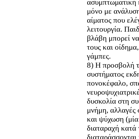
ασυμπτωματική κ
μόνο με ανάλυση
αίματος που ελέ
λειτουργία. Παι
βλάβη μπορεί να
τους και οίδημα,
γάμπες.
8) Η προσβολή τ
συστήματος εκδ
πονοκέφαλο, σπ
νευροψυχιατρικέ
δυσκολία στη συ
μνήμη, αλλαγές 
και ψύχωση (μί
διαταραχή κατά 
διαταράσσονται 