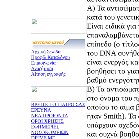
Α) Τα αντισώμα
κατά του γενετι
Είναι ειδικά γι
επαναλαμβάνεται
επίπεδο (ο τίτλ
του DNA συνήθω
Αρχική Σελίδα
Προφίλ Καταλόγου
είναι ενεργός κα
Επικοινωνία
Αναζήτηση
βοηθήσει το για
Αίτηση εγγραφής
βαθμό ενεργότητ
Β) Τα αντισώμα
στο όνομα του π
ΒΡΕΙΤΕ ΤΟ ΓΙΑΤΡΟ ΣΑΣ
οποίου το αίμα 
ΕΡΕΥΝΑ
ήταν Smith). Τα
ΝΕΑ ΠΡΟΪΟΝΤΑ
ΟΡΟΙ ΧΡΗΣΗΣ
υπάρχουν σχεδό
ΕΦΗΜΕΡΙΕΣ
και συχνά βοηθο
ΝΟΣΟΚΟΜΕΙΩΝ
DRIVE ME