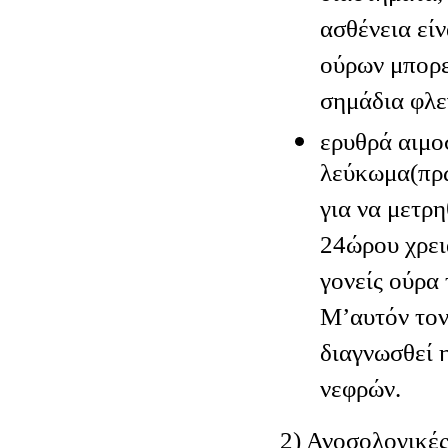
ασθένεια εί
ούρων μπορε
σημάδια φλε
ερυθρά αιμο
λεύκωμα(πρω
για να μετρ
24ώρου χρει
γονείς ούρα 
Μ’αυτόν τον
διαγνωσθεί 
νεφρών.
2) Ανοσολογικές