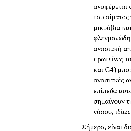
αναφέρεται 
του αίματος
μικρόβια και
φλεγμονώδη 
ανοσιακή απ
πρωτεΐνες τ
και C4) μπο
ανοσιακές α
επίπεδα αυτ
σημαίνουν τ
νόσου, ιδίω
Σήμερα, είναι δ