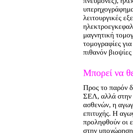
πνεύμονες), ηλ
υπερηχογράφημα 
λειτουργικές εξ
ηλεκτροεγκεφαλ
μαγνητική τομογ
τομογραφίες για
πιθανόν βιοψίες
Μπορεί να θε
Προς το παρόν δ
ΣΕΛ, αλλά στην
ασθενών, η αγωγ
επιτυχής. Η αγω
προληφθούν οι ε
στην υποχώρηση