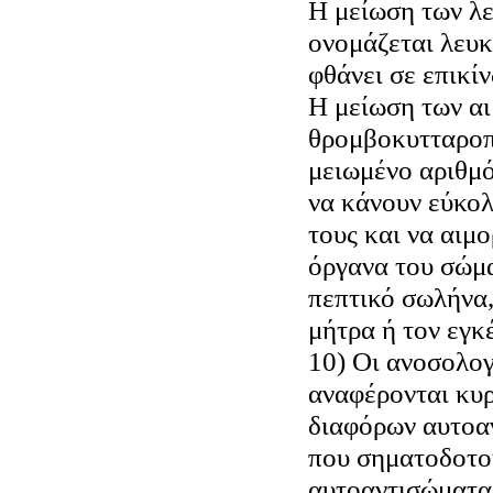
Η μείωση των λ
ονομάζεται λευκ
φθάνει σε επικί
Η μείωση των α
θρομβοκυτταροπ
μειωμένο αριθμό
να κάνουν εύκολ
τους και να αιμ
όργανα του σώμα
πεπτικό σωλήνα,
μήτρα ή τον εγκ
10) Οι ανοσολογ
αναφέρονται κυ
διαφόρων αυτοα
που σηματοδοτο
αυτοαντισώματα 