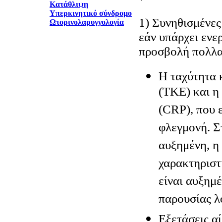
Κατάθλιψη
Υπερκινητικό σύνδρομο
1) Συνηθισμένες
Ωτορινολαρυγγολογία
εάν υπάρχει ενε
προσβολή πολλα
Η ταχύτητα 
(ΤΚΕ) και η
(CRP), που 
φλεγμονή. Σ
αυξημένη, η
χαρακτηριστ
είναι αυξημέ
παρουσίας λ
Εξετάσεις α