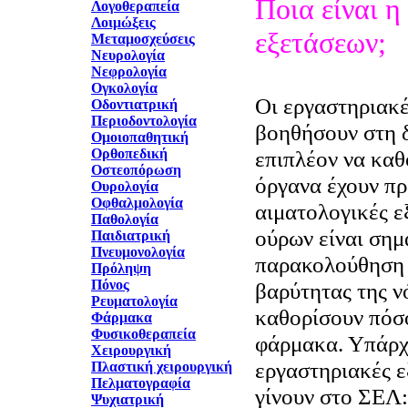
Ποια είναι η
Λογοθεραπεία
Λοιμώξεις
εξετάσεων;
Μεταμοσχεύσεις
Νευρολογία
Νεφρολογία
Ογκολογία
Οι εργαστηριακέ
Οδοντιατρική
Περιοδοντολογία
βοηθήσουν στη 
Ομοιοπαθητική
Ορθοπεδική
επιπλέον να καθ
Οστεοπόρωση
όργανα έχουν πρ
Ουρολογία
Οφθαλμολογία
αιματολογικές ε
Παθολογία
ούρων είναι σημ
Παιδιατρική
Πνευμονολογία
παρακολούθηση τ
Πρόληψη
Πόνος
βαρύτητας της ν
Ρευματολογία
καθορίσουν πόσο
Φάρμακα
Φυσικοθεραπεία
φάρμακα. Υπάρχ
Χειρουργική
εργαστηριακές ε
Πλαστική χειρουργική
Πελματογραφία
γίνουν στο ΣΕΛ:
Ψυχιατρική