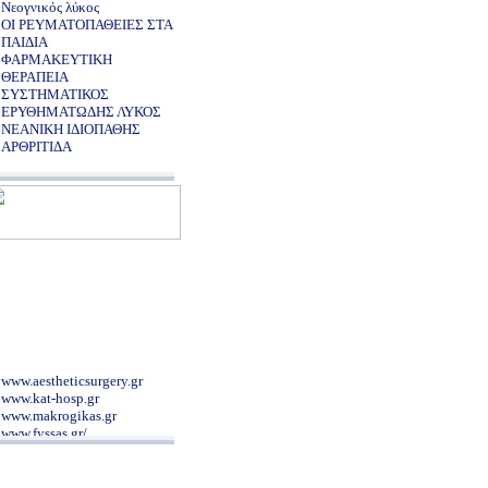
Νεογνικός λύκος
ΟΙ ΡΕΥΜΑΤΟΠΑΘΕΙΕΣ ΣΤΑ
ΠΑΙΔΙΑ
ΦΑΡΜΑΚΕΥΤΙΚΗ
ΘΕΡΑΠΕΙΑ
ΣΥΣΤΗΜΑΤΙΚΟΣ
ΕΡΥΘΗΜΑΤΩΔΗΣ ΛΥΚΟΣ
ΝΕΑΝΙΚΗ ΙΔΙΟΠΑΘΗΣ
ΑΡΘΡΙΤΙΔΑ
www.aestheticsurgery.gr
www.kat-hosp.gr
www.makrogikas.gr
www.fyssas.gr/
www.patsialas.gr/
www.ophthalmiatreio.gr/
nutritionalcare.blogspot.com/2007/12/blog-