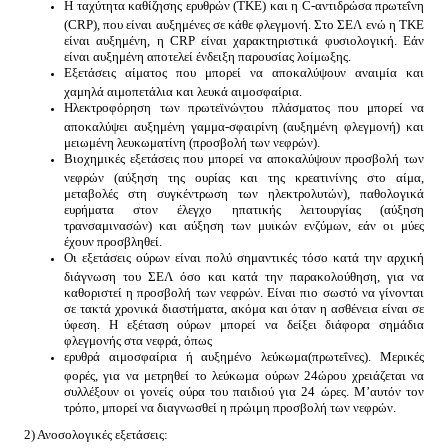
Η ταχύτητα καθίζησης ερυθρών (ΤΚΕ) και η C-αντιδρώσα πρωτεΐνη
(CRP), που είναι αυξημένες σε κάθε φλεγμονή. Στο ΣΕΛ ενώ η ΤΚΕ
είναι αυξημένη, η CRP είναι χαρακτηριστικά φυσιολογική. Εάν
είναι αυξημένη αποτελεί ένδειξη παρουσίας λοίμωξης.
Εξετάσεις αίματος που μπορεί να αποκαλύψουν αναιμία και
χαμηλά αιμοπετάλια και λευκά αιμοσφαίρια.
Hλεκτροφόρηση των πρωτεϊνώνֵτου πλάσματος που μπορεί να
αποκαλύψει αυξημένη γαμμα-σφαιρίνη (αυξημένη φλεγμονή) και
μειωμένη λευκωματίνη (προσβολή των νεφρών).
Βιοχημικές εξετάσεις που μπορεί να αποκαλύψουν προσβολή των
νεφρών (αύξηση της ουρίας και της κρεατινίνης στο αίμα,
μεταβολές στη συγκέντρωση των ηλεκτρολυτών), παθολογικά
ευρήματα στον έλεγχο ηπατικής λειτουργίας (αύξηση
τρανσαμινασών) και αύξηση των μυικών ενζύμων, εάν οι μύες
έχουν προσβληθεί.
Οι εξετάσεις ούρων είναι πολύ σημαντικές τόσο κατά την αρχική
διάγνωση του ΣΕΛ όσο και κατά την παρακολούθηση, για να
καθοριστεί η προσβολή των νεφρών. Είναι πιο σωστό να γίνονται
σε τακτά χρονικά διαστήματα, ακόμα και όταν η ασθένεια είναι σε
ύφεση. Η εξέταση ούρων μπορεί να δείξει διάφορα σημάδια
φλεγμονής στα νεφρά, όπως
ερυθρά αιμοσφαίρια ή αυξημένο λεύκωμα(πρωτεΐνες). Μερικές
φορές, για να μετρηθεί το λεύκωμα ούρων 24ώρου χρειάζεται να
συλλέξουν οι γονείς ούρα του παιδιού για 24 ώρες. Μ’αυτόν τον
τρόπο, μπορεί να διαγνωσθεί η πρώιμη προσβολή των νεφρών.
2) Ανοσολογικές εξετάσεις: