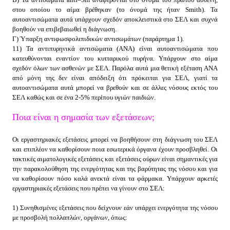
στου οποίου το αίμα βρέθηκαν (το όνομά της ήταν Smith). Τα
αυτοαντισώματα αυτά υπάρχουν σχεδόν αποκλειστικά στο ΣΕΛ και συχνά
βοηθούν να επιβεβαιωθεί η διάγνωση.
Γ) Ύπαρξη αντιφωσφολιπιδικών αντισωμάτων (παράρτημα 1).
11) Τα αντιπυρηνικά αντισώματα (ΑΝΑ) είναι αυτοαντισώματα που
κατευθύνονται εναντίον του κυτταρικού πυρήνα. Υπάρχουν στο αίμα
σχεδόν όλων των ασθενών με ΣΕΛ. Παρόλα αυτά μια θετική εξέταση ΑΝΑ
από μόνη της δεν είναι απόδειξη ότι πρόκειται για ΣΕΛ, γιατί τα
αυτοαντισώματα αυτά μπορεί να βρεθούν και σε άλλες νόσους εκτός του
ΣΕΛ καθώς και σε ένα 2-5% περίπου υγιών παιδιών.
Ποια είναι η σημασία των εξετάσεων;
Οι εργαστηριακές εξετάσεις μπορεί να βοηθήσουν στη διάγνωση του ΣΕΛ
και επιπλέον να καθορίσουν ποια εσωτερικά όργανα έχουν προσβληθεί. Οι
τακτικές αιματολογικές εξετάσεις και εξετάσεις ούρων είναι σημαντικές για
την παρακολούθηση της ενεργότητας και της βαρύτητας της νόσου και για
να καθορίσουν πόσο καλά ανεκτά είναι τα φάρμακα. Υπάρχουν αρκετές
εργαστηριακές εξετάσεις που πρέπει να γίνουν στο ΣΕΛ:
1) Συνηθισμένες εξετάσεις που δείχνουν εάν υπάρχει ενεργότητα της νόσου
με προσβολή πολλαπλών, οργάνων, όπως: