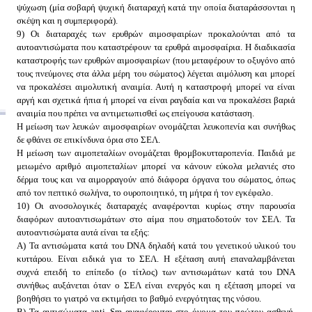
ψύχωση (μία σοβαρή ψυχική διαταραχή κατά την οποία διαταράσσονται η
σκέψη και η συμπεριφορά).
9) Οι διαταραχές των ερυθρών αιμοσφαιρίων προκαλούνται από τα
αυτοαντισώματα που καταστρέφουν τα ερυθρά αιμοσφαίρια. Η διαδικασία
καταστροφής των ερυθρών αιμοσφαιρίων (που μεταφέρουν το οξυγόνο από
τους πνεύμονες στα άλλα μέρη του σώματος) λέγεται αιμόλυση και μπορεί
να προκαλέσει αιμολυτική αναιμία. Αυτή η καταστροφή μπορεί να είναι
αργή και σχετικά ήπια ή μπορεί να είναι ραγδαία και να προκαλέσει βαριά
αναιμία που πρέπει να αντιμετωπισθεί ως επείγουσα κατάσταση.
Η μείωση των λευκών αιμοσφαιρίων ονομάζεται λευκοπενία και συνήθως
δε φθάνει σε επικίνδυνα όρια στο ΣΕΛ.
Η μείωση των αιμοπεταλίων ονομάζεται θρομβοκυτταροπενία. Παιδιά με
μειωμένο αριθμό αιμοπεταλίων μπορεί να κάνουν εύκολα μελανιές στο
δέρμα τους και να αιμορραγούν από διάφορα όργανα του σώματος, όπως
από τον πεπτικό σωλήνα, το ουροποιητικό, τη μήτρα ή τον εγκέφαλο.
10) Οι ανοσολογικές διαταραχές αναφέρονται κυρίως στην παρουσία
διαφόρων αυτοαντισωμάτων στο αίμα που σηματοδοτούν τον ΣΕΛ. Τα
αυτοαντισώματα αυτά είναι τα εξής:
Α) Τα αντισώματα κατά του DNA δηλαδή κατά του γενετικού υλικού του
κυττάρου. Είναι ειδικά για το ΣΕΛ. Η εξέταση αυτή επαναλαμβάνεται
συχνά επειδή το επίπεδο (ο τίτλος) των αντισωμάτων κατά του DNA
συνήθως αυξάνεται όταν ο ΣΕΛ είναι ενεργός και η εξέταση μπορεί να
βοηθήσει το γιατρό να εκτιμήσει το βαθμό ενεργότητας της νόσου.
Β) Τα αντισώματα anti–Sm αναφέρονται στο όνομα του πρώτου ασθενή,