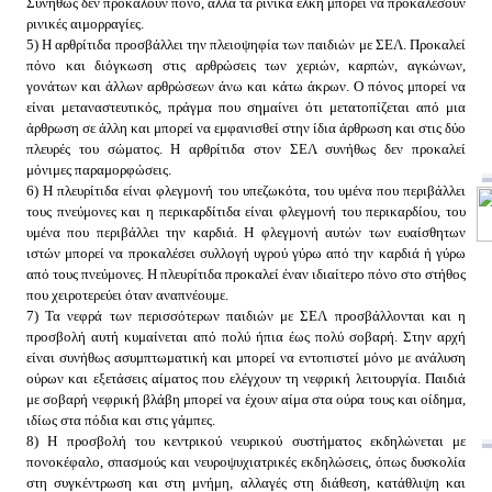
Συνήθως δεν προκαλούν πόνο, αλλά τα ρινικά έλκη μπορεί να προκαλέσουν
ρινικές αιμορραγίες.
5) Η αρθρίτιδα προσβάλλει την πλειοψηφία των παιδιών με ΣΕΛ. Προκαλεί
πόνο και διόγκωση στις αρθρώσεις των χεριών, καρπών, αγκώνων,
γονάτων και άλλων αρθρώσεων άνω και κάτω άκρων. Ο πόνος μπορεί να
είναι μεταναστευτικός, πράγμα που σημαίνει ότι μετατοπίζεται από μια
άρθρωση σε άλλη και μπορεί να εμφανισθεί στην ίδια άρθρωση και στις δύο
πλευρές του σώματος. Η αρθρίτιδα στον ΣΕΛ συνήθως δεν προκαλεί
μόνιμες παραμορφώσεις.
6) Η πλευρίτιδα είναι φλεγμονή του υπεζωκότα, του υμένα που περιβάλλει
τους πνεύμονες και η περικαρδίτιδα είναι φλεγμονή του περικαρδίου, του
υμένα που περιβάλλει την καρδιά. Η φλεγμονή αυτών των ευαίσθητων
ιστών μπορεί να προκαλέσει συλλογή υγρού γύρω από την καρδιά ή γύρω
από τους πνεύμονες. Η πλευρίτιδα προκαλεί έναν ιδιαίτερο πόνο στο στήθος
που χειροτερεύει όταν αναπνέουμε.
7) Τα νεφρά των περισσότερων παιδιών με ΣΕΛ προσβάλλονται και η
προσβολή αυτή κυμαίνεται από πολύ ήπια έως πολύ σοβαρή. Στην αρχή
είναι συνήθως ασυμπτωματική και μπορεί να εντοπιστεί μόνο με ανάλυση
ούρων και εξετάσεις αίματος που ελέγχουν τη νεφρική λειτουργία. Παιδιά
με σοβαρή νεφρική βλάβη μπορεί να έχουν αίμα στα ούρα τους και οίδημα,
ιδίως στα πόδια και στις γάμπες.
8) Η προσβολή του κεντρικού νευρικού συστήματος εκδηλώνεται με
πονοκέφαλο, σπασμούς και νευροψυχιατρικές εκδηλώσεις, όπως δυσκολία
στη συγκέντρωση και στη μνήμη, αλλαγές στη διάθεση, κατάθλιψη και