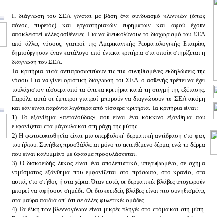
Η διάγνωση του ΣΕΛ γίνεται με βάση ένα συνδυασμό κλινικών (όπως
πόνος, πυρετός) και εργαστηριακών ευρημάτων και αφού έχουν
αποκλειστεί άλλες ασθένειες. Για να διευκολύνουν το διαχωρισμό του ΣΕΛ
από άλλες νόσους, γιατροί της Αμερικανικής Ρευματολογικής Εταιρίας
δημιούργησαν έναν κατάλογο από έντεκα κριτήρια στα οποία στηρίζεται η
διάγνωση του ΣΕΛ.
Τα κριτήρια αυτά αντιπροσωπεύουν τις πιο συνηθισμένες εκδηλώσεις της
νόσου. Για να γίνει οριστική διάγνωση του ΣΕΛ, ο ασθενής πρέπει να έχει
τουλάχιστον τέσσερα από τα έντεκα κριτήρια κατά τη στιγμή της εξέτασης.
Παρόλα αυτά οι έμπειροι γιατροί μπορούν να διαγνώσουν το ΣΕΛ ακόμη
και εάν είναι παρόντα λιγότερα από τέσσερα κριτήρια. Τα κριτήρια είναι:
1) Το εξάνθημα «πεταλούδας» που είναι ένα κόκκινο εξάνθημα που
εμφανίζεται στα μάγουλα και στη ράχη της μύτης.
2) Η φωτοευαισθησία είναι μια υπερβολική δερματική αντίδραση στο φως
του ήλιου. Συνήθως προσβάλλεται μόνο το εκτειθέμενο δέρμα, ενώ το δέρμα
που είναι καλυμμένο με ύφασμα προφυλάσσεται.
3) Ο δισκοειδής λύκος είναι ένα απολεπιστικό, υπερυψωμένο, σε σχήμα
νομίσματος εξάνθημα που εμφανίζεται στο πρόσωπο, στο κρανίο, στα
αυτιά, στο στήθος ή στα χέρια. Όταν αυτές οι δερματικές βλάβες υποχωρούν
μπορεί να αφήσουν σημάδι. Οι δισκοειδείς βλάβες είναι πιο συνηθισμένες
στα μαύρα παιδιά απ’ ότι σε άλλες φυλετικές ομάδες.
4) Τα έλκη των βλεννογόνων είναι μικρές πληγές στο στόμα και στη μύτη.