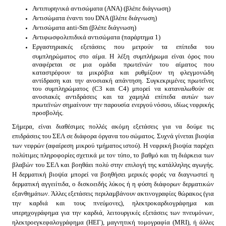
Αντιπυρηνικά αντισώματα (ΑΝΑ) (βλέπε διάγνωση)
Αντισώματα έναντι του DNA (βλέπε διάγνωση)
Αντισώματα anti-Sm (βλέπε διάγνωση)
Αντιφωσφολιπιδικά αντισώματα (παράρτημα 1)
Εργαστηριακές εξετάσεις που μετρούν τα επίπεδα του
συμπληρώματος στο αίμα. Η λέξη συμπλήρωμα είναι όρος που
αναφέρεται σε μια ομάδα πρωτεϊνών του αίματος που
καταστρέφουν τα μικρόβια και ρυθμίζουν τη φλεγμονώδη
αντίδραση και την ανοσιακή απάντηση. Συγκεκριμένες πρωτεΐνες
του συμπληρώματος (C3 και C4) μπορεί να καταναλωθούν σε
ανοσιακές αντιδράσεις και τα χαμηλά επίπεδα αυτών των
πρωτεϊνών σημαίνουν την παρουσία ενεργού νόσου, ιδίως νεφρικής
προσβολής.
Σήμερα, είναι διαθέσιμες πολλές ακόμη εξετάσεις για να δούμε τις
επιδράσεις του ΣΕΛ σε διάφορα όργανα του σώματος. Συχνά γίνεται βιοψία
των νεφρών (αφαίρεση μικρού τμήματος ιστού). Η νεφρική βιοψία παρέχει
πολύτιμες πληροφορίες σχετικά με τον τύπο, το βαθμό και τη διάρκεια των
βλαβών του ΣΕΛ και βοηθάει πολύ στην επιλογή της κατάλληλης αγωγής.
Η δερματική βιοψία μπορεί να βοηθήσει μερικές φορές να διαγνωστεί η
δερματική αγγειίτιδα, ο δισκοειδής λύκος ή η φύση διάφορων δερματικών
εξανθημάτων. Άλλες εξετάσεις περιλαμβάνουν ακτινογραφίες θώρακος (για
την καρδιά και τους πνεύμονες), ηλεκτροκαρδιογράφημα και
υπερηχογράφημα για την καρδιά, λειτουργικές εξετάσεις των πνευμόνων,
ηλεκτροεγκεφαλογράφημα (ΗΕΓ), μαγνητική τομογραφία (ΜRΙ), ή άλλες