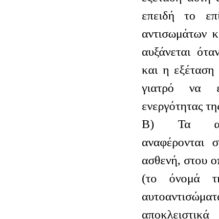
επειδή το επ
αντισωμάτων 
αυξάνεται ότα
και η εξέταση
γιατρό να ε
ενεργότητας τη
Β) Τα αντ
αναφέρονται 
ασθενή, στου ο
(το όνομά τ
αυτοαντισώματ
αποκλειστικ