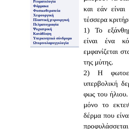
Ρευματολογία
Φάρμακα
και εάν είναι
Φυσικοθεραπεία
Χειρουργική
τέσσερα κριτήρι
Πλαστική χειρουργική
Πελματογραφία
1) Το εξάνθη
Ψυχιατρική
Κατάθλιψη
Υπερκινητικό σύνδρομο
είναι ένα κ
Ωτορινολαρυγγολογία
εμφανίζεται στ
της μύτης.
2) Η φωτοευ
υπερβολική δε
φως του ήλιου
μόνο το εκτει
δέρμα που είν
προφυλάσσεται