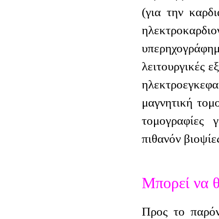
(για την καρδι
ηλεκτροκα
υπερηχογράφ
λειτουργικές ε
ηλεκτροεγκε
μαγνητική τομ
τομογραφίες 
πιθανόν βιοψίε
Μπορεί να θ
Προς το παρόν