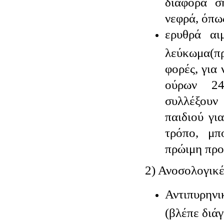
διάφορα σ
νεφρά, όπω
ερυθρά αι
λεύκωμα(
φορές, για
ούρων 24
συλλέξουν
παιδιού γι
τρόπο, μπ
πρώιμη προ
2) Ανοσολογικέ
Αντιπυρην
(βλέπε διά