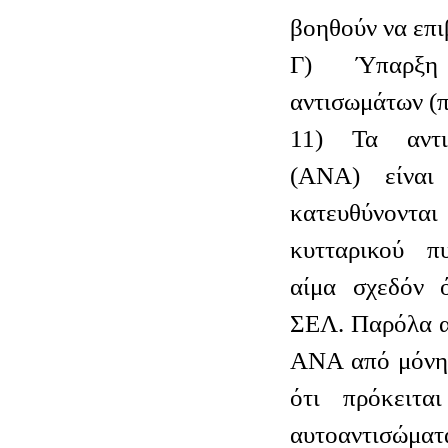
βοηθούν να επι
Γ) Ύπαρξη α
αντισωμάτων (π
11) Τα αντι
(ΑΝΑ) είναι
κατευθύνον
κυτταρικού π
αίμα σχεδόν 
ΣΕΛ. Παρόλα α
ΑΝΑ από μόνη 
ότι πρόκειτα
αυτοαντισώμ