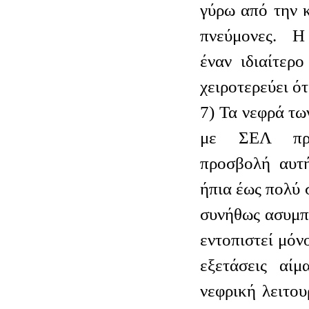
γύρω από την 
πνεύμονες. Η
έναν ιδιαίτερ
χειροτερεύει ό
7) Τα νεφρά τω
με ΣΕΛ προ
προσβολή αυτή
ήπια έως πολύ 
συνήθως ασυμπ
εντοπιστεί μόν
εξετάσεις αίμ
νεφρική λειτου