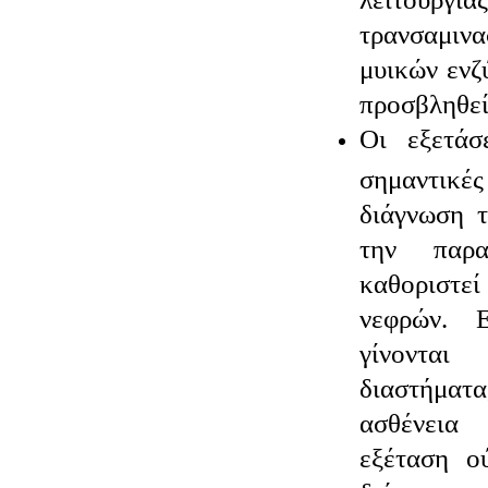
τρανσαμιν
μυικών ενζ
προσβληθεί
Οι εξετάσ
σημαντικές
διάγνωση 
την παρα
καθοριστ
νεφρών. 
γίνονται
διαστήματ
ασθένεια
εξέταση ο