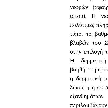
νεφρών (αφαί
ιστού). Η νε
πολύτιμες πληρ
τύπο, το βαθμ
βλαβών του Σ
στην επιλογή 
Η δερματική
βοηθήσει μερικ
η δερματική αγ
λύκος ή η φύσ
εξανθημάτων
περιλαμβάνουν