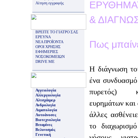
ΕΡΥΘΗΜΑ
Αίτηση εγγραφής
& ΔΙΑΓΝΩ
ΒΡΕΙΤΕ ΤΟ ΓΙΑΤΡΟ ΣΑΣ
ΕΡΕΥΝΑ
Πως μπαίνε
ΝΕΑ ΠΡΟΪΟΝΤΑ
ΟΡΟΙ ΧΡΗΣΗΣ
ΕΦΗΜΕΡΙΕΣ
ΝΟΣΟΚΟΜΕΙΩΝ
DRIVE ME
Η διάγνωση το
ένα συνδυασμό
πυρετός) κ
Αγγειολογία
Αλλεργιολογία
Αλτσχάιμερ
ευρημάτων και 
Ανδρολογία
Αιματολογία
άλλες ασθένειε
Αυτοάνοσες
Βιοτεχνολογία
το διαχωρισμ
Βιταμίνες
Βελονισμός
Γενετική
νόσους, γιατ