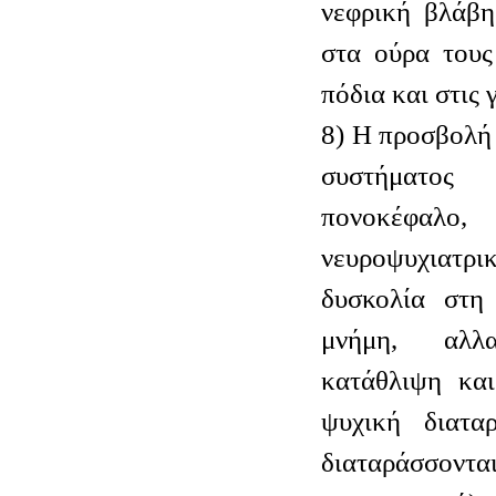
νεφρική βλάβη
στα ούρα τους
πόδια και στις 
8) Η προσβολή 
συστήματο
πονοκέφαλ
νευροψυχιατρι
δυσκολία στη
μνήμη, αλλ
κατάθλιψη κα
ψυχική διατα
διαταράσσον