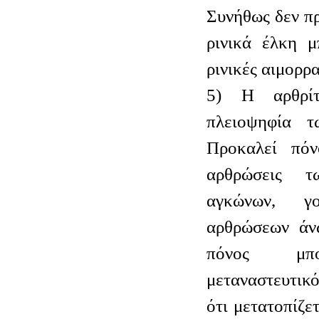
Συνήθως δεν π
ρινικά έλκη μ
ρινικές αιμορρα
5) Η αρθρίτ
πλειοψηφία 
Προκαλεί πόν
αρθρώσεις τ
αγκώνων, γ
αρθρώσεων άν
πόνος μπ
μεταναστευτικό
ότι μετατοπίζε