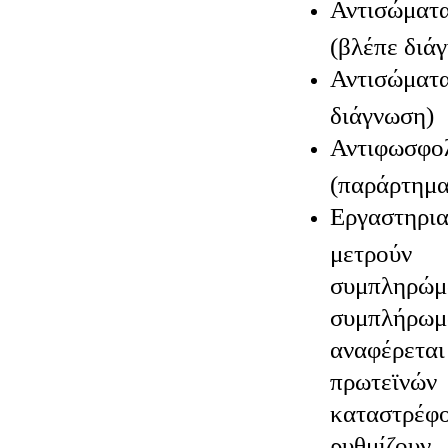
Αντισώμα
(βλέπε διά
Αντισώμα
διάγνωση)
Αντιφωσφο
(παράρτημα
Εργαστηρ
μετρούν
συμπληρώμ
συμπλήρω
αναφέρε
πρωτεϊνώ
καταστρέφ
ρυθμίζο