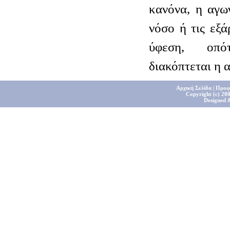
κανόνα, η αγω
νόσο ή τις εξά
ύφεση, οπό
διακόπτεται η 
Αρχική Σελίδα
|
Προφ
Copyright (c) 200
Designed 