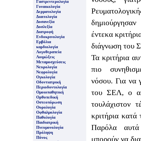
Γαστρεντερολογία
Γυναικολογία
Ρευματολο
Δερματολογία
Διαιτολογία
δημιούργησα
Δυσανεξία
Δυσλεξία
Διατροφή
έντεκα κριτήρια
Ενδοκρινολογία
Εμβόλια
διάγνωση του 
καρδιολογία
Λογοθεραπεία
Τα κριτήρια αυ
Λοιμώξεις
Μεταμοσχεύσεις
Νευρολογία
πιο συνηθισμ
Νεφρολογία
Ογκολογία
νόσου. Για να 
Οδοντιατρική
Περιοδοντολογία
του ΣΕΛ, ο ασ
Ομοιοπαθητική
Ορθοπεδική
τουλάχιστον τ
Οστεοπόρωση
Ουρολογία
Οφθαλμολογία
κριτήρια κατά 
Παθολογία
Παιδιατρική
Παρόλα αυτά 
Πνευμονολογία
Πρόληψη
μπορούν να δι
Πόνος