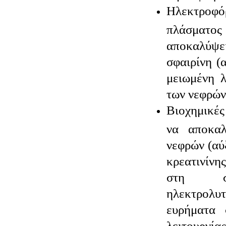
Hλεκτροφόρ
πλάσματ
αποκαλύψ
σφαιρίνη (
μειωμένη 
των νεφρών
Βιοχημικές
να αποκα
νεφρών (αύ
κρεατινίνη
στη συ
ηλεκτρολ
ευρήματα 
λειτου