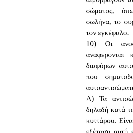
σώματος, όπ
σωλήνα, το ου
τον εγκέφαλο.
10) Οι ανοσ
αναφέρονται 
διαφόρων αυτο
που σηματοδ
αυτοαντισώματα
Α) Τα αντισ
δηλαδή κατά το
κυττάρου. Είνα
εξέταση αυτή 