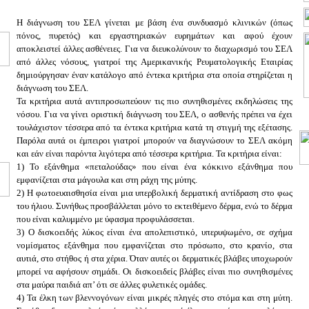
Η διάγνωση του ΣΕΛ γίνεται με βάση ένα συνδυασμό κλινικών (όπως
πόνος, πυρετός) και εργαστηριακών ευρημάτων και αφού έχουν
αποκλειστεί άλλες ασθένειες. Για να διευκολύνουν το διαχωρισμό του ΣΕΛ
από άλλες νόσους, γιατροί της Αμερικανικής Ρευματολογικής Εταιρίας
δημιούργησαν έναν κατάλογο από έντεκα κριτήρια στα οποία στηρίζεται η
διάγνωση του ΣΕΛ.
Τα κριτήρια αυτά αντιπροσωπεύουν τις πιο συνηθισμένες εκδηλώσεις της
νόσου. Για να γίνει οριστική διάγνωση του ΣΕΛ, ο ασθενής πρέπει να έχει
τουλάχιστον τέσσερα από τα έντεκα κριτήρια κατά τη στιγμή της εξέτασης.
Παρόλα αυτά οι έμπειροι γιατροί μπορούν να διαγνώσουν το ΣΕΛ ακόμη
και εάν είναι παρόντα λιγότερα από τέσσερα κριτήρια. Τα κριτήρια είναι:
1) Το εξάνθημα «πεταλούδας» που είναι ένα κόκκινο εξάνθημα που
εμφανίζεται στα μάγουλα και στη ράχη της μύτης.
2) Η φωτοευαισθησία είναι μια υπερβολική δερματική αντίδραση στο φως
του ήλιου. Συνήθως προσβάλλεται μόνο το εκτειθέμενο δέρμα, ενώ το δέρμα
που είναι καλυμμένο με ύφασμα προφυλάσσεται.
3) Ο δισκοειδής λύκος είναι ένα απολεπιστικό, υπερυψωμένο, σε σχήμα
νομίσματος εξάνθημα που εμφανίζεται στο πρόσωπο, στο κρανίο, στα
αυτιά, στο στήθος ή στα χέρια. Όταν αυτές οι δερματικές βλάβες υποχωρούν
μπορεί να αφήσουν σημάδι. Οι δισκοειδείς βλάβες είναι πιο συνηθισμένες
στα μαύρα παιδιά απ’ ότι σε άλλες φυλετικές ομάδες.
4) Τα έλκη των βλεννογόνων είναι μικρές πληγές στο στόμα και στη μύτη.