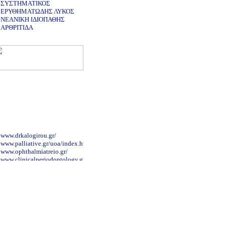
ΣΥΣΤΗΜΑΤΙΚΟΣ
ΕΡΥΘΗΜΑΤΩΔΗΣ ΛΥΚΟΣ
ΝΕΑΝΙΚΗ ΙΔΙΟΠΑΘΗΣ
ΑΡΘΡΙΤΙΔΑ
www.drkalogirou.gr/
www.palliative.gr/uoa/index.html
www.ophthalmiatreio.gr/
www.clinicalperiodontology.gr
www.alzheimer-hellas.gr
www.neurosurgery.org.gr/grindex.htm
www.hiniadis.com/
www.paidiko-ergastiri.gr
www.cardioalex.gr/
www.mediforma.gr
www.e-surg.gr/index.htm
www.dental-blog.gr/