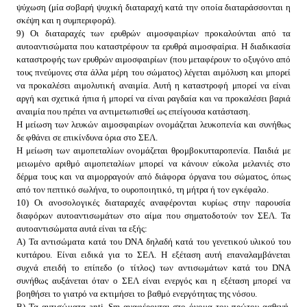
ψύχωση (μία σοβαρή ψυχική διαταραχή κατά την οποία διαταράσσονται η
σκέψη και η συμπεριφορά).
9) Οι διαταραχές των ερυθρών αιμοσφαιρίων προκαλούνται από τα
αυτοαντισώματα που καταστρέφουν τα ερυθρά αιμοσφαίρια. Η διαδικασία
καταστροφής των ερυθρών αιμοσφαιρίων (που μεταφέρουν το οξυγόνο από
τους πνεύμονες στα άλλα μέρη του σώματος) λέγεται αιμόλυση και μπορεί
να προκαλέσει αιμολυτική αναιμία. Αυτή η καταστροφή μπορεί να είναι
αργή και σχετικά ήπια ή μπορεί να είναι ραγδαία και να προκαλέσει βαριά
αναιμία που πρέπει να αντιμετωπισθεί ως επείγουσα κατάσταση.
Η μείωση των λευκών αιμοσφαιρίων ονομάζεται λευκοπενία και συνήθως
δε φθάνει σε επικίνδυνα όρια στο ΣΕΛ.
Η μείωση των αιμοπεταλίων ονομάζεται θρομβοκυτταροπενία. Παιδιά με
μειωμένο αριθμό αιμοπεταλίων μπορεί να κάνουν εύκολα μελανιές στο
δέρμα τους και να αιμορραγούν από διάφορα όργανα του σώματος, όπως
από τον πεπτικό σωλήνα, το ουροποιητικό, τη μήτρα ή τον εγκέφαλο.
10) Οι ανοσολογικές διαταραχές αναφέρονται κυρίως στην παρουσία
διαφόρων αυτοαντισωμάτων στο αίμα που σηματοδοτούν τον ΣΕΛ. Τα
αυτοαντισώματα αυτά είναι τα εξής:
Α) Τα αντισώματα κατά του DNA δηλαδή κατά του γενετικού υλικού του
κυττάρου. Είναι ειδικά για το ΣΕΛ. Η εξέταση αυτή επαναλαμβάνεται
συχνά επειδή το επίπεδο (ο τίτλος) των αντισωμάτων κατά του DNA
συνήθως αυξάνεται όταν ο ΣΕΛ είναι ενεργός και η εξέταση μπορεί να
βοηθήσει το γιατρό να εκτιμήσει το βαθμό ενεργότητας της νόσου.
Β) Τα αντισώματα anti–Sm αναφέρονται στο όνομα του πρώτου ασθενή,