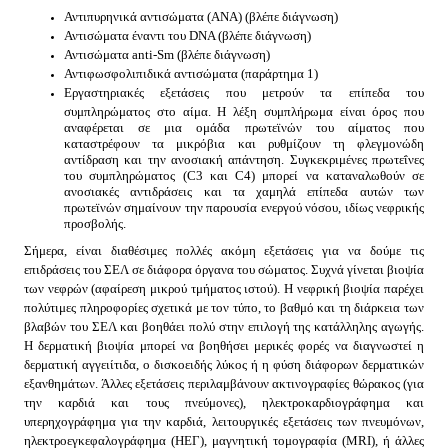
Αντιπυρηνικά αντισώματα (ΑΝΑ) (βλέπε διάγνωση)
Αντισώματα έναντι του DNA (βλέπε διάγνωση)
Αντισώματα anti-Sm (βλέπε διάγνωση)
Αντιφωσφολιπιδικά αντισώματα (παράρτημα 1)
Εργαστηριακές εξετάσεις που μετρούν τα επίπεδα του
συμπληρώματος στο αίμα. Η λέξη συμπλήρωμα είναι όρος που
αναφέρεται σε μια ομάδα πρωτεϊνών του αίματος που
καταστρέφουν τα μικρόβια και ρυθμίζουν τη φλεγμονώδη
αντίδραση και την ανοσιακή απάντηση. Συγκεκριμένες πρωτεΐνες
του συμπληρώματος (C3 και C4) μπορεί να καταναλωθούν σε
ανοσιακές αντιδράσεις και τα χαμηλά επίπεδα αυτών των
πρωτεϊνών σημαίνουν την παρουσία ενεργού νόσου, ιδίως νεφρικής
προσβολής.
Σήμερα, είναι διαθέσιμες πολλές ακόμη εξετάσεις για να δούμε τις
επιδράσεις του ΣΕΛ σε διάφορα όργανα του σώματος. Συχνά γίνεται βιοψία
των νεφρών (αφαίρεση μικρού τμήματος ιστού). Η νεφρική βιοψία παρέχει
πολύτιμες πληροφορίες σχετικά με τον τύπο, το βαθμό και τη διάρκεια των
βλαβών του ΣΕΛ και βοηθάει πολύ στην επιλογή της κατάλληλης αγωγής.
Η δερματική βιοψία μπορεί να βοηθήσει μερικές φορές να διαγνωστεί η
δερματική αγγειίτιδα, ο δισκοειδής λύκος ή η φύση διάφορων δερματικών
εξανθημάτων. Άλλες εξετάσεις περιλαμβάνουν ακτινογραφίες θώρακος (για
την καρδιά και τους πνεύμονες), ηλεκτροκαρδιογράφημα και
υπερηχογράφημα για την καρδιά, λειτουργικές εξετάσεις των πνευμόνων,
ηλεκτροεγκεφαλογράφημα (ΗΕΓ), μαγνητική τομογραφία (ΜRΙ), ή άλλες