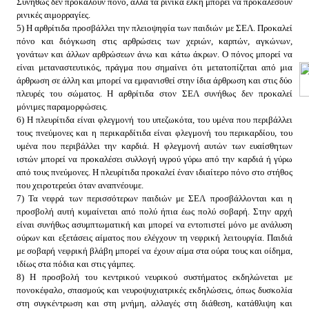
Συνήθως δεν προκαλούν πόνο, αλλά τα ρινικά έλκη μπορεί να προκαλέσουν
ρινικές αιμορραγίες.
5) Η αρθρίτιδα προσβάλλει την πλειοψηφία των παιδιών με ΣΕΛ. Προκαλεί
πόνο και διόγκωση στις αρθρώσεις των χεριών, καρπών, αγκώνων,
γονάτων και άλλων αρθρώσεων άνω και κάτω άκρων. Ο πόνος μπορεί να
είναι μεταναστευτικός, πράγμα που σημαίνει ότι μετατοπίζεται από μια
άρθρωση σε άλλη και μπορεί να εμφανισθεί στην ίδια άρθρωση και στις δύο
πλευρές του σώματος. Η αρθρίτιδα στον ΣΕΛ συνήθως δεν προκαλεί
μόνιμες παραμορφώσεις.
6) Η πλευρίτιδα είναι φλεγμονή του υπεζωκότα, του υμένα που περιβάλλει
τους πνεύμονες και η περικαρδίτιδα είναι φλεγμονή του περικαρδίου, του
υμένα που περιβάλλει την καρδιά. Η φλεγμονή αυτών των ευαίσθητων
ιστών μπορεί να προκαλέσει συλλογή υγρού γύρω από την καρδιά ή γύρω
από τους πνεύμονες. Η πλευρίτιδα προκαλεί έναν ιδιαίτερο πόνο στο στήθος
που χειροτερεύει όταν αναπνέουμε.
7) Τα νεφρά των περισσότερων παιδιών με ΣΕΛ προσβάλλονται και η
προσβολή αυτή κυμαίνεται από πολύ ήπια έως πολύ σοβαρή. Στην αρχή
είναι συνήθως ασυμπτωματική και μπορεί να εντοπιστεί μόνο με ανάλυση
ούρων και εξετάσεις αίματος που ελέγχουν τη νεφρική λειτουργία. Παιδιά
με σοβαρή νεφρική βλάβη μπορεί να έχουν αίμα στα ούρα τους και οίδημα,
ιδίως στα πόδια και στις γάμπες.
8) Η προσβολή του κεντρικού νευρικού συστήματος εκδηλώνεται με
πονοκέφαλο, σπασμούς και νευροψυχιατρικές εκδηλώσεις, όπως δυσκολία
στη συγκέντρωση και στη μνήμη, αλλαγές στη διάθεση, κατάθλιψη και