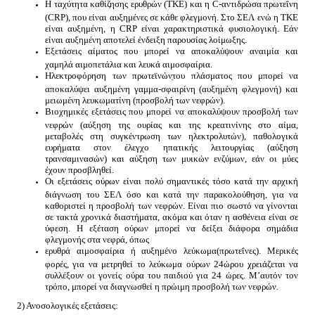
Η ταχύτητα καθίζησης ερυθρών (ΤΚΕ) και η C-αντιδρώσα πρωτεΐνη
(CRP), που είναι αυξημένες σε κάθε φλεγμονή. Στο ΣΕΛ ενώ η ΤΚΕ
είναι αυξημένη, η CRP είναι χαρακτηριστικά φυσιολογική. Εάν
είναι αυξημένη αποτελεί ένδειξη παρουσίας λοίμωξης.
Εξετάσεις αίματος που μπορεί να αποκαλύψουν αναιμία και
χαμηλά αιμοπετάλια και λευκά αιμοσφαίρια.
Hλεκτροφόρηση των πρωτεϊνώνֵτου πλάσματος που μπορεί να
αποκαλύψει αυξημένη γαμμα-σφαιρίνη (αυξημένη φλεγμονή) και
μειωμένη λευκωματίνη (προσβολή των νεφρών).
Βιοχημικές εξετάσεις που μπορεί να αποκαλύψουν προσβολή των
νεφρών (αύξηση της ουρίας και της κρεατινίνης στο αίμα,
μεταβολές στη συγκέντρωση των ηλεκτρολυτών), παθολογικά
ευρήματα στον έλεγχο ηπατικής λειτουργίας (αύξηση
τρανσαμινασών) και αύξηση των μυικών ενζύμων, εάν οι μύες
έχουν προσβληθεί.
Οι εξετάσεις ούρων είναι πολύ σημαντικές τόσο κατά την αρχική
διάγνωση του ΣΕΛ όσο και κατά την παρακολούθηση, για να
καθοριστεί η προσβολή των νεφρών. Είναι πιο σωστό να γίνονται
σε τακτά χρονικά διαστήματα, ακόμα και όταν η ασθένεια είναι σε
ύφεση. Η εξέταση ούρων μπορεί να δείξει διάφορα σημάδια
φλεγμονής στα νεφρά, όπως
ερυθρά αιμοσφαίρια ή αυξημένο λεύκωμα(πρωτεΐνες). Μερικές
φορές, για να μετρηθεί το λεύκωμα ούρων 24ώρου χρειάζεται να
συλλέξουν οι γονείς ούρα του παιδιού για 24 ώρες. Μ’αυτόν τον
τρόπο, μπορεί να διαγνωσθεί η πρώιμη προσβολή των νεφρών.
2) Ανοσολογικές εξετάσεις: