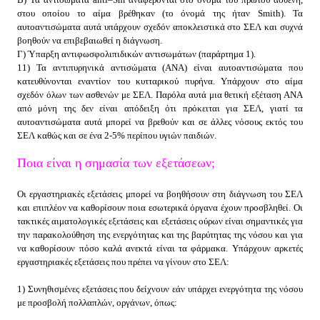
στου οποίου το αίμα βρέθηκαν (το όνομά της ήταν Smith). Τα
αυτοαντισώματα αυτά υπάρχουν σχεδόν αποκλειστικά στο ΣΕΛ και συχνά
βοηθούν να επιβεβαιωθεί η διάγνωση.
Γ) Ύπαρξη αντιφωσφολιπιδικών αντισωμάτων (παράρτημα 1).
11) Τα αντιπυρηνικά αντισώματα (ΑΝΑ) είναι αυτοαντισώματα που
κατευθύνονται εναντίον του κυτταρικού πυρήνα. Υπάρχουν στο αίμα
σχεδόν όλων των ασθενών με ΣΕΛ. Παρόλα αυτά μια θετική εξέταση ΑΝΑ
από μόνη της δεν είναι απόδειξη ότι πρόκειται για ΣΕΛ, γιατί τα
αυτοαντισώματα αυτά μπορεί να βρεθούν και σε άλλες νόσους εκτός του
ΣΕΛ καθώς και σε ένα 2-5% περίπου υγιών παιδιών.
Ποια είναι η σημασία των εξετάσεων;
Οι εργαστηριακές εξετάσεις μπορεί να βοηθήσουν στη διάγνωση του ΣΕΛ
και επιπλέον να καθορίσουν ποια εσωτερικά όργανα έχουν προσβληθεί. Οι
τακτικές αιματολογικές εξετάσεις και εξετάσεις ούρων είναι σημαντικές για
την παρακολούθηση της ενεργότητας και της βαρύτητας της νόσου και για
να καθορίσουν πόσο καλά ανεκτά είναι τα φάρμακα. Υπάρχουν αρκετές
εργαστηριακές εξετάσεις που πρέπει να γίνουν στο ΣΕΛ:
1) Συνηθισμένες εξετάσεις που δείχνουν εάν υπάρχει ενεργότητα της νόσου
με προσβολή πολλαπλών, οργάνων, όπως: