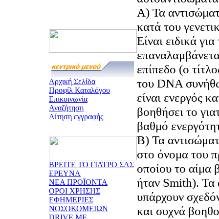
Α) Τα αντισώμα
κατά του γενετι
Είναι ειδικά γι
επαναλαμβάνεται
επίπεδο (ο τίτλ
του DNA συνήθω
Αρχική Σελίδα
Προφίλ Καταλόγου
είναι ενεργός κα
Επικοινωνία
Αναζήτηση
βοηθήσει το για
Αίτηση εγγραφής
βαθμό ενεργότητ
Β) Τα αντισώμα
στο όνομα του π
ΒΡΕΙΤΕ ΤΟ ΓΙΑΤΡΟ ΣΑΣ
οποίου το αίμα 
ΕΡΕΥΝΑ
ήταν Smith). Τα
ΝΕΑ ΠΡΟΪΟΝΤΑ
ΟΡΟΙ ΧΡΗΣΗΣ
υπάρχουν σχεδό
ΕΦΗΜΕΡΙΕΣ
και συχνά βοηθο
ΝΟΣΟΚΟΜΕΙΩΝ
DRIVE ME