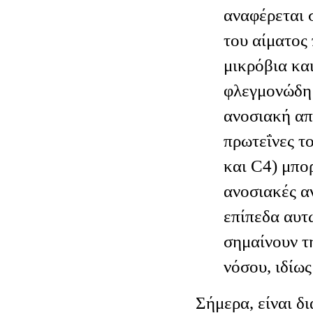
αναφέρεται 
του αίματος
μικρόβια και
φλεγμονώδη 
ανοσιακή απ
πρωτεΐνες τ
και C4) μπο
ανοσιακές α
επίπεδα αυτ
σημαίνουν τ
νόσου, ιδίω
Σήμερα, είναι δ