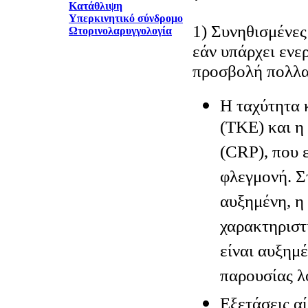
Κατάθλιψη
Υπερκινητικό σύνδρομο
1) Συνηθισμένες
Ωτορινολαρυγγολογία
εάν υπάρχει ενε
προσβολή πολλα
Η ταχύτητα 
(ΤΚΕ) και η
(CRP), που 
φλεγμονή. Σ
αυξημένη, η
χαρακτηριστ
είναι αυξημέ
παρουσίας λ
Εξετάσεις α