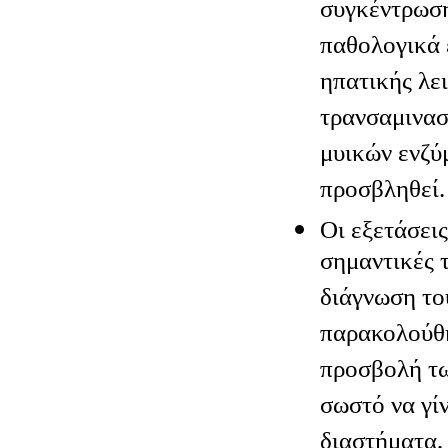
συγκέντρωση
παθολογικά 
ηπατικής λε
τρανσαμινασ
μυικών ενζύμ
προσβληθεί.
Οι εξετάσεις
σημαντικές 
διάγνωση το
παρακολούθη
προσβολή τω
σωστό να γί
διαστήματα,