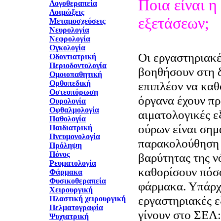
Ποια είναι η
Λογοθεραπεία
Λοιμώξεις
εξετάσεων;
Μεταμοσχεύσεις
Νευρολογία
Νεφρολογία
Ογκολογία
Οι εργαστηριακέ
Οδοντιατρική
Περιοδοντολογία
βοηθήσουν στη 
Ομοιοπαθητική
Ορθοπεδική
επιπλέον να καθ
Οστεοπόρωση
όργανα έχουν πρ
Ουρολογία
Οφθαλμολογία
αιματολογικές ε
Παθολογία
ούρων είναι σημ
Παιδιατρική
Πνευμονολογία
παρακολούθηση τ
Πρόληψη
Πόνος
βαρύτητας της ν
Ρευματολογία
καθορίσουν πόσο
Φάρμακα
Φυσικοθεραπεία
φάρμακα. Υπάρχ
Χειρουργική
εργαστηριακές ε
Πλαστική χειρουργική
Πελματογραφία
γίνουν στο ΣΕΛ:
Ψυχιατρική