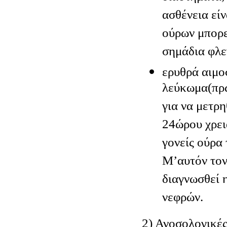
ασθένεια εί
ούρων μπορε
σημάδια φλε
ερυθρά αιμο
λεύκωμα(πρω
για να μετρ
24ώρου χρει
γονείς ούρα 
Μ’αυτόν τον
διαγνωσθεί 
νεφρών.
2) Ανοσολογικές