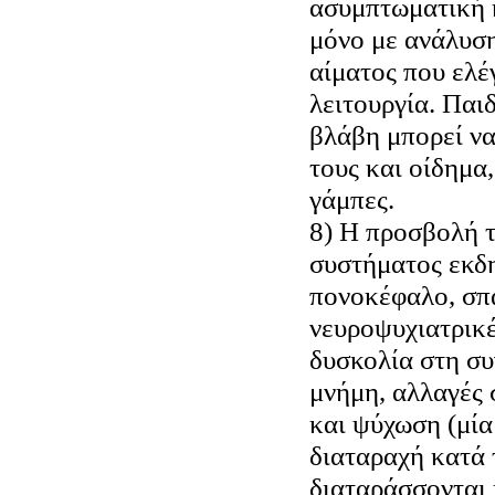
ασυμπτωματική κ
μόνο με ανάλυση
αίματος που ελέ
λειτουργία. Παι
βλάβη μπορεί να
τους και οίδημα,
γάμπες.
8) Η προσβολή τ
συστήματος εκδ
πονοκέφαλο, σπ
νευροψυχιατρικέ
δυσκολία στη συ
μνήμη, αλλαγές 
και ψύχωση (μί
διαταραχή κατά 
διαταράσσονται 