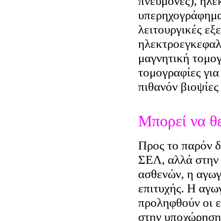
πνεύμονες), ηλ
υπερηχογράφημα 
λειτουργικές εξ
ηλεκτροεγκεφαλ
μαγνητική τομογ
τομογραφίες για
πιθανόν βιοψίες
Μπορεί να θε
Προς το παρόν δ
ΣΕΛ, αλλά στην
ασθενών, η αγωγ
επιτυχής. Η αγω
προληφθούν οι ε
στην υποχώρηση