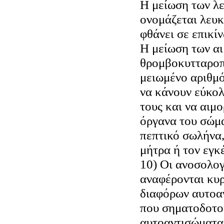
Η μείωση των λ
ονομάζεται λευκ
φθάνει σε επικί
Η μείωση των α
θρομβοκυτταροπ
μειωμένο αριθμό
να κάνουν εύκολ
τους και να αιμ
όργανα του σώμα
πεπτικό σωλήνα,
μήτρα ή τον εγκ
10) Οι ανοσολογ
αναφέρονται κυ
διαφόρων αυτοα
που σηματοδοτο
αυτοαντισώματα 