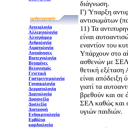
διάγνωση.
Γ) Ύπαρξη αντι
αντισωμάτων (π
11) Τα αντιπυρ
Αγγειολογία
Αλλεργιολογία
είναι αυτοαντισ
Αλτσχάιμερ
Ανδρολογία
εναντίον του κυ
Αιματολογία
Υπάρχουν στο α
Αυτοάνοσες
Βιοτεχνολογία
ασθενών με ΣΕΛ
Βιταμίνες
Βελονισμός
θετική εξέταση 
Γενετική
είναι απόδειξη ό
Γαστρεντερολογία
Γυναικολογία
γιατί τα αυτοαν
Δερματολογία
βρεθούν και σε 
Διαιτολογία
Δυσανεξία
ΣΕΛ καθώς και 
Δυσλεξία
Διατροφή
υγιών παιδιών.
Ενδοκρινολογία
Εμβόλια
καρδιολογία