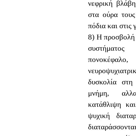
νεφρική βλάβη
στα ούρα τους
πόδια και στις 
8) Η προσβολή 
συστήματο
πονοκέφαλ
νευροψυχιατρι
δυσκολία στη
μνήμη, αλλ
κατάθλιψη κα
ψυχική διατα
διαταράσσον