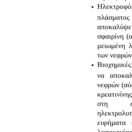
Hλεκτροφόρ
πλάσματ
αποκαλύψ
σφαιρίνη (
μειωμένη 
των νεφρών
Βιοχημικές
να αποκα
νεφρών (αύ
κρεατινίνη
στη συ
ηλεκτρολ
ευρήματα 
λειτου