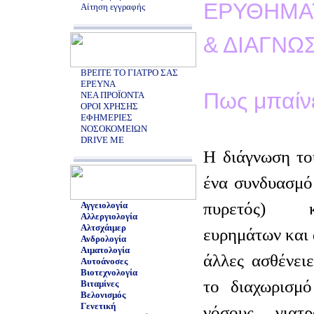
ΕΡΥΘΗΜΑ
Αίτηση εγγραφής
& ΔΙΑΓΝΩ
ΒΡΕΙΤΕ ΤΟ ΓΙΑΤΡΟ ΣΑΣ
ΕΡΕΥΝΑ
Πως μπαίνε
ΝΕΑ ΠΡΟΪΟΝΤΑ
ΟΡΟΙ ΧΡΗΣΗΣ
ΕΦΗΜΕΡΙΕΣ
ΝΟΣΟΚΟΜΕΙΩΝ
DRIVE ME
Η διάγνωση το
ένα συνδυασμό
πυρετός) κ
Αγγειολογία
Αλλεργιολογία
Αλτσχάιμερ
ευρημάτων και 
Ανδρολογία
Αιματολογία
άλλες ασθένειε
Αυτοάνοσες
Βιοτεχνολογία
το διαχωρισμ
Βιταμίνες
Βελονισμός
Γενετική
νόσους, γιατ