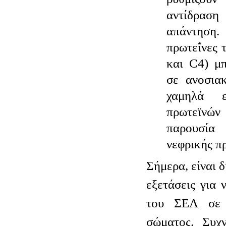
αντίδρασ
απάντησ
πρωτεΐνες 
και C4) μ
σε ανοσιακ
χαμηλά 
πρωτεϊν
παρουσία 
νεφρικής π
Σήμερα, είναι 
εξετάσεις για 
του ΣΕΛ σε 
σώματος. Συχν