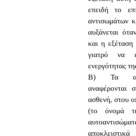
επειδή το επ
αντισωμάτων 
αυξάνεται ότα
και η εξέταση
γιατρό να ε
ενεργότητας τη
Β) Τα αντ
αναφέρονται 
ασθενή, στου ο
(το όνομά τ
αυτοαντισώματ
αποκλειστικ