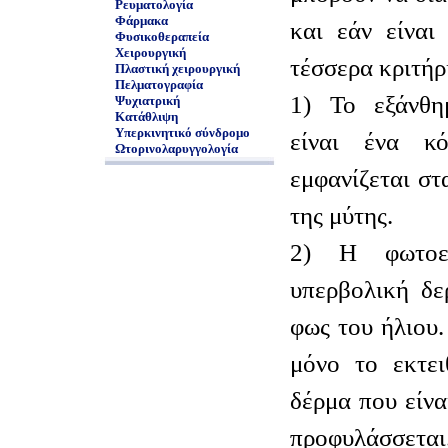
Ρευματολογία
Φάρμακα
και εάν είναι
Φυσικοθεραπεία
Χειρουργική
τέσσερα κριτήρι
Πλαστική χειρουργική
Πελματογραφία
1) Το εξάνθη
Ψυχιατρική
Κατάθλιψη
Υπερκινητικό σύνδρομο
είναι ένα κ
Ωτορινολαρυγγολογία
εμφανίζεται στ
της μύτης.
2) Η φωτοευ
υπερβολική δε
φως του ήλιου
μόνο το εκτει
δέρμα που είν
προφυλάσσεται