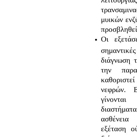
τρανσαμιν
μυικών ενζ
προσβληθεί
Οι εξετάσ
σημαντικές
διάγνωση 
την παρα
καθοριστ
νεφρών. 
γίνονται
διαστήματ
ασθένεια
εξέταση ο