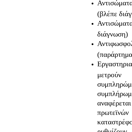
Αντισώμα
(βλέπε διά
Αντισώμα
διάγνωση)
Αντιφωσφο
(παράρτημα
Εργαστηρ
μετρούν
συμπληρώμ
συμπλήρω
αναφέρε
πρωτεϊνώ
καταστρέφ
ρυθμίζο