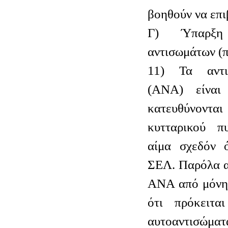
βοηθούν να επι
Γ) Ύπαρξη α
αντισωμάτων (π
11) Τα αντι
(ΑΝΑ) είναι
κατευθύνον
κυτταρικού π
αίμα σχεδόν 
ΣΕΛ. Παρόλα α
ΑΝΑ από μόνη 
ότι πρόκειτα
αυτοαντισώμ