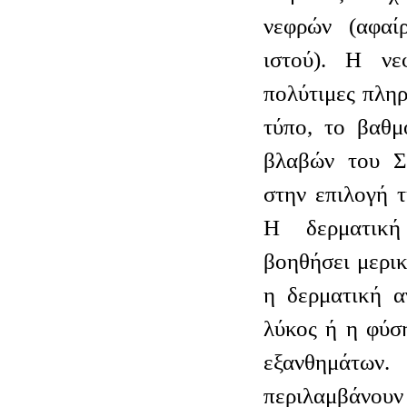
νεφρών (αφαί
ιστού). Η νε
πολύτιμες πληρ
τύπο, το βαθμ
βλαβών του Σ
στην επιλογή 
Η δερματική
βοηθήσει μερικ
η δερματική αγ
λύκος ή η φύσ
εξανθημάτων
περιλαμβάνουν