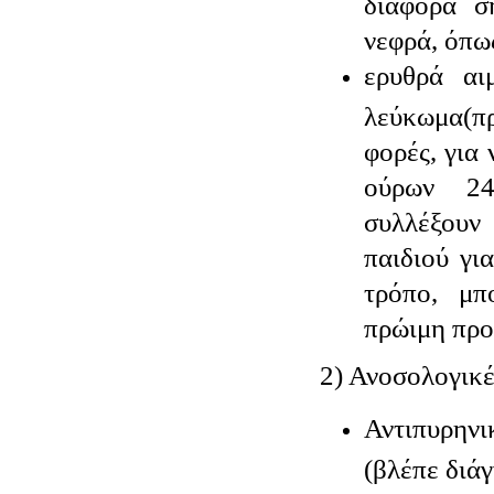
διάφορα σ
νεφρά, όπω
ερυθρά αι
λεύκωμα(
φορές, για
ούρων 24
συλλέξουν
παιδιού γι
τρόπο, μπ
πρώιμη προ
2) Ανοσολογικέ
Αντιπυρην
(βλέπε διά