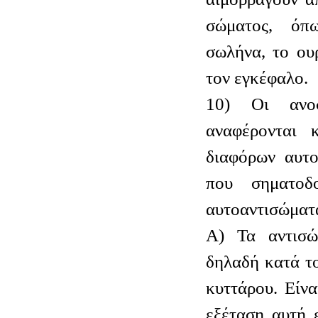
σώματος, όπ
σωλήνα, το ου
τον εγκέφαλο.
10) Οι ανοσ
αναφέρονται 
διαφόρων αυτο
που σηματοδ
αυτοαντισώματα
Α) Τα αντισ
δηλαδή κατά το
κυττάρου. Είνα
εξέταση αυτή 