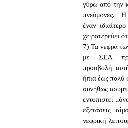
γύρω από την 
πνεύμονες. Η
έναν ιδιαίτερ
χειροτερεύει ό
7) Τα νεφρά τω
με ΣΕΛ προ
προσβολή αυτή
ήπια έως πολύ 
συνήθως ασυμπ
εντοπιστεί μόν
εξετάσεις αίμ
νεφρική λειτου