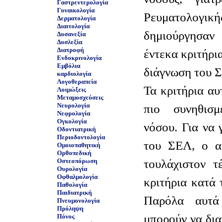
Γαστρεντερολογία
Γυναικολογία
Ρευματολο
Δερματολογία
Διαιτολογία
δημιούργησα
Δυσανεξία
Δυσλεξία
Διατροφή
έντεκα κριτήρια
Ενδοκρινολογία
Εμβόλια
διάγνωση του 
καρδιολογία
Λογοθεραπεία
Τα κριτήρια αυ
Λοιμώξεις
Μεταμοσχεύσεις
Νευρολογία
πιο συνηθισμ
Νεφρολογία
Ογκολογία
νόσου. Για να 
Οδοντιατρική
Περιοδοντολογία
του ΣΕΛ, ο ασ
Ομοιοπαθητική
Ορθοπεδική
τουλάχιστον τ
Οστεοπόρωση
Ουρολογία
Οφθαλμολογία
κριτήρια κατά 
Παθολογία
Παιδιατρική
Παρόλα αυτά 
Πνευμονολογία
Πρόληψη
μπορούν να δι
Πόνος