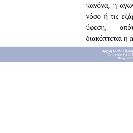
κανόνα, η αγω
νόσο ή τις εξά
ύφεση, οπό
διακόπτεται η 
Αρχική Σελίδα
|
Προφ
Copyright (c) 200
Designed 