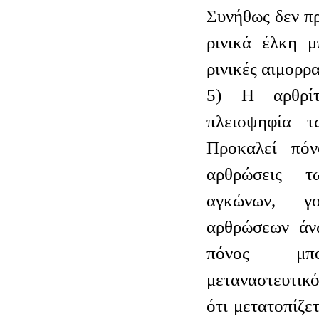
Συνήθως δεν π
ρινικά έλκη μ
ρινικές αιμορρα
5) Η αρθρίτ
πλειοψηφία 
Προκαλεί πόν
αρθρώσεις τ
αγκώνων, γ
αρθρώσεων άν
πόνος μπ
μεταναστευτικό
ότι μετατοπίζε