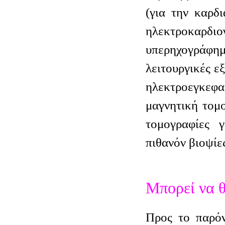
(για την καρδι
ηλεκτροκα
υπερηχογράφ
λειτουργικές ε
ηλεκτροεγκε
μαγνητική τομ
τομογραφίες 
πιθανόν βιοψίε
Μπορεί να θ
Προς το παρόν