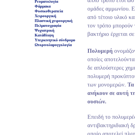
απλό τρόπο έτσι ώσ
Ρευματολογία
Φάρμακα
ομάδες αμμωνίου. Ε
Φυσικοθεραπεία
Χειρουργική
από τέτοιο υλικό κα
Πλαστική χειρουργική
τον τρόπο μπορούν
Πελματογραφία
Ψυχιατρική
βακτήριο έρχεται σε
Κατάθλιψη
Υπερκινητικό σύνδρομο
Ωτορινολαρυγγολογία
Πολυμερή
ονομάζο
οποίες αποτελούντα
δε απλούστερες χημ
πολυμερή προκύπτου
των μονομερών.
Τα
ανήκουν σε αυτή τ
ουσιών.
Επειδή το πολυμερέ
αντιβακτηριδιακή δρ
οποίο αποτελεί πλεο