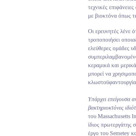
τεχνικές επιφάνειες 
με βιοκτόνα όπως τ
Οι ερευνητές λένε ό
τροποποιήσει οποια
ελεύθερες ομάδες υ
συμπεριλαμβανομένο
κεραμικά και μερικ
μπορεί να χρησιμοπο
κλωστοϋφαντουργία 
Υπάρχει επείγουσα αν
βακτηριοκτόνες ιδιότ
του Massachusetts I
ίδιος πρωτεργάτης σ
έργο του Semetey κ