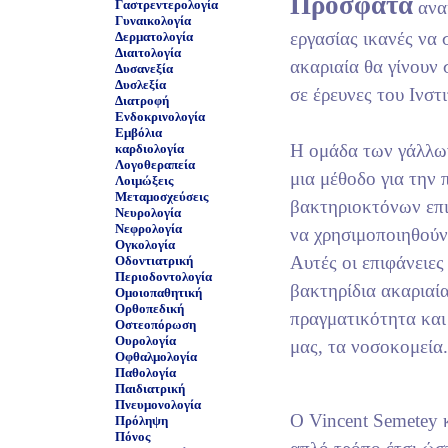
Πρόσφατα
Γαστρεντερολογία
ανα
Γυναικολογία
εργασίας ικανές να
Δερματολογία
Διαιτολογία
ακαριαία θα γίνουν
Δυσανεξία
Δυσλεξία
σε έρευνες του Ινστ
Διατροφή
Ενδοκρινολογία
Εμβόλια
Η ομάδα των γάλλων
καρδιολογία
Λογοθεραπεία
μια μέθοδο για την
Λοιμώξεις
Μεταμοσχεύσεις
βακτηριοκτόνων επι
Νευρολογία
Νεφρολογία
να χρησιμοποιηθούν
Ογκολογία
Αυτές οι επιφάνειες
Οδοντιατρική
Περιοδοντολογία
βακτηρίδια ακαριαί
Ομοιοπαθητική
Ορθοπεδική
πραγματικότητα και
Οστεοπόρωση
Ουρολογία
μας, τα νοσοκομεία.
Οφθαλμολογία
Παθολογία
Παιδιατρική
Πνευμονολογία
Ο Vincent Semetey 
Πρόληψη
Πόνος