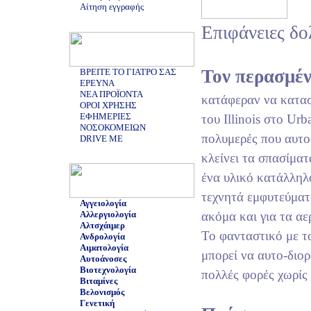
Αίτηση εγγραφής
Επιφάνειες δ
Τον περασμέν
ΒΡΕΙΤΕ ΤΟ ΓΙΑΤΡΟ ΣΑΣ
ΕΡΕΥΝΑ
ΝΕΑ ΠΡΟΪΟΝΤΑ
κατάφεραν να κατα
ΟΡΟΙ ΧΡΗΣΗΣ
ΕΦΗΜΕΡΙΕΣ
του Illinois στο U
ΝΟΣΟΚΟΜΕΙΩΝ
πολυμερές που αυτο
DRIVE ME
κλείνει τα σπασίματ
ένα υλικό κατάλληλ
τεχνητά εμφυτεύματ
Αγγειολογία
Αλλεργιολογία
ακόμα και για τα α
Αλτσχάιμερ
Το φανταστικό με το
Ανδρολογία
Αιματολογία
μπορεί να αυτο-διο
Αυτοάνοσες
Βιοτεχνολογία
πολλές φορές χωρίς
Βιταμίνες
Βελονισμός
Γενετική