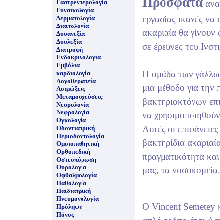
Πρόσφατα
Γαστρεντερολογία
ανα
Γυναικολογία
εργασίας ικανές να
Δερματολογία
Διαιτολογία
ακαριαία θα γίνουν
Δυσανεξία
Δυσλεξία
σε έρευνες του Ινστ
Διατροφή
Ενδοκρινολογία
Εμβόλια
Η ομάδα των γάλλων
καρδιολογία
Λογοθεραπεία
μια μέθοδο για την
Λοιμώξεις
Μεταμοσχεύσεις
βακτηριοκτόνων επι
Νευρολογία
Νεφρολογία
να χρησιμοποιηθούν
Ογκολογία
Αυτές οι επιφάνειες
Οδοντιατρική
Περιοδοντολογία
βακτηρίδια ακαριαί
Ομοιοπαθητική
Ορθοπεδική
πραγματικότητα και
Οστεοπόρωση
Ουρολογία
μας, τα νοσοκομεία.
Οφθαλμολογία
Παθολογία
Παιδιατρική
Πνευμονολογία
Ο Vincent Semetey 
Πρόληψη
Πόνος