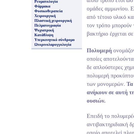
απλό τρόπο έτσι ώσ
Ρευματολογία
Φάρμακα
ομάδες αμμωνίου. Ε
Φυσικοθεραπεία
Χειρουργική
από τέτοιο υλικό κα
Πλαστική χειρουργική
τον τρόπο μπορούν
Πελματογραφία
Ψυχιατρική
βακτήριο έρχεται σε
Κατάθλιψη
Υπερκινητικό σύνδρομο
Ωτορινολαρυγγολογία
Πολυμερή
ονομάζο
οποίες αποτελούντα
δε απλούστερες χημ
πολυμερή προκύπτου
των μονομερών.
Τα
ανήκουν σε αυτή τ
ουσιών.
Επειδή το πολυμερέ
αντιβακτηριδιακή δρ
οποίο αποτελεί πλεο