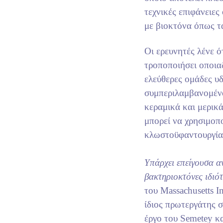
τεχνικές επιφάνειες 
με βιοκτόνα όπως τ
Οι ερευνητές λένε ό
τροποποιήσει οποια
ελεύθερες ομάδες υ
συμπεριλαμβανομένο
κεραμικά και μερικ
μπορεί να χρησιμοπο
κλωστοϋφαντουργία 
Υπάρχει επείγουσα αν
βακτηριοκτόνες ιδιότ
του Massachusetts I
ίδιος πρωτεργάτης σ
έργο του Semetey κ