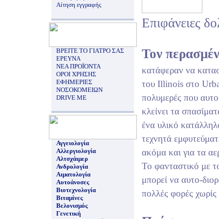
Αίτηση εγγραφής
Επιφάνειες δ
Τον περασμέν
ΒΡΕΙΤΕ ΤΟ ΓΙΑΤΡΟ ΣΑΣ
ΕΡΕΥΝΑ
ΝΕΑ ΠΡΟΪΟΝΤΑ
κατάφεραν να κατα
ΟΡΟΙ ΧΡΗΣΗΣ
ΕΦΗΜΕΡΙΕΣ
του Illinois στο U
ΝΟΣΟΚΟΜΕΙΩΝ
πολυμερές που αυτο
DRIVE ME
κλείνει τα σπασίματ
ένα υλικό κατάλληλ
τεχνητά εμφυτεύματ
Αγγειολογία
Αλλεργιολογία
ακόμα και για τα α
Αλτσχάιμερ
Το φανταστικό με το
Ανδρολογία
Αιματολογία
μπορεί να αυτο-διο
Αυτοάνοσες
Βιοτεχνολογία
πολλές φορές χωρίς
Βιταμίνες
Βελονισμός
Γενετική