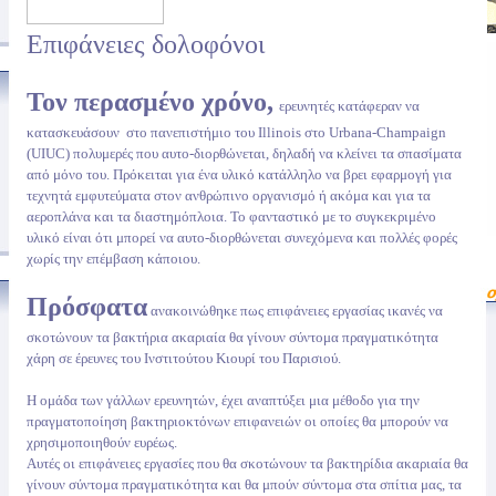
Επιφάνειες δολοφόνοι
Τον περασμένο χρόνο,
ερευνητές κατάφεραν να
κατασκευάσουν στο πανεπιστήμιο του Illinois στο Urbana-Champaign
(UIUC) πολυμερές που αυτο-διορθώνεται, δηλαδή να κλείνει τα σπασίματα
από μόνο του. Πρόκειται για ένα υλικό κατάλληλο να βρει εφαρμογή για
τεχνητά εμφυτεύματα στον ανθρώπινο οργανισμό ή ακόμα και για τα
αεροπλάνα και τα διαστημόπλοια. Το φανταστικό με το συγκεκριμένο
υλικό είναι ότι μπορεί να αυτο-διορθώνεται συνεχόμενα και πολλές φορές
χωρίς την επέμβαση κάποιου.
Πρόσφατα
ανακοινώθηκε πως επιφάνειες εργασίας ικανές να
σκοτώνουν τα βακτήρια ακαριαία θα γίνουν σύντομα πραγματικότητα
χάρη σε έρευνες του Ινστιτούτου Κιουρί του Παρισιού.
Η ομάδα των γάλλων ερευνητών, έχει αναπτύξει μια μέθοδο για την
πραγματοποίηση βακτηριοκτόνων επιφανειών οι οποίες θα μπορούν να
χρησιμοποιηθούν ευρέως.
Αυτές οι επιφάνειες εργασίες που θα σκοτώνουν τα βακτηρίδια ακαριαία θα
γίνουν σύντομα πραγματικότητα και θα μπούν σύντομα στα σπίτια μας, τα