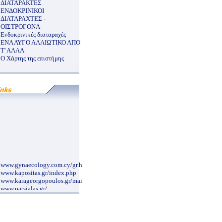
ΔΙΑΤΑΡΑΚΤΕΣ
ΕΝΔΟΚΡΙΝΙΚΟΙ
ΔΙΑΤΑΡΑΧΤΕΣ -
ΟΙΣΤΡΟΓΟΝΑ
Ενδοκρινικές διαταραχές
ΕΝΑ ΑΥΓΟ ΑΛΛΙΩΤΙΚΟ ΑΠΟ
Τ' ΑΛΛΑ
O Χάρτης της επιστήμης
www.gynaecology.com.cy/gr.htm
www.kapositas.gr/index.php
www.karageorgopoulos.gr/main.php
www.patsialas.gr/
www.paidiko-ergastiri.gr
www.neurosurgery.org.gr/grindex.htm
www.cardioalex.gr/
www.alzheimer-hellas.gr