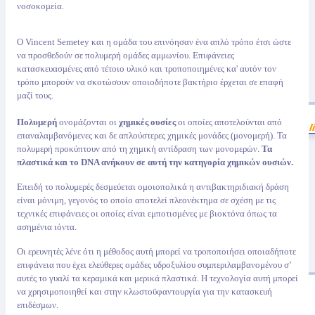
νοσοκομεία.
Ο Vincent Semetey και η ομάδα του επινόησαν ένα απλό τρόπο έτσι ώστε
να προσθεδούν σε πολυμερή ομάδες αμμωνίου. Επιφάνειες
κατασκευασμένες από τέτοιο υλικό και τροποποιημένες κα' αυτόν τον
τρόπο μπορούν να σκοτώσουν οποιοδήποτε βακτήριο έρχεται σε επαφή
μαζί τους.
Πολυμερή
ονομάζονται οι
χημικές ουσίες
οι οποίες αποτελούνται από
επαναλαμβανόμενες και δε απλούστερες χημικές μονάδες (μονομερή). Τα
πολυμερή προκύπτουν από τη χημική αντίδραση των μονομερών.
Τα
πλαστικά και το DNA ανήκουν σε αυτή την κατηγορία χημικών ουσιών.
Επειδή το πολυμερές δεσμεύεται ομοιοπολικά η αντιβακτηριδιακή δράση
είναι μόνιμη, γεγονός το οποίο αποτελεί πλεονέκτημα σε σχέση με τις
τεχνικές επιφάνειες οι οποίες είναι εμποτισμένες με βιοκτόνα όπως τα
ασημένια ιόντα.
Οι ερευνητές λένε ότι η μέθοδος αυτή μπορεί να τροποποιήσει οποιαδήποτε
επιφάνεια που έχει ελεύθερες ομάδες υδροξυλίου συμπεριλαμβανομένου σ’
αυτές το γυαλί τα κεραμικά και μερικά πλαστικά. Η τεχνολογία αυτή μπορεί
να χρησιμοποιηθεί και στην κλωστοϋφαντουργία για την κατασκευή
επιδέσμων.