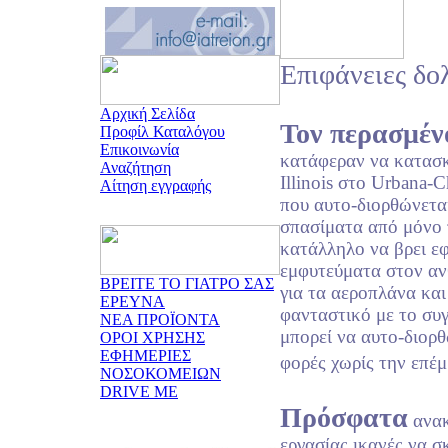
Επιφάνειες δο
Αρχική Σελίδα
Τον περασμέν
Προφίλ Καταλόγου
Επικοινωνία
κατάφεραν να κατασ
Αναζήτηση
Illinois στο Urbana
Αίτηση εγγραφής
που αυτο-διορθώνεται
σπασίματα από μόνο τ
κατάλληλο να βρει ε
εμφυτεύματα στον αν
ΒΡΕΙΤΕ ΤΟ ΓΙΑΤΡΟ ΣΑΣ
για τα αεροπλάνα και
ΕΡΕΥΝΑ
φανταστικό με το συγ
ΝΕΑ ΠΡΟΪΟΝΤΑ
μπορεί να αυτο-διορ
ΟΡΟΙ ΧΡΗΣΗΣ
ΕΦΗΜΕΡΙΕΣ
φορές χωρίς την επέ
ΝΟΣΟΚΟΜΕΙΩΝ
DRIVE ME
Πρόσφατα
ανακ
εργασίας ικανές να 