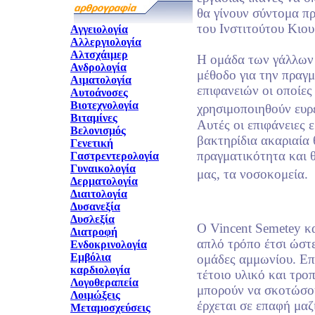
θα γίνουν σύντομα π
του Ινστιτούτου Κιου
Αγγειολογία
Αλλεργιολογία
Αλτσχάιμερ
Η ομάδα των γάλλων 
Ανδρολογία
μέθοδο για την πραγ
Αιματολογία
επιφανειών οι οποίες
Αυτοάνοσες
Βιοτεχνολογία
χρησιμοποιηθούν ευρ
Βιταμίνες
Αυτές οι επιφάνειες 
Βελονισμός
βακτηρίδια ακαριαία 
Γενετική
πραγματικότητα και 
Γαστρεντερολογία
Γυναικολογία
μας, τα νοσοκομεία.
Δερματολογία
Διαιτολογία
Δυσανεξία
Δυσλεξία
Ο Vincent Semetey κ
Διατροφή
απλό τρόπο έτσι ώστ
Ενδοκρινολογία
Εμβόλια
ομάδες αμμωνίου. Επ
καρδιολογία
τέτοιο υλικό και τρο
Λογοθεραπεία
μπορούν να σκοτώσο
Λοιμώξεις
έρχεται σε επαφή μαζί
Μεταμοσχεύσεις