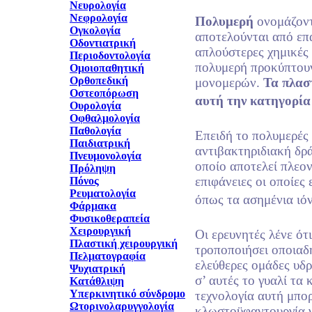
Νευρολογία
Νεφρολογία
Πολυμερή
ονομάζον
Ογκολογία
αποτελούνται από επ
Οδοντιατρική
απλούστερες χημικές
Περιοδοντολογία
πολυμερή προκύπτουν
Ομοιοπαθητική
Ορθοπεδική
μονομερών.
Τα πλασ
Οστεοπόρωση
αυτή την κατηγορία
Ουρολογία
Οφθαλμολογία
Παθολογία
Επειδή το πολυμερές
Παιδιατρική
αντιβακτηριδιακή δρά
Πνευμονολογία
οποίο αποτελεί πλεον
Πρόληψη
επιφάνειες οι οποίες
Πόνος
Ρευματολογία
όπως τα ασημένια ιόν
Φάρμακα
Φυσικοθεραπεία
Χειρουργική
Οι ερευνητές λένε ότ
Πλαστική χειρουργική
τροποποιήσει οποιαδή
Πελματογραφία
ελεύθερες ομάδες υδ
Ψυχιατρική
σ’ αυτές το γυαλί τα
Κατάθλιψη
Υπερκινητικό σύνδρομο
τεχνολογία αυτή μπορ
Ωτορινολαρυγγολογία
κλωστοϋφαντουργία γ