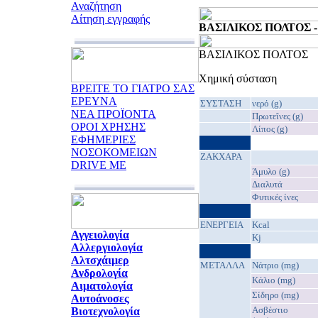
Αναζήτηση
Αίτηση εγγραφής
ΒΑΣΙΛΙΚΟΣ ΠΟΛΤΟΣ - 1
ΒΑΣΙΛΙΚΟΣ ΠΟΛΤΟΣ
Χημική σύσταση
ΒΡΕΙΤΕ ΤΟ ΓΙΑΤΡΟ ΣΑΣ
ΕΡΕΥΝΑ
ΣΥΣΤΑΣΗ
νερό (g)
ΝΕΑ ΠΡΟΪΟΝΤΑ
Πρωτεΐνες (g)
ΟΡΟΙ ΧΡΗΣΗΣ
Λίπος (g)
ΕΦΗΜΕΡΙΕΣ
ΝΟΣΟΚΟΜΕΙΩΝ
ΖΑΚΧΑΡΑ
DRIVE ME
Άμυλο (g)
Διαλυτά
Φυτικές ίνες
EΝΕΡΓΕΙΑ
Kcal
Αγγειολογία
Kj
Αλλεργιολογία
Αλτσχάιμερ
ΜΕΤΑΛΛΑ
Νάτριο (mg)
Ανδρολογία
Κάλιο (mg)
Αιματολογία
Σίδηρο (mg)
Αυτοάνοσες
Ασβέστιο
Βιοτεχνολογία