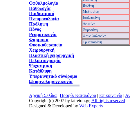
Οφθαλμολογία
Βαλίνη
Παθολογία
Μεθιονίνη
Παιδιατρική
Ισολευκίνη
Πνευμονολογία
Πρόληψη
Λευκίνη
Πόνος
Θυροσίνη
Ρευματολογία
Φαινυλαλανίνη
Φάρμακα
Tρυπτοφάνη
Φυσικοθεραπεία
Χειρουργική
Πλαστική χειρουργική
Πελματογραφία
Ψυχιατρική
Κατάθλιψη
Υπερκινητικό σύνδρομο
Ωτορινολαρυγγολογία
Αρχική Σελίδα
|
Προφίλ Καταλόγου
|
Επικοινωνία
|
Αν
Copyright (c) 2007 by iatreion.gr,
All rights reserved
Designed & Developed by
Web Experts