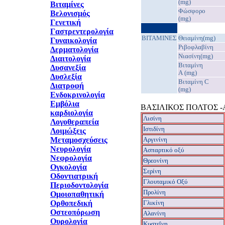
(mg)
Βιταμίνες
Φώσφορο
Βελονισμός
(mg)
Γενετική
Γαστρεντερολογία
ΒΙΤΑΜΙΝΕΣ
Θειαμίνη(mg)
Γυναικολογία
Ριβοφλαβίνη
Δερματολογία
Νιασίνη(mg)
Διαιτολογία
Βιταμίνη
Δυσανεξία
A (mg)
Δυσλεξία
Βιταμίνη C
Διατροφή
(mg)
Ενδοκρινολογία
Εμβόλια
ΒΑΣΙΛΙΚΟΣ ΠΟΛΤΟΣ 
καρδιολογία
Λισίνη
Λογοθεραπεία
Ιστιδίνη
Λοιμώξεις
Μεταμοσχεύσεις
Aργινίνη
Νευρολογία
Ασπαρτικό οξύ
Νεφρολογία
Θρεονίνη
Ογκολογία
Σερίνη
Οδοντιατρική
Γλουταμικό Οξύ
Περιοδοντολογία
Προλίνη
Ομοιοπαθητική
Ορθοπεδική
Γλικίνη
Οστεοπόρωση
Αλανίνη
Ουρολογία
Κυστεΐνη