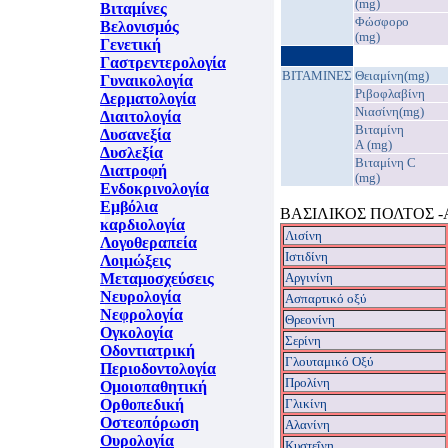
(mg)
Βιταμίνες
Φώσφορο
Βελονισμός
(mg)
Γενετική
Γαστρεντερολογία
ΒΙΤΑΜΙΝΕΣ
Θειαμίνη(mg)
Γυναικολογία
Ριβοφλαβίνη
Δερματολογία
Νιασίνη(mg)
Διαιτολογία
Βιταμίνη
Δυσανεξία
A (mg)
Δυσλεξία
Βιταμίνη C
Διατροφή
(mg)
Ενδοκρινολογία
Εμβόλια
ΒΑΣΙΛΙΚΟΣ ΠΟΛΤΟΣ 
καρδιολογία
Λισίνη
Λογοθεραπεία
Ιστιδίνη
Λοιμώξεις
Μεταμοσχεύσεις
Aργινίνη
Νευρολογία
Ασπαρτικό οξύ
Νεφρολογία
Θρεονίνη
Ογκολογία
Σερίνη
Οδοντιατρική
Γλουταμικό Οξύ
Περιοδοντολογία
Προλίνη
Ομοιοπαθητική
Ορθοπεδική
Γλικίνη
Οστεοπόρωση
Αλανίνη
Ουρολογία
Κυστεΐνη