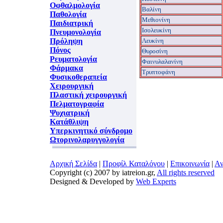
Οφθαλμολογία
Βαλίνη
Παθολογία
Μεθιονίνη
Παιδιατρική
Ισολευκίνη
Πνευμονολογία
Πρόληψη
Λευκίνη
Πόνος
Θυροσίνη
Ρευματολογία
Φαινυλαλανίνη
Φάρμακα
Tρυπτοφάνη
Φυσικοθεραπεία
Χειρουργική
Πλαστική χειρουργική
Πελματογραφία
Ψυχιατρική
Κατάθλιψη
Υπερκινητικό σύνδρομο
Ωτορινολαρυγγολογία
Αρχική Σελίδα
|
Προφίλ Καταλόγου
|
Επικοινωνία
|
Αν
Copyright (c) 2007 by iatreion.gr,
All rights reserved
Designed & Developed by
Web Experts