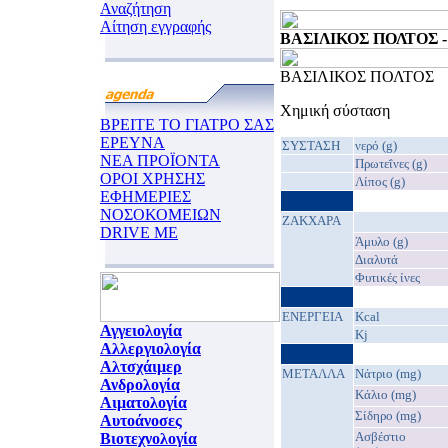
Αναζήτηση
Αίτηση εγγραφής
ΒΑΣΙΛΙΚΟΣ ΠΟΛΤΟΣ - 1
ΒΑΣΙΛΙΚΟΣ ΠΟΛΤΟΣ
Χημική σύσταση
ΒΡΕΙΤΕ ΤΟ ΓΙΑΤΡΟ ΣΑΣ
ΕΡΕΥΝΑ
ΣΥΣΤΑΣΗ
νερό (g)
ΝΕΑ ΠΡΟΪΟΝΤΑ
Πρωτεΐνες (g)
ΟΡΟΙ ΧΡΗΣΗΣ
Λίπος (g)
ΕΦΗΜΕΡΙΕΣ
ΝΟΣΟΚΟΜΕΙΩΝ
ΖΑΚΧΑΡΑ
DRIVE ME
Άμυλο (g)
Διαλυτά
Φυτικές ίνες
EΝΕΡΓΕΙΑ
Kcal
Αγγειολογία
Kj
Αλλεργιολογία
Αλτσχάιμερ
ΜΕΤΑΛΛΑ
Νάτριο (mg)
Ανδρολογία
Κάλιο (mg)
Αιματολογία
Σίδηρο (mg)
Αυτοάνοσες
Ασβέστιο
Βιοτεχνολογία