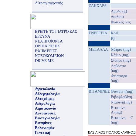
Αίτηση εγγραφής
ΖΑΚΧΑΡΑ
Άμυλο (g)
Διαλυτά
Φυτικές ίνες
ΒΡΕΙΤΕ ΤΟ ΓΙΑΤΡΟ ΣΑΣ
EΝΕΡΓΕΙΑ
Kcal
ΕΡΕΥΝΑ
Kj
ΝΕΑ ΠΡΟΪΟΝΤΑ
ΟΡΟΙ ΧΡΗΣΗΣ
ΜΕΤΑΛΛΑ
Νάτριο (mg)
ΕΦΗΜΕΡΙΕΣ
Κάλιο (mg)
ΝΟΣΟΚΟΜΕΙΩΝ
Σίδηρο (mg)
DRIVE ME
Ασβέστιο
(mg)
Φώσφορο
(mg)
Αγγειολογία
ΒΙΤΑΜΙΝΕΣ
Θειαμίνη(mg)
Αλλεργιολογία
Ριβοφλαβίνη
Αλτσχάιμερ
Νιασίνη(mg)
Ανδρολογία
Βιταμίνη
Αιματολογία
A (mg)
Αυτοάνοσες
Βιταμίνη C
Βιοτεχνολογία
(mg)
Βιταμίνες
Βελονισμός
Γενετική
ΒΑΣΙΛΙΚΟΣ ΠΟΛΤΟΣ -ΑΜΙΝΟΞ