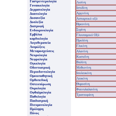
Γαστρεντερολογία
Λισίνη
Γυναικολογία
Ιστιδίνη
Δερματολογία
Aργινίνη
Διαιτολογία
Δυσανεξία
Ασπαρτικό οξύ
Δυσλεξία
Θρεονίνη
Διατροφή
Σερίνη
Ενδοκρινολογία
Εμβόλια
Γλουταμικό Οξύ
καρδιολογία
Προλίνη
Λογοθεραπεία
Γλικίνη
Λοιμώξεις
Μεταμοσχεύσεις
Αλανίνη
Νευρολογία
Κυστεΐνη
Νεφρολογία
Βαλίνη
Ογκολογία
Οδοντιατρική
Μεθιονίνη
Περιοδοντολογία
Ισολευκίνη
Ομοιοπαθητική
Λευκίνη
Ορθοπεδική
Θυροσίνη
Οστεοπόρωση
Ουρολογία
Φαινυλαλανίνη
Οφθαλμολογία
Tρυπτοφάνη
Παθολογία
Παιδιατρική
Πνευμονολογία
Πρόληψη
Πόνος