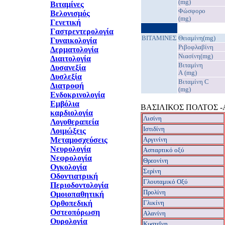
(mg)
Βιταμίνες
Φώσφορο
Βελονισμός
(mg)
Γενετική
Γαστρεντερολογία
ΒΙΤΑΜΙΝΕΣ
Θειαμίνη(mg)
Γυναικολογία
Ριβοφλαβίνη
Δερματολογία
Νιασίνη(mg)
Διαιτολογία
Βιταμίνη
Δυσανεξία
A (mg)
Δυσλεξία
Βιταμίνη C
Διατροφή
(mg)
Ενδοκρινολογία
Εμβόλια
ΒΑΣΙΛΙΚΟΣ ΠΟΛΤΟΣ 
καρδιολογία
Λισίνη
Λογοθεραπεία
Ιστιδίνη
Λοιμώξεις
Μεταμοσχεύσεις
Aργινίνη
Νευρολογία
Ασπαρτικό οξύ
Νεφρολογία
Θρεονίνη
Ογκολογία
Σερίνη
Οδοντιατρική
Γλουταμικό Οξύ
Περιοδοντολογία
Προλίνη
Ομοιοπαθητική
Ορθοπεδική
Γλικίνη
Οστεοπόρωση
Αλανίνη
Ουρολογία
Κυστεΐνη