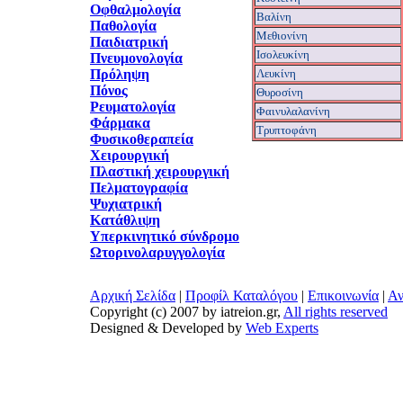
Οφθαλμολογία
Βαλίνη
Παθολογία
Μεθιονίνη
Παιδιατρική
Ισολευκίνη
Πνευμονολογία
Πρόληψη
Λευκίνη
Πόνος
Θυροσίνη
Ρευματολογία
Φαινυλαλανίνη
Φάρμακα
Tρυπτοφάνη
Φυσικοθεραπεία
Χειρουργική
Πλαστική χειρουργική
Πελματογραφία
Ψυχιατρική
Κατάθλιψη
Υπερκινητικό σύνδρομο
Ωτορινολαρυγγολογία
Αρχική Σελίδα
|
Προφίλ Καταλόγου
|
Επικοινωνία
|
Αν
Copyright (c) 2007 by iatreion.gr,
All rights reserved
Designed & Developed by
Web Experts