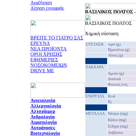
Αναζήτηση
Αίτηση εγγραφής
ΒΑΣΙΛΙΚΟΣ ΠΟΛΤΟΣ - 1
ΒΑΣΙΛΙΚΟΣ ΠΟΛΤΟΣ
Χημική σύσταση
ΒΡΕΙΤΕ ΤΟ ΓΙΑΤΡΟ ΣΑΣ
ΕΡΕΥΝΑ
ΣΥΣΤΑΣΗ
νερό (g)
ΝΕΑ ΠΡΟΪΟΝΤΑ
Πρωτεΐνες (g)
ΟΡΟΙ ΧΡΗΣΗΣ
Λίπος (g)
ΕΦΗΜΕΡΙΕΣ
ΝΟΣΟΚΟΜΕΙΩΝ
ΖΑΚΧΑΡΑ
DRIVE ME
Άμυλο (g)
Διαλυτά
Φυτικές ίνες
EΝΕΡΓΕΙΑ
Kcal
Αγγειολογία
Kj
Αλλεργιολογία
Αλτσχάιμερ
ΜΕΤΑΛΛΑ
Νάτριο (mg)
Ανδρολογία
Κάλιο (mg)
Αιματολογία
Σίδηρο (mg)
Αυτοάνοσες
Ασβέστιο
Βιοτεχνολογία