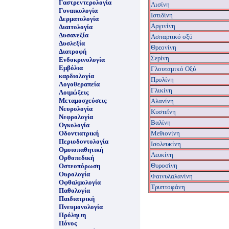
Γαστρεντερολογία
Λισίνη
Γυναικολογία
Ιστιδίνη
Δερματολογία
Aργινίνη
Διαιτολογία
Δυσανεξία
Ασπαρτικό οξύ
Δυσλεξία
Θρεονίνη
Διατροφή
Σερίνη
Ενδοκρινολογία
Εμβόλια
Γλουταμικό Οξύ
καρδιολογία
Προλίνη
Λογοθεραπεία
Γλικίνη
Λοιμώξεις
Μεταμοσχεύσεις
Αλανίνη
Νευρολογία
Κυστεΐνη
Νεφρολογία
Βαλίνη
Ογκολογία
Οδοντιατρική
Μεθιονίνη
Περιοδοντολογία
Ισολευκίνη
Ομοιοπαθητική
Λευκίνη
Ορθοπεδική
Θυροσίνη
Οστεοπόρωση
Ουρολογία
Φαινυλαλανίνη
Οφθαλμολογία
Tρυπτοφάνη
Παθολογία
Παιδιατρική
Πνευμονολογία
Πρόληψη
Πόνος