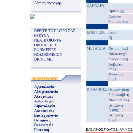
Αίτηση εγγραφής
ΖΑΚΧΑΡΑ
Άμυλο (g)
Διαλυτά
Φυτικές ίνες
ΒΡΕΙΤΕ ΤΟ ΓΙΑΤΡΟ ΣΑΣ
EΝΕΡΓΕΙΑ
Kcal
ΕΡΕΥΝΑ
Kj
ΝΕΑ ΠΡΟΪΟΝΤΑ
ΟΡΟΙ ΧΡΗΣΗΣ
ΜΕΤΑΛΛΑ
Νάτριο (mg)
ΕΦΗΜΕΡΙΕΣ
Κάλιο (mg)
ΝΟΣΟΚΟΜΕΙΩΝ
Σίδηρο (mg)
DRIVE ME
Ασβέστιο
(mg)
Φώσφορο
(mg)
Αγγειολογία
ΒΙΤΑΜΙΝΕΣ
Θειαμίνη(mg)
Αλλεργιολογία
Ριβοφλαβίνη
Αλτσχάιμερ
Νιασίνη(mg)
Ανδρολογία
Βιταμίνη
Αιματολογία
A (mg)
Αυτοάνοσες
Βιταμίνη C
Βιοτεχνολογία
(mg)
Βιταμίνες
Βελονισμός
Γενετική
ΒΑΣΙΛΙΚΟΣ ΠΟΛΤΟΣ -ΑΜΙΝΟΞ