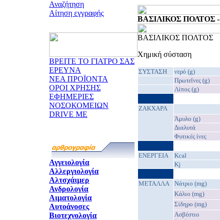
Αναζήτηση
Αίτηση εγγραφής
ΒΑΣΙΛΙΚΟΣ ΠΟΛΤΟΣ - 1
ΒΑΣΙΛΙΚΟΣ ΠΟΛΤΟΣ
Χημική σύσταση
ΒΡΕΙΤΕ ΤΟ ΓΙΑΤΡΟ ΣΑΣ
ΕΡΕΥΝΑ
ΣΥΣΤΑΣΗ
νερό (g)
ΝΕΑ ΠΡΟΪΟΝΤΑ
Πρωτεΐνες (g)
ΟΡΟΙ ΧΡΗΣΗΣ
Λίπος (g)
ΕΦΗΜΕΡΙΕΣ
ΝΟΣΟΚΟΜΕΙΩΝ
ΖΑΚΧΑΡΑ
DRIVE ME
Άμυλο (g)
Διαλυτά
Φυτικές ίνες
EΝΕΡΓΕΙΑ
Kcal
Αγγειολογία
Kj
Αλλεργιολογία
Αλτσχάιμερ
ΜΕΤΑΛΛΑ
Νάτριο (mg)
Ανδρολογία
Κάλιο (mg)
Αιματολογία
Σίδηρο (mg)
Αυτοάνοσες
Ασβέστιο
Βιοτεχνολογία