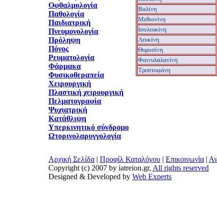
Οφθαλμολογία
Βαλίνη
Παθολογία
Μεθιονίνη
Παιδιατρική
Ισολευκίνη
Πνευμονολογία
Πρόληψη
Λευκίνη
Πόνος
Θυροσίνη
Ρευματολογία
Φαινυλαλανίνη
Φάρμακα
Tρυπτοφάνη
Φυσικοθεραπεία
Χειρουργική
Πλαστική χειρουργική
Πελματογραφία
Ψυχιατρική
Κατάθλιψη
Υπερκινητικό σύνδρομο
Ωτορινολαρυγγολογία
Αρχική Σελίδα
|
Προφίλ Καταλόγου
|
Επικοινωνία
|
Αν
Copyright (c) 2007 by iatreion.gr,
All rights reserved
Designed & Developed by
Web Experts