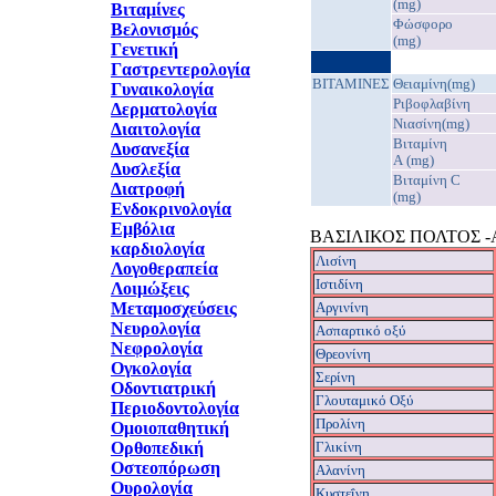
(mg)
Βιταμίνες
Φώσφορο
Βελονισμός
(mg)
Γενετική
Γαστρεντερολογία
ΒΙΤΑΜΙΝΕΣ
Θειαμίνη(mg)
Γυναικολογία
Ριβοφλαβίνη
Δερματολογία
Νιασίνη(mg)
Διαιτολογία
Βιταμίνη
Δυσανεξία
A (mg)
Δυσλεξία
Βιταμίνη C
Διατροφή
(mg)
Ενδοκρινολογία
Εμβόλια
ΒΑΣΙΛΙΚΟΣ ΠΟΛΤΟΣ 
καρδιολογία
Λισίνη
Λογοθεραπεία
Ιστιδίνη
Λοιμώξεις
Μεταμοσχεύσεις
Aργινίνη
Νευρολογία
Ασπαρτικό οξύ
Νεφρολογία
Θρεονίνη
Ογκολογία
Σερίνη
Οδοντιατρική
Γλουταμικό Οξύ
Περιοδοντολογία
Προλίνη
Ομοιοπαθητική
Ορθοπεδική
Γλικίνη
Οστεοπόρωση
Αλανίνη
Ουρολογία
Κυστεΐνη