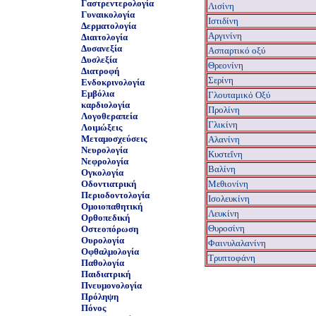
Γαστρεντερολογία
Λισίνη
Γυναικολογία
Ιστιδίνη
Δερματολογία
Aργινίνη
Διαιτολογία
Δυσανεξία
Ασπαρτικό οξύ
Δυσλεξία
Θρεονίνη
Διατροφή
Σερίνη
Ενδοκρινολογία
Εμβόλια
Γλουταμικό Οξύ
καρδιολογία
Προλίνη
Λογοθεραπεία
Γλικίνη
Λοιμώξεις
Μεταμοσχεύσεις
Αλανίνη
Νευρολογία
Κυστεΐνη
Νεφρολογία
Βαλίνη
Ογκολογία
Οδοντιατρική
Μεθιονίνη
Περιοδοντολογία
Ισολευκίνη
Ομοιοπαθητική
Λευκίνη
Ορθοπεδική
Θυροσίνη
Οστεοπόρωση
Ουρολογία
Φαινυλαλανίνη
Οφθαλμολογία
Tρυπτοφάνη
Παθολογία
Παιδιατρική
Πνευμονολογία
Πρόληψη
Πόνος