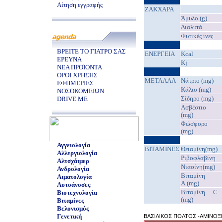
Αίτηση εγγραφής
ΖΑΚΧΑΡΑ
Άμυλο (g)
Διαλυτά
Φυτικές ίνες
ΒΡΕΙΤΕ ΤΟ ΓΙΑΤΡΟ ΣΑΣ
EΝΕΡΓΕΙΑ
Kcal
ΕΡΕΥΝΑ
Kj
ΝΕΑ ΠΡΟΪΟΝΤΑ
ΟΡΟΙ ΧΡΗΣΗΣ
ΜΕΤΑΛΛΑ
Νάτριο (mg)
ΕΦΗΜΕΡΙΕΣ
Κάλιο (mg)
ΝΟΣΟΚΟΜΕΙΩΝ
Σίδηρο (mg)
DRIVE ME
Ασβέστιο
(mg)
Φώσφορο
(mg)
Αγγειολογία
ΒΙΤΑΜΙΝΕΣ
Θειαμίνη(mg)
Αλλεργιολογία
Ριβοφλαβίνη
Αλτσχάιμερ
Νιασίνη(mg)
Ανδρολογία
Βιταμίνη
Αιματολογία
A (mg)
Αυτοάνοσες
Βιταμίνη C
Βιοτεχνολογία
(mg)
Βιταμίνες
Βελονισμός
Γενετική
ΒΑΣΙΛΙΚΟΣ ΠΟΛΤΟΣ -ΑΜΙΝΟΞ