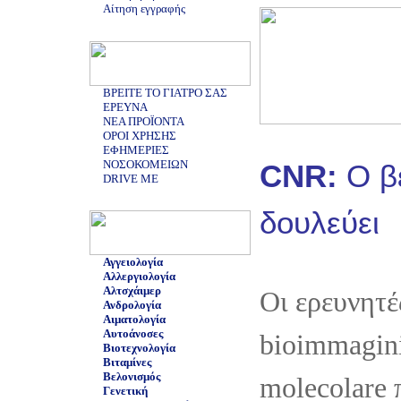
Αίτηση εγγραφής
ΒΡΕΙΤΕ ΤΟ ΓΙΑΤΡΟ ΣΑΣ
ΕΡΕΥΝΑ
ΝΕΑ ΠΡΟΪΟΝΤΑ
ΟΡΟΙ ΧΡΗΣΗΣ
ΕΦΗΜΕΡΙΕΣ
ΝΟΣΟΚΟΜΕΙΩΝ
CNR:
O β
DRIVE ME
δουλεύει
Αγγειολογία
Αλλεργιολογία
Αλτσχάιμερ
Οι ερευνητές
Ανδρολογία
Αιματολογία
Αυτοάνοσες
bioimmagini 
Βιοτεχνολογία
Βιταμίνες
Βελονισμός
molecolare 
Γενετική