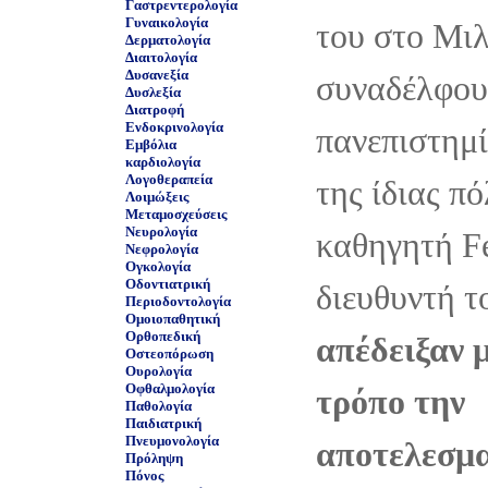
Γαστρεντερολογία
Γυναικολογία
του στο Μιλ
Δερματολογία
Διαιτολογία
Δυσανεξία
συναδέλφου
Δυσλεξία
Διατροφή
Ενδοκρινολογία
πανεπιστημί
Εμβόλια
καρδιολογία
Λογοθεραπεία
της ίδιας π
Λοιμώξεις
Μεταμοσχεύσεις
Νευρολογία
καθηγητή Fe
Νεφρολογία
Ογκολογία
Οδοντιατρική
διευθυντή τ
Περιοδοντολογία
Ομοιοπαθητική
Ορθοπεδική
απέδειξαν 
Οστεοπόρωση
Ουρολογία
Οφθαλμολογία
τρόπο την
Παθολογία
Παιδιατρική
Πνευμονολογία
αποτελεσμα
Πρόληψη
Πόνος