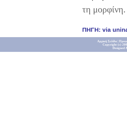
τη μορφίνη.
ΠΗΓΗ: via unin
Αρχική Σελίδα
|
Προφ
Copyright (c) 200
Designed 