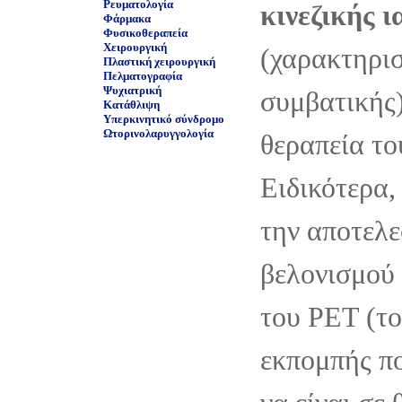
Ρευματολογία
κινεζικής ι
Φάρμακα
Φυσικοθεραπεία
Χειρουργική
(χαρακτηρι
Πλαστική χειρουργική
Πελματογραφία
Ψυχιατρική
συμβατικής
Κατάθλιψη
Υπερκινητικό σύνδρομο
Ωτορινολαρυγγολογία
θεραπεία το
Ειδικότερα,
την αποτελε
βελονισμού
του PET (τ
εκπομπής πο