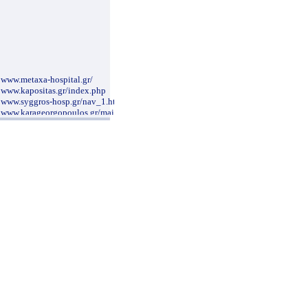
www.metaxa-hospital.gr/
www.kapositas.gr/index.php
www.syggros-hosp.gr/nav_1.htm
www.karageorgopoulos.gr/main.php
www.drkalogirou.gr/
www.dental-blog.gr/
www.pelmatografima.gr
www.hiniadis.com/
www.e-surg.gr/index.htm
www.maxillofacial.gr
www.mediforma.gr
nutritionalcare.blogspot.com/2007/12/blog-
post_4591.html
www.morfoanaplasis.gr
www.pgna.gr/contact.htm
www.clinicalperiodontology.gr
www.evaggelismos-hosp.gr/
www.aglaiakyriakou.gr
www.a-antonopoulos.gr/greek/
www.sismanoglio.gr/
www.gynaecology.com.cy/gr.htm
www.aestheticsurgery.gr