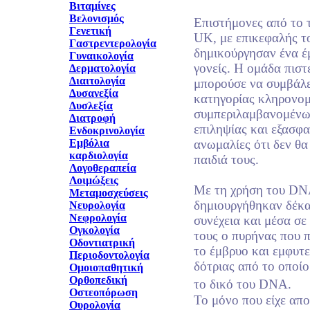
Βιταμίνες
Βελονισμός
Επιστήμονες από το 
Γενετική
UK, με επικεφαλής τ
Γαστρεντερολογία
δημικούργησαν ένα έ
Γυναικολογία
γονείς. Η ομάδα πιστε
Δερματολογία
Διαιτολογία
μπορούσε να συμβάλε
Δυσανεξία
κατηγορίας κληρονομ
Δυσλεξία
συμπεριλαμβανομένω
Διατροφή
επιληψίας και εξασφαλ
Ενδοκρινολογία
Εμβόλια
ανωμαλίες ότι δεν θα
καρδιολογία
παιδιά τους.
Λογοθεραπεία
Λοιμώξεις
Με τη χρήση του DNA
Μεταμοσχεύσεις
δημιουργήθηκαν δέκα
Νευρολογία
Νεφρολογία
συνέχεια και μέσα σε
Ογκολογία
τους ο πυρήνας που 
Οδοντιατρική
το έμβρυο και εμφυτ
Περιοδοντολογία
δότριας από το οποίο
Ομοιοπαθητική
Ορθοπεδική
το δικό του DNA.
Οστεοπόρωση
Το μόνο που είχε απομ
Ουρολογία