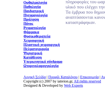
πληροφορίες του ωαρ
Οφθαλμολογία
υλικό που ελέγχει τη
Παθολογία
Παιδιατρική
Τα έμβρυα που δημιο
Πνευμονολογία
αναπτύσσονται κανον
Πρόληψη
καταστράφηκαν.
Πόνος
Ρευματολογία
Φάρμακα
Φυσικοθεραπεία
Χειρουργική
Πλαστική χειρουργική
Πελματογραφία
Ψυχιατρική
Κατάθλιψη
Υπερκινητικό σύνδρομο
Ωτορινολαρυγγολογία
Αρχική Σελίδα
|
Προφίλ Καταλόγου
|
Επικοινωνία
|
Αν
Copyright (c) 2007 by iatreion.gr,
All rights reserved
Designed & Developed by
Web Experts