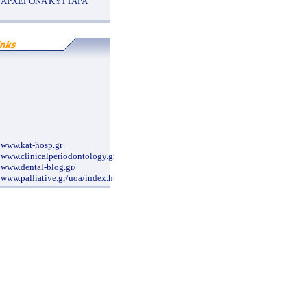
ΑΡΧΕΓΟΝΑ ΚΥΤΤΑΡΑ
www.kat-hosp.gr
www.clinicalperiodontology.gr
www.dental-blog.gr/
www.palliative.gr/uoa/index.html
www.ippokratio.gr/
www.geocities.com/atheodori/
www.pgna.gr/contact.htm
www.syggros-hosp.gr/nav_1.htm
www.a-antonopoulos.gr/greek/
www.ior.it/Sito/intro.html
nutritionalcare.blogspot.com/2007/12/blog-
post_4591.html
www.metaxa-hospital.gr/
www.ophthalmiatreio.gr/
www.alzheimer-hellas.gr
www.e-surg.gr/index.htm