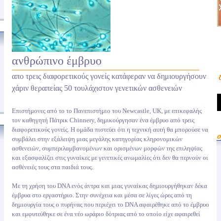
ανθρώπινο έμβρυο
απο τρεις διαφορετικούς γονείς κατάφεραν να δημιουργήσουν
χάριν θεραπείας 50 τουλάχιστον γενετικών ασθενειών
Επιστήμονες από το το Πανεπιστήμιο του Newcastle, UK, με επικεφαλής
τον καθηγητή Πάτρικ Chinnery, δημικούργησαν ένα έμβρυο από τρεις
διαφορετικούς γονείς. Η ομάδα πιστεύει ότι η τεχνική αυτή θα μπορούσε να
συμβάλει στην εξάλειψη μιας μεγάλης κατηγορίας κληρονομικών
ασθενειών, συμπεριλαμβανομένων και ορισμένων μορφών της επιληψίας
και εξασφαλίζει στις γυναίκες με γενετικές ανωμαλίες ότι δεν θα περνούν οι
ασθένειές τους στα παιδιά τους.
Με τη χρήση του DNA ενός άντρα και μιας γυναίκας δημιουργήθηκαν δέκα
έμβρυα στο εργαστήριο. Στην συνέχεια και μέσα σε λίγες ώρες από τη
δημιουργία τους ο πυρήνας που περιέχει το DNA αφαιρέθηκε από το έμβρυο
και εμφυτεύθηκε σε ένα νέο ωράριο δότριας από το οποίο είχε αφαιρεθεί