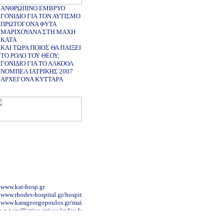
ΑΝΘΡΩΠΙΝΟ ΕΜΒΡΥΟ
ΓΟΝΙΔΙΟ ΓΙΑ ΤΟΝ ΑΥΤΙΣΜΟ
ΠΡΩΤΟΓΟΝΑ ΦΥΤΑ
ΜΑΡΙΧΟΥΑΝΑ ΣΤΗ ΜΑΧΗ
ΚΑΤΑ
ΚΑΙ ΤΩΡΑ ΠΟΙΟΣ ΘΑ ΠΑΙΞΕΙ
ΤΟ ΡΟΛΟ ΤΟΥ ΘΕΟΥ;
ΓΟΝΙΔΙΟ ΓΙΑ ΤΟ ΑΛΚΟΟΛ
ΝΟΜΠΕΛ ΙΑΤΡΙΚΗΣ 2007
ΑΡΧΕΓΟΝΑ ΚΥΤΤΑΡΑ
www.kat-hosp.gr
www.rhodes-hospital.gr/hospital_main.html
www.karageorgopoulos.gr/main.php
www.palliative.gr/uoa/index.html
www.clinicalperiodontology.gr