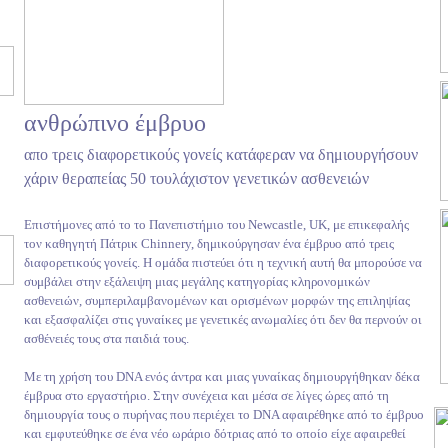
ανθρώπινο έμβρυο
απο τρεις διαφορετικούς γονείς κατάφεραν να δημιουργήσουν
χάριν θεραπείας 50 τουλάχιστον γενετικών ασθενειών
Επιστήμονες από το το Πανεπιστήμιο του Newcastle, UK, με επικεφαλής
τον καθηγητή Πάτρικ Chinnery, δημικούργησαν ένα έμβρυο από τρεις
διαφορετικούς γονείς. Η ομάδα πιστεύει ότι η τεχνική αυτή θα μπορούσε να
συμβάλει στην εξάλειψη μιας μεγάλης κατηγορίας κληρονομικών
ασθενειών, συμπεριλαμβανομένων και ορισμένων μορφών της επιληψίας
και εξασφαλίζει στις γυναίκες με γενετικές ανωμαλίες ότι δεν θα περνούν οι
ασθένειές τους στα παιδιά τους.
Με τη χρήση του DNA ενός άντρα και μιας γυναίκας δημιουργήθηκαν δέκα
έμβρυα στο εργαστήριο. Στην συνέχεια και μέσα σε λίγες ώρες από τη
δημιουργία τους ο πυρήνας που περιέχει το DNA αφαιρέθηκε από το έμβρυο
και εμφυτεύθηκε σε ένα νέο ωράριο δότριας από το οποίο είχε αφαιρεθεί