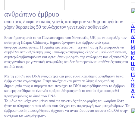
ανθρώπινο έμβρυο
απο τρεις διαφορετικούς γονείς κατάφεραν να δημιουργήσουν
Α
χάριν θεραπείας 50 τουλάχιστον γενετικών ασθενειών
Γ
Α
Επιστήμονες από το το Πανεπιστήμιο του Newcastle, UK, με επικεφαλής τον
Π
καθηγητή Πάτρικ Chinnery, δημικούργησαν ένα έμβρυο από τρεις
Μ
διαφορετικούς γονείς. Η ομάδα πιστεύει ότι η τεχνική αυτή θα μπορούσε να
συμβάλει στην εξάλειψη μιας μεγάλης κατηγορίας κληρονομικών ασθενειών,
Μ
συμπεριλαμβανομένων και ορισμένων μορφών της επιληψίας και εξασφαλίζει
Κ
στις γυναίκες με γενετικές ανωμαλίες ότι δεν θα περνούν οι ασθένειές τους στα
Π
παιδιά τους.
Θ
Γ
Με τη χρήση του DNA ενός άντρα και μιας γυναίκας δημιουργήθηκαν δέκα
Α
έμβρυα στο εργαστήριο. Στην συνέχεια και μέσα σε λίγες ώρες από τη
Ν
δημιουργία τους ο πυρήνας που περιέχει το DNA αφαιρέθηκε από το έμβρυο
2
και εμφυτεύθηκε σε ένα νέο ωράριο δότριας από το οποίο είχε αφαιρεθεί
Α
προηγουμένως το δικό του DNA.
Το μόνο που είχε απομείνει από τις γενετικές πληροφορίες του ωαρίου δότη
ήταν το πληροφοριακό υλικό που ελέγχει την παραγωγή των μιτοχόνδριων. Τα
έμβρυα που δημιουργήθηκαν άρχισαν να αναπτύσσονται κανονικά αλλά στην
συνέχεια καταστράφηκαν.