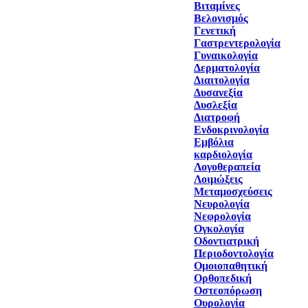
Βιταμίνες
Βελονισμός
Γενετική
Γαστρεντερολογία
Γυναικολογία
Δερματολογία
Διαιτολογία
Δυσανεξία
Δυσλεξία
Διατροφή
Ενδοκρινολογία
Εμβόλια
καρδιολογία
Λογοθεραπεία
Λοιμώξεις
Μεταμοσχεύσεις
Νευρολογία
Νεφρολογία
Ογκολογία
Οδοντιατρική
Περιοδοντολογία
Ομοιοπαθητική
Ορθοπεδική
Οστεοπόρωση
Ουρολογία