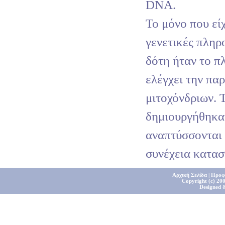
DNA.
Το μόνο που είχ
γενετικές πληρ
δότη ήταν το π
ελέγχει την πα
μιτοχόνδριων. 
δημιουργήθηκα
αναπτύσσονται 
συνέχεια κατα
Αρχική Σελίδα
|
Προφ
Copyright (c) 200
Designed 