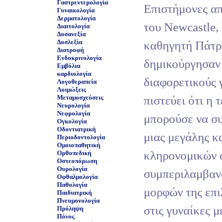
Γαστρεντερολογία
Επιστήμονες απ
Γυναικολογία
Δερματολογία
του Newcastle,
Διαιτολογία
Δυσανεξία
Δυσλεξία
καθηγητή Πάτρι
Διατροφή
Ενδοκρινολογία
δημικούργησαν 
Εμβόλια
καρδιολογία
διαφορετικούς 
Λογοθεραπεία
Λοιμώξεις
πιστεύει ότι η 
Μεταμοσχεύσεις
Νευρολογία
Νεφρολογία
μπορούσε να συ
Ογκολογία
Οδοντιατρική
μιας μεγάλης κ
Περιοδοντολογία
Ομοιοπαθητική
κληρονομικών 
Ορθοπεδική
Οστεοπόρωση
Ουρολογία
συμπεριλαμβαν
Οφθαλμολογία
Παθολογία
μορφών της επι
Παιδιατρική
Πνευμονολογία
στις γυναίκες μ
Πρόληψη
Πόνος