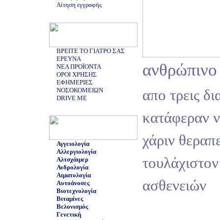
Αίτηση εγγραφής
ΒΡΕΙΤΕ ΤΟ ΓΙΑΤΡΟ ΣΑΣ
ΕΡΕΥΝΑ
ανθρώπινο
ΝΕΑ ΠΡΟΪΟΝΤΑ
ΟΡΟΙ ΧΡΗΣΗΣ
ΕΦΗΜΕΡΙΕΣ
ΝΟΣΟΚΟΜΕΙΩΝ
απο τρεις δι
DRIVE ME
κατάφεραν 
χάριν θεραπ
Αγγειολογία
Αλλεργιολογία
τουλάχιστον
Αλτσχάιμερ
Ανδρολογία
Αιματολογία
ασθενειών
Αυτοάνοσες
Βιοτεχνολογία
Βιταμίνες
Βελονισμός
Γενετική