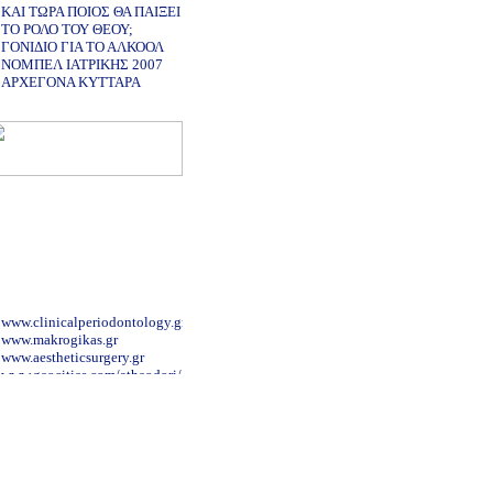
ΚΑΙ ΤΩΡΑ ΠΟΙΟΣ ΘΑ ΠΑΙΞΕΙ
ΤΟ ΡΟΛΟ ΤΟΥ ΘΕΟΥ;
ΓΟΝΙΔΙΟ ΓΙΑ ΤΟ ΑΛΚΟΟΛ
ΝΟΜΠΕΛ ΙΑΤΡΙΚΗΣ 2007
ΑΡΧΕΓΟΝΑ ΚΥΤΤΑΡΑ
www.clinicalperiodontology.gr
www.makrogikas.gr
www.aestheticsurgery.gr
www.geocities.com/atheodori/
www.maxillofacial.gr
www.aglaiakyriakou.gr
www.gynaecology.com.cy/gr.htm
www.alzheimer-hellas.gr
www.patsialas.gr/
www.sismanoglio.gr/