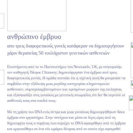
ανθρώπινο έμβρυο
απο τρεις διαφορετικούς γονείς κατάφεραν να δημιουργήσουν
χάριν θεραπείας 50 τουλάχιστον γενετικών ασθενειών
Επιστήμονες από το το Πανεπιστήμιο του Newcastle, UK, με επικεφαλής
τον καθηγητή Πάτρικ Chinnery, δημικούργησαν ένα έμβρυο από τρεις
διαφορετικούς γονείς. Η ομάδα πιστεύει ότι η τεχνική αυτή θα μπορούσε να
συμβάλει στην εξάλειψη μιας μεγάλης κατηγορίας κληρονομικών
ασθενειών, συμπεριλαμβανομένων και ορισμένων μορφών της επιληψίας
και εξασφαλίζει στις γυναίκες με γενετικές ανωμαλίες ότι δεν θα περνούν οι
ασθένειές τους στα παιδιά τους.
Με τη χρήση του DNA ενός άντρα και μιας γυναίκας δημιουργήθηκαν δέκα
έμβρυα στο εργαστήριο. Στην συνέχεια και μέσα σε λίγες ώρες από τη
δημιουργία τους ο πυρήνας που περιέχει το DNA αφαιρέθηκε από το έμβρυο
και εμφυτεύθηκε σε ένα νέο ωράριο δότριας από το οποίο είχε αφαιρεθεί