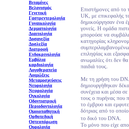
Βιταμίνες
Βελονισμός
Επιστήμονες από το 
Γενετική
UK, με επικεφαλής τ
Γαστρεντερολογία
δημικούργησαν ένα έ
Γυναικολογία
γονείς. Η ομάδα πιστε
Δερματολογία
Διαιτολογία
μπορούσε να συμβάλε
Δυσανεξία
κατηγορίας κληρονομ
Δυσλεξία
συμπεριλαμβανομένω
Διατροφή
επιληψίας και εξασφαλ
Ενδοκρινολογία
Εμβόλια
ανωμαλίες ότι δεν θα
καρδιολογία
παιδιά τους.
Λογοθεραπεία
Λοιμώξεις
Με τη χρήση του DNA
Μεταμοσχεύσεις
δημιουργήθηκαν δέκα
Νευρολογία
Νεφρολογία
συνέχεια και μέσα σε
Ογκολογία
τους ο πυρήνας που 
Οδοντιατρική
το έμβρυο και εμφυτ
Περιοδοντολογία
δότριας από το οποίο
Ομοιοπαθητική
Ορθοπεδική
το δικό του DNA.
Οστεοπόρωση
Το μόνο που είχε απομ
Ουρολογία