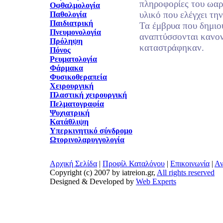
πληροφορίες του ωαρ
Οφθαλμολογία
υλικό που ελέγχει τη
Παθολογία
Παιδιατρική
Τα έμβρυα που δημιο
Πνευμονολογία
αναπτύσσονται κανον
Πρόληψη
καταστράφηκαν.
Πόνος
Ρευματολογία
Φάρμακα
Φυσικοθεραπεία
Χειρουργική
Πλαστική χειρουργική
Πελματογραφία
Ψυχιατρική
Κατάθλιψη
Υπερκινητικό σύνδρομο
Ωτορινολαρυγγολογία
Αρχική Σελίδα
|
Προφίλ Καταλόγου
|
Επικοινωνία
|
Αν
Copyright (c) 2007 by iatreion.gr,
All rights reserved
Designed & Developed by
Web Experts