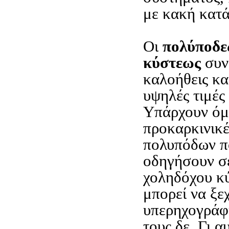
με κακή κατ
Οι
πολύποδε
κύστεως
συν
καλοήθεις κα
υψηλές τιμές
Υπάρχουν όμ
προκαρκινικέ
πολυπόδων π
οδηγήσουν σε
χοληδόχου κ
μπορεί να ξε
υπερηχογράφ
τους δε. Γι α