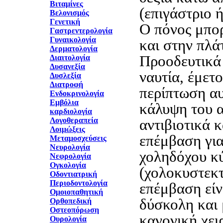
Βιταμίνες
(επιγάστριο ή
Βελονισμός
Γενετική
Ο πόνος μπορ
Γαστρεντερολογία
Γυναικολογία
και στην πλά
Δερματολογία
Προοδευτικά
Διαιτολογία
Δυσανεξία
ναυτία, έμετο
Δυσλεξία
Διατροφή
περίπτωση αυ
Ενδοκρινολογία
Εμβόλια
κάλυψη του 
καρδιολογία
Λογοθεραπεία
αντιβιοτικά 
Λοιμώξεις
επέμβαση για
Μεταμοσχεύσεις
Νευρολογία
χοληδόχου κ
Νεφρολογία
Ογκολογία
(χολοκυστεκτ
Οδοντιατρική
Περιοδοντολογία
επέμβαση είν
Ομοιοπαθητική
δύσκολη και 
Ορθοπεδική
Οστεοπόρωση
κανονική χει
Ουρολογία