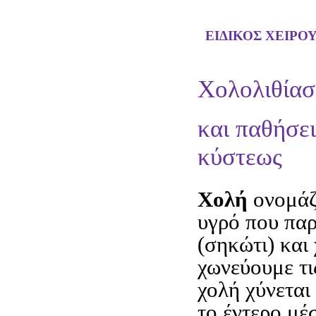
ΕΙΔΙΚΟΣ ΧΕΙΡΟ
Χολολιθία
και παθήσε
κύστεως
Χολή
ονομάζ
υγρό που παρ
(σηκώτι) και 
χωνεύουμε τι
χολή χύνεται
το έντερο μέ