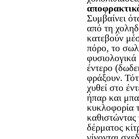
αποφρακτικό
Συμβαίνει ότ
από τη χολη
κατεβούν μέ
πόρο, το σωλ
φυσιολογικά 
έντερο (δωδε
φράξουν. Τότ
χυθεί στο έντ
ήπαρ και μπα
κυκλοφορία τ
καθιστώντας 
δέρματος κίτ
γίνονται σχε