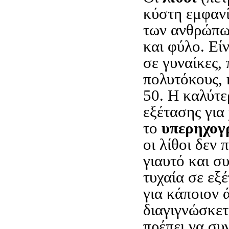
κύστη εμφαν
των ανθρώπων
και φύλο. Εί
σε γυναίκες,
πολυτόκους, 
50. Η καλύτε
εξέτασης για
το
υπερηχογ
οι λίθοι δεν
γιαυτό και σ
τυχαία σε εξ
για κάποιον 
διαγιγνώσκετ
πρέπει να συ