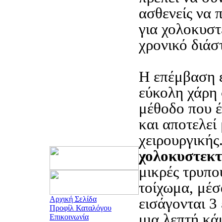
ασθενείς να
για χολοκυστ
χρονικό διάσ
Η επέμβαση 
εύκολη χάρη
μέθοδο που έ
και αποτελεί
χειρουργικής
χολοκυστεκ
μικρές τρυπο
τοίχωμα, μέσ
Αρχική Σελίδα
εισάγονται 3 
Προφίλ Καταλόγου
μια λεπτή κά
Επικοινωνία