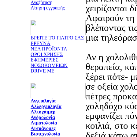
Αναζήτηση
χειρίζονται δ
Αίτηση εγγραφής
Αφαιρούν τη
βλέποντας τις
μια τηλεόρασ
ΒΡΕΙΤΕ ΤΟ ΓΙΑΤΡΟ ΣΑΣ
ΕΡΕΥΝΑ
ΝΕΑ ΠΡΟΪΟΝΤΑ
ΟΡΟΙ ΧΡΗΣΗΣ
Αν η χολολιθ
ΕΦΗΜΕΡΙΕΣ
θεραπεία, κά
ΝΟΣΟΚΟΜΕΙΩΝ
DRIVE ME
ξέρει πότε- 
σε οξεία χολο
πέτρες προκ
Αγγειολογία
χοληδόχο κύσ
Αλλεργιολογία
Αλτσχάιμερ
εμφανίζει πό
Ανδρολογία
Αιματολογία
κοιλιά, στο κ
Αυτοάνοσες
δεξιά κάτω α
Βιοτεχνολογία