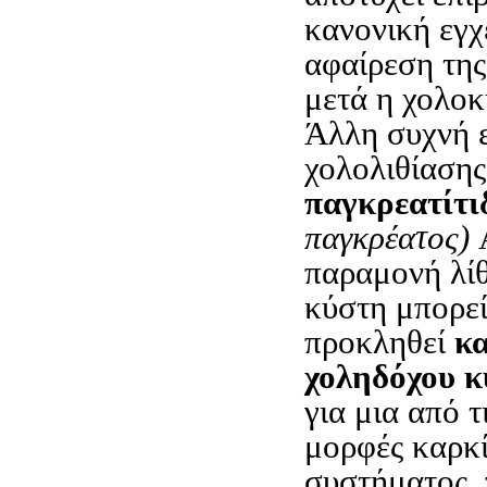
κανονική εγχ
αφαίρεση της
μετά η χολοκ
Άλλη συχνή 
χολολιθίασης
παγκρεατίτι
παγκρέατος)
παραμονή λί
κύστη μπορεί
προκληθεί
κα
χοληδόχου 
για μια από τ
μορφές καρκί
συστήματος, 