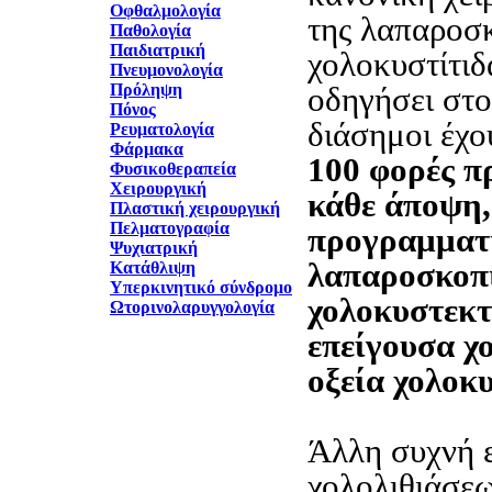
Οφθαλμολογία
της λαπαροσ
Παθολογία
Παιδιατρική
χολοκυστίτιδ
Πνευμονολογία
Πρόληψη
οδηγήσει στο
Πόνος
διάσημοι έχου
Ρευματολογία
Φάρμακα
100 φορές π
Φυσικοθεραπεία
Χειρουργική
κάθε άποψη,
Πλαστική χειρουργική
Πελματογραφία
προγραμματ
Ψυχιατρική
λαπαροσκοπ
Κατάθλιψη
Υπερκινητικό σύνδρομο
χολοκυστεκτ
Ωτορινολαρυγγολογία
επείγουσα χ
οξεία χολοκυ
Άλλη συχνή 
χολολιθιάσεω