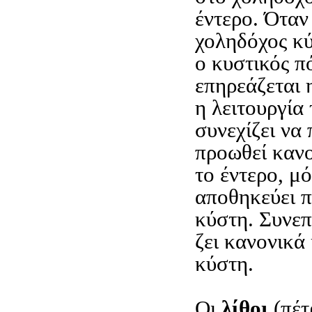
έντερο. Όταν
χοληδόχος κύ
ο κυστικός πό
επηρεάζεται 
η λειτουργία
συνεχίζει να 
προωθεί κανο
το έντερο, μ
αποθηκεύει π
κύστη. Συνεπ
ζει κανονικά
κύστη.
Οι
λίθοι
(πέτ