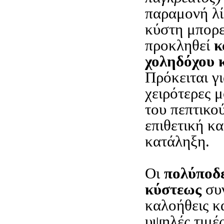
παραμονή λί
κύστη μπορε
προκληθεί
κ
χοληδόχου 
Πρόκειται γι
χειρότερες 
του πεπτικο
επιθετική κα
κατάληξη.
Οι
πολύποδε
κύστεως
συν
καλοήθεις κ
υψηλές τιμέ