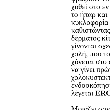
χυθεί στο έν
το ήπαρ και 
κυκλοφορία 
καθιστώντας
δέρματος κί
γίνονται σχε
χολή, που το
χύνεται στο 
να γίνει πρώ
χολοκυστεκτ
ενδοσκόπηση
λέγεται
ER
Μοιάζει σα