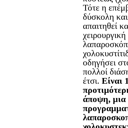
Τότε η επέμ
δύσκολη και
απαιτηθεί κ
χειρουργική 
λαπαροσκόπ
χολοκυστίτι
οδηγήσει στ
πολλοί διάσ
έτσι.
Είναι 
προτιμότερ
άποψη, μια
προγραμμα
λαπαροσκο
χολοκυστεκ