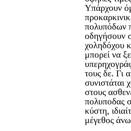
Υπάρχουν ό
προκαρκινικ
πολυπόδων π
οδηγήσουν σ
χοληδόχου 
μπορεί να ξ
υπερηχογράφ
τους δε. Γι 
συνιστάται 
στους ασθεν
πολυποδας 
κύστη, ιδιαί
μέγεθος άνω