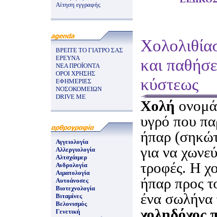
Αίτηση εγγραφής
Χολολιθία
ΒΡΕΙΤΕ ΤΟ ΓΙΑΤΡΟ ΣΑΣ
ΕΡΕΥΝΑ
και παθήσε
ΝΕΑ ΠΡΟΪΟΝΤΑ
ΟΡΟΙ ΧΡΗΣΗΣ
κύστεως
ΕΦΗΜΕΡΙΕΣ
ΝΟΣΟΚΟΜΕΙΩΝ
DRIVE ME
Χολή
ονομάζ
υγρό που πα
ήπαρ (σηκώτ
Αγγειολογία
για να χωνεύ
Αλλεργιολογία
Αλτσχάιμερ
τροφές. Η χ
Ανδρολογία
Αιματολογία
ήπαρ προς τ
Αυτοάνοσες
Βιοτεχνολογία
ένα σωλήνα 
Βιταμίνες
Βελονισμός
χοληδόχος 
Γενετική