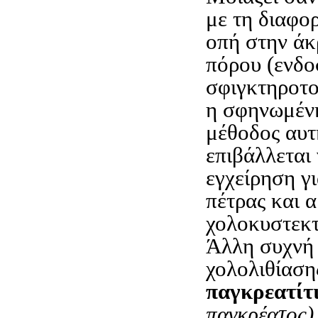
με τη διαφορ
οπή στην άκ
πόρου (ενδο
σφιγκτηροτο
η σφηνωμένη
μέθοδος αυτ
επιβάλλεται 
εγχείρηση γ
πέτρας και 
χολοκυστεκ
Άλλη συχνή 
χολολιθίαση
παγκρεατίτ
παγκρέατος