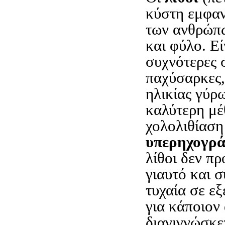
κύστη εμφαν
των ανθρώπω
και φύλο. Ε
συχνότερες 
παχύσαρκες,
ηλικίας γύρ
καλύτερη μέ
χολολιθίαση 
υπερηχογρ
λίθοι δεν π
γιαυτό και 
τυχαία σε εξ
για κάποιον
διαγιγνώσκε