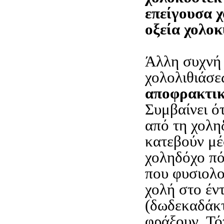
επείγουσα 
οξεία χολοκ
Άλλη συχνή 
χολολιθιάσεω
αποφρακτικ
Συμβαίνει ό
από τη χολη
κατεβούν μέ
χοληδόχο πό
που φυσιολο
χολή στο έν
(δωδεκαδάκτ
φράξουν. Τότ