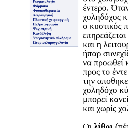
Ρευματολογία
έντερο. Όταν
Φάρμακα
Φυσικοθεραπεία
χοληδόχος κ
Χειρουργική
Πλαστική χειρουργική
ο κυστικός π
Πελματογραφία
Ψυχιατρική
επηρεάζεται
Κατάθλιψη
Υπερκινητικό σύνδρομο
και η λειτου
Ωτορινολαρυγγολογία
ήπαρ συνεχίζ
να προωθεί 
προς το έντ
την αποθηκε
χοληδόχο κύ
μπορεί κανεί
και χωρίς χ
Οι
λίθοι
(πέ