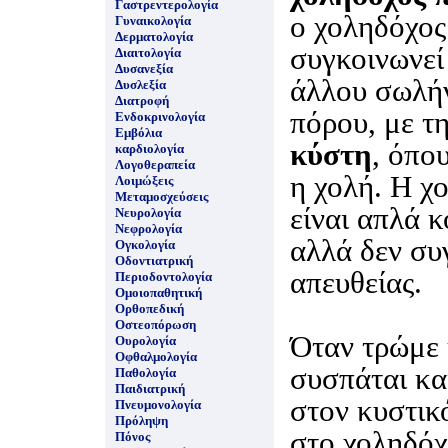
Γαστρεντερολογία
ο χοληδόχος
Γυναικολογία
Δερματολογία
συγκοινωνεί
Διαιτολογία
Δυσανεξία
άλλου σωλήν
Δυσλεξία
Διατροφή
πόρου, με τ
Ενδοκρινολογία
Εμβόλια
κύστη
, όπο
καρδιολογία
Λογοθεραπεία
η χολή. Η χ
Λοιμώξεις
Μεταμοσχεύσεις
είναι απλά 
Νευρολογία
Νεφρολογία
αλλά δεν συ
Ογκολογία
Οδοντιατρική
απευθείας.
Περιοδοντολογία
Ομοιοπαθητική
Ορθοπεδική
Οστεοπόρωση
Όταν τρώμε 
Ουρολογία
Οφθαλμολογία
συσπάται και
Παθολογία
Παιδιατρική
στον κυστικ
Πνευμονολογία
Πρόληψη
στο χοληδόχ
Πόνος