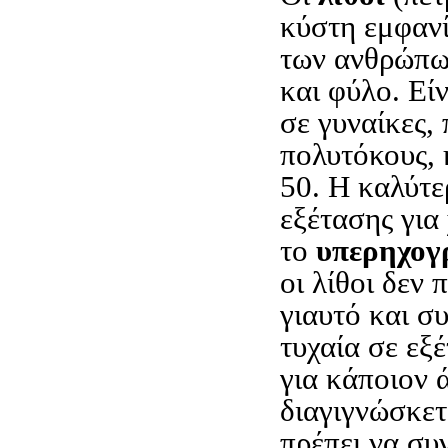
κύστη εμφαν
των ανθρώπων
και φύλο. Εί
σε γυναίκες,
πολυτόκους, 
50. Η καλύτε
εξέτασης για
το
υπερηχογ
οι λίθοι δεν
γιαυτό και σ
τυχαία σε εξ
για κάποιον 
διαγιγνώσκετ
πρέπει να συ