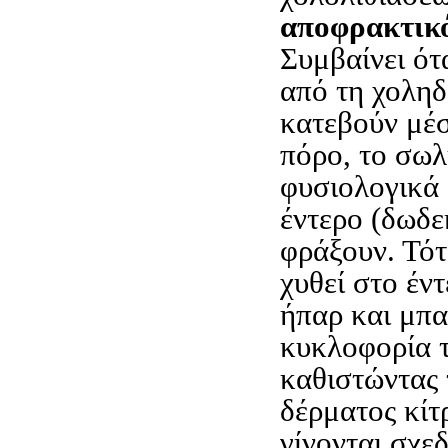
αποφρακτικό
Συμβαίνει ότ
από τη χολη
κατεβούν μέ
πόρο, το σωλ
φυσιολογικά 
έντερο (δωδε
φράξουν. Τότ
χυθεί στο έντ
ήπαρ και μπα
κυκλοφορία τ
καθιστώντας 
δέρματος κίτ
γίνονται σχε