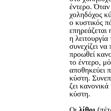
έντερο. Όταν
χοληδόχος κύ
ο κυστικός πό
επηρεάζεται 
η λειτουργία
συνεχίζει να 
προωθεί κανο
το έντερο, μ
αποθηκεύει π
κύστη. Συνεπ
ζει κανονικά
κύστη.
Οι
λίθοι
(πέτ