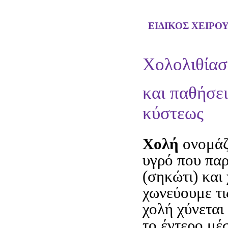
ΕΙΔΙΚΟΣ ΧΕΙΡΟ
Χολολιθία
και παθήσε
κύστεως
Χολή
ονομάζ
υγρό που παρ
(σηκώτι) και 
χωνεύουμε τι
χολή χύνεται
το έντερο μέ