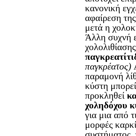
κανονική εγχ
αφαίρεση της
μετά η χολοκ
Άλλη συχνή 
χολολιθίασης
παγκρεατίτι
παγκρέατος)
παραμονή λί
κύστη μπορεί
προκληθεί
κα
χοληδόχου 
για μια από τ
μορφές καρκί
συστήματος, 