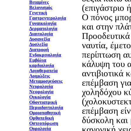
Βιταμίνες
(επιγάστριο ή
Βελονισμός
Γενετική
Ο πόνος μπορ
Γαστρεντερολογία
Γυναικολογία
και στην πλά
Δερματολογία
Προοδευτικά
Διαιτολογία
Δυσανεξία
ναυτία, έμετο
Δυσλεξία
Διατροφή
περίπτωση αυ
Ενδοκρινολογία
Εμβόλια
κάλυψη του 
καρδιολογία
Λογοθεραπεία
αντιβιοτικά 
Λοιμώξεις
επέμβαση για
Μεταμοσχεύσεις
Νευρολογία
χοληδόχου κ
Νεφρολογία
Ογκολογία
(χολοκυστεκτ
Οδοντιατρική
Περιοδοντολογία
επέμβαση είν
Ομοιοπαθητική
δύσκολη και 
Ορθοπεδική
Οστεοπόρωση
κανονική χει
Ουρολογία