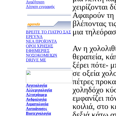
Αναζήτηση
χειρίζονται δ
Αίτηση εγγραφής
Αφαιρούν τη
βλέποντας τις
μια τηλεόρασ
ΒΡΕΙΤΕ ΤΟ ΓΙΑΤΡΟ ΣΑΣ
ΕΡΕΥΝΑ
ΝΕΑ ΠΡΟΪΟΝΤΑ
ΟΡΟΙ ΧΡΗΣΗΣ
Αν η χολολιθ
ΕΦΗΜΕΡΙΕΣ
θεραπεία, κά
ΝΟΣΟΚΟΜΕΙΩΝ
DRIVE ME
ξέρει πότε- 
σε οξεία χολο
πέτρες προκ
Αγγειολογία
χοληδόχο κύσ
Αλλεργιολογία
Αλτσχάιμερ
εμφανίζει πό
Ανδρολογία
Αιματολογία
κοιλιά, στο κ
Αυτοάνοσες
δεξιά κάτω α
Βιοτεχνολογία