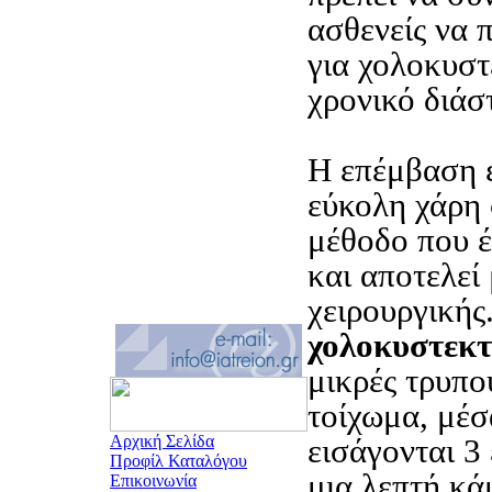
ασθενείς να
για χολοκυστ
χρονικό διάσ
Η επέμβαση 
εύκολη χάρη
μέθοδο που έ
και αποτελεί
χειρουργικής
χολοκυστεκ
μικρές τρυπο
τοίχωμα, μέσ
Αρχική Σελίδα
εισάγονται 3 
Προφίλ Καταλόγου
μια λεπτή κά
Επικοινωνία