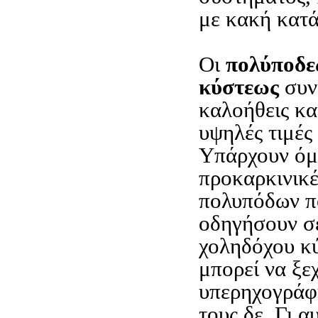
με κακή κατ
Οι
πολύποδε
κύστεως
συν
καλοήθεις κα
υψηλές τιμές
Υπάρχουν όμ
προκαρκινικέ
πολυπόδων π
οδηγήσουν σε
χοληδόχου κ
μπορεί να ξε
υπερηχογράφ
τους δε. Γι α