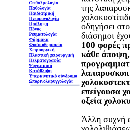
Οφθαλμολογία
της λαπαροσ
Παθολογία
Παιδιατρική
χολοκυστίτιδ
Πνευμονολογία
Πρόληψη
οδηγήσει στο
Πόνος
διάσημοι έχου
Ρευματολογία
Φάρμακα
100 φορές π
Φυσικοθεραπεία
Χειρουργική
κάθε άποψη,
Πλαστική χειρουργική
Πελματογραφία
προγραμματ
Ψυχιατρική
λαπαροσκοπ
Κατάθλιψη
Υπερκινητικό σύνδρομο
χολοκυστεκτ
Ωτορινολαρυγγολογία
επείγουσα χ
οξεία χολοκυ
Άλλη συχνή 
χολολιθιάσεω