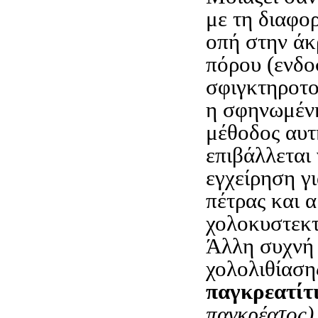
με τη διαφορ
οπή στην άκ
πόρου (ενδο
σφιγκτηροτο
η σφηνωμένη
μέθοδος αυτ
επιβάλλεται 
εγχείρηση γ
πέτρας και 
χολοκυστεκ
Άλλη συχνή 
χολολιθίαση
παγκρεατίτ
παγκρέατος