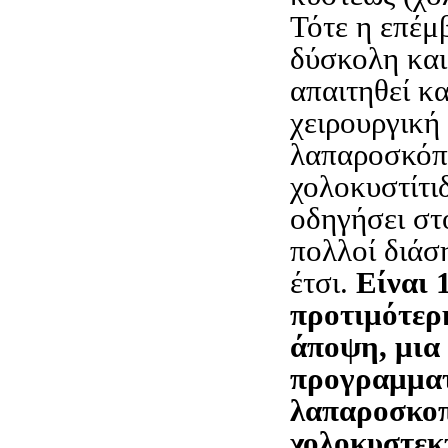
Τότε η επέμ
δύσκολη και
απαιτηθεί κ
χειρουργική 
λαπαροσκόπ
χολοκυστίτι
οδηγήσει στ
πολλοί διάσ
έτσι.
Είναι 
προτιμότερ
άποψη, μια
προγραμμα
λαπαροσκο
χολοκυστεκ