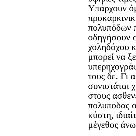
Υπάρχουν ό
προκαρκινικ
πολυπόδων π
οδηγήσουν σ
χοληδόχου 
μπορεί να ξ
υπερηχογράφ
τους δε. Γι 
συνιστάται 
στους ασθεν
πολυποδας 
κύστη, ιδιαί
μέγεθος άνω