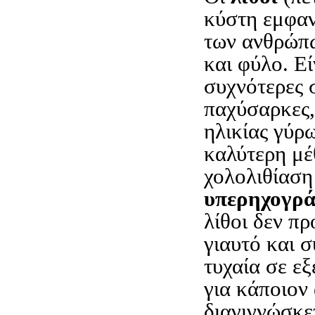
κύστη εμφαν
των ανθρώπω
και φύλο. Ε
συχνότερες 
παχύσαρκες,
ηλικίας γύρ
καλύτερη μέ
χολολιθίαση 
υπερηχογρ
λίθοι δεν π
γιαυτό και 
τυχαία σε εξ
για κάποιον
διαγιγνώσκε