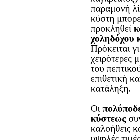
παραμονή λί
κύστη μπορε
προκληθεί
κ
χοληδόχου 
Πρόκειται γι
χειρότερες 
του πεπτικο
επιθετική κα
κατάληξη.
Οι
πολύποδε
κύστεως
συν
καλοήθεις κ
υψηλές τιμέ