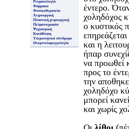
Ρευματολογία
έντερο. Όταν
Φάρμακα
Φυσικοθεραπεία
χοληδόχος κ
Χειρουργική
Πλαστική χειρουργική
ο κυστικός π
Πελματογραφία
Ψυχιατρική
επηρεάζεται
Κατάθλιψη
Υπερκινητικό σύνδρομο
και η λειτου
Ωτορινολαρυγγολογία
ήπαρ συνεχίζ
να προωθεί 
προς το έντ
την αποθηκε
χοληδόχο κύ
μπορεί κανεί
και χωρίς χ
Οι
λίθοι
(πέ