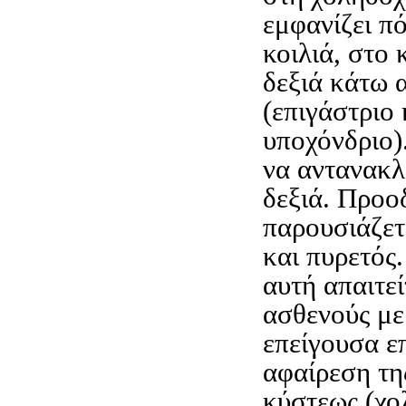
εμφανίζει π
κοιλιά, στο 
δεξιά κάτω 
(επιγάστριο 
υποχόνδριο)
να αντανακλ
δεξιά. Προο
παρουσιάζετ
και πυρετός
αυτή απαιτε
ασθενούς με 
επείγουσα ε
αφαίρεση τη
κύστεως (χο