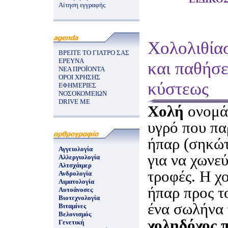
Αίτηση εγγραφής
Χολολιθία
ΒΡΕΙΤΕ ΤΟ ΓΙΑΤΡΟ ΣΑΣ
ΕΡΕΥΝΑ
και παθήσε
ΝΕΑ ΠΡΟΪΟΝΤΑ
ΟΡΟΙ ΧΡΗΣΗΣ
κύστεως
ΕΦΗΜΕΡΙΕΣ
ΝΟΣΟΚΟΜΕΙΩΝ
DRIVE ME
Χολή
ονομάζ
υγρό που πα
ήπαρ (σηκώτ
Αγγειολογία
για να χωνεύ
Αλλεργιολογία
Αλτσχάιμερ
τροφές. Η χ
Ανδρολογία
Αιματολογία
ήπαρ προς τ
Αυτοάνοσες
Βιοτεχνολογία
ένα σωλήνα 
Βιταμίνες
Βελονισμός
χοληδόχος 
Γενετική