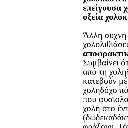
επείγουσα 
οξεία χολοκ
Άλλη συχνή 
χολολιθιάσεω
αποφρακτικ
Συμβαίνει ό
από τη χολη
κατεβούν μέ
χοληδόχο πό
που φυσιολο
χολή στο έν
(δωδεκαδάκτ
φράξουν. Τότ