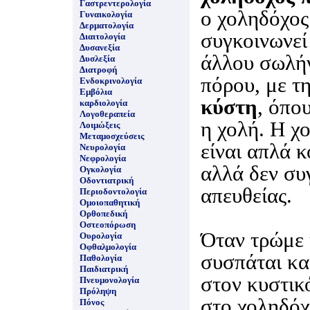
Γαστρεντερολογία
ο χοληδόχος
Γυναικολογία
Δερματολογία
συγκοινωνεί
Διαιτολογία
Δυσανεξία
άλλου σωλήν
Δυσλεξία
Διατροφή
πόρου, με τ
Ενδοκρινολογία
Εμβόλια
κύστη
, όπο
καρδιολογία
Λογοθεραπεία
η χολή. Η χ
Λοιμώξεις
Μεταμοσχεύσεις
είναι απλά 
Νευρολογία
Νεφρολογία
αλλά δεν συ
Ογκολογία
Οδοντιατρική
απευθείας.
Περιοδοντολογία
Ομοιοπαθητική
Ορθοπεδική
Οστεοπόρωση
Όταν τρώμε 
Ουρολογία
Οφθαλμολογία
συσπάται και
Παθολογία
Παιδιατρική
στον κυστικ
Πνευμονολογία
Πρόληψη
στο χοληδόχ
Πόνος