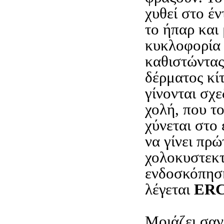
χυθεί στο έν
το ήπαρ και 
κυκλοφορία 
καθιστώντας
δέρματος κί
γίνονται σχε
χολή, που το
χύνεται στο 
να γίνει πρώ
χολοκυστεκτ
ενδοσκόπηση
λέγεται
ER
Μοιάζει σα