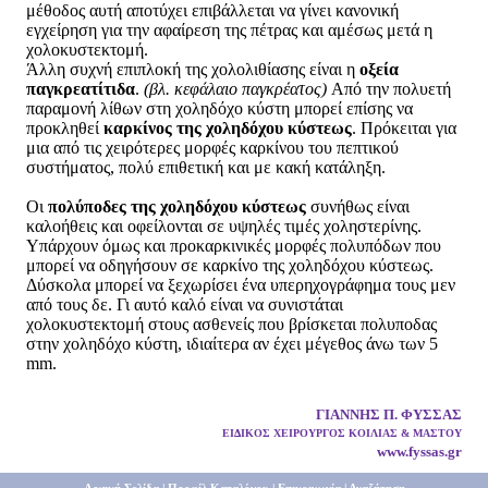
μέθοδος αυτή αποτύχει επιβάλλεται να γίνει κανονική
εγχείρηση για την αφαίρεση της πέτρας και αμέσως μετά η
χολοκυστεκτομή.
Άλλη συχνή επιπλοκή της χολολιθίασης είναι η
οξεία
παγκρεατίτιδα
.
(βλ. κεφάλαιο παγκρέατος)
Από την πολυετή
παραμονή λίθων στη χοληδόχο κύστη μπορεί επίσης να
προκληθεί
καρκίνος της χοληδόχου κύστεως
. Πρόκειται για
μια από τις χειρότερες μορφές καρκίνου του πεπτικού
συστήματος, πολύ επιθετική και με κακή κατάληξη.
Οι
πολύποδες της χοληδόχου κύστεως
συνήθως είναι
καλοήθεις και οφείλονται σε υψηλές τιμές χοληστερίνης.
Υπάρχουν όμως και προκαρκινικές μορφές πολυπόδων που
μπορεί να οδηγήσουν σε καρκίνο της χοληδόχου κύστεως.
Δύσκολα μπορεί να ξεχωρίσει ένα υπερηχογράφημα τους μεν
από τους δε. Γι αυτό καλό είναι να συνιστάται
χολοκυστεκτομή στους ασθενείς που βρίσκεται πολυποδας
στην χοληδόχο κύστη, ιδιαίτερα αν έχει μέγεθος άνω των 5
mm.
ΓΙΑΝΝΗΣ Π. ΦΥΣΣΑΣ
ΕΙΔΙΚΟΣ ΧΕΙΡΟΥΡΓΟΣ ΚΟΙΛΙΑΣ & ΜΑΣΤΟΥ
www.fyssas.gr