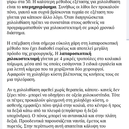
γύρω στα 50. Η καλύτερη μέθοδος εξέτασης για χολολιθίαση
είναι το
υπερηχογράφημα
. Συνήθως οι λίθοι δεν προκαλούν
πόνο, γιαυτό και συχνά βρίσκονται τυχαία σε εξέταση που
γίνεται για κάποιον άλλο λόγο. Όταν διαγιγνώσκεται
χολολιθίαση πρέπει να συνιστάται στους ασθενείς να
προγραμματισθούν για χολοκυστεκτομή σε μικρό χρονικό
διάστημα.
Η επέμβαση είναι σήμερα εύκολη χάρη στη λαπαροσκοπική
μέθοδο που έχει διαδοθεί ευρέως και αποτελεί μεγάλη
πρόοδο της χειρουργικής. Η
λαπαροσκοπική
χολοκυστεκτομή
γίνεται με 4 μικρές τρυπούλες στο κοιλιακό
τοίχωμα, μέσα από τις οποίες εισάγονται 3 ειδικά εργαλεία και
μια λεπτή κάμερα που τα χειρίζονται δύο χειρουργοί.
Αφαιρούν τη χοληδόχο κύστη βλέποντας τις κινήσεις τους σε
μια τηλεόραση.
Αν η χολολιθίαση αφεθεί χωρίς θεραπεία, κάποτε- κανείς δεν
ξέρει πότε- μπορεί να οδηγήσει σε οξεία χολοκυστίτιδα. Τότε
οι πέτρες προκαλούν φλεγμονή στη χοληδόχο κύστη, ο
ασθενής εμφανίζει πόνο ψηλά στην κοιλιά, στο κέντρο ή προς
τα δεξιά κάτω από τα πλευρά (επιγάστριο ή δεξιό
υποχόνδριο). Ο πόνος μπορεί να αντανακλά και στην πλάτη
δεξιά. Προοδευτικά παρουσιάζεται ναυτία, έμετος και
πυρετός. Στην περίπτωση αυτή απαιτείται κάλυψη του