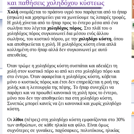
και παθήσεις χοληδόχου κύστεως
Χολή
ονομάζεται το πράσινο υγρό που παράγεται από το ήπαρ
(σηκώτι) και χρησιμεύει για να χωνεύουμε τις λιπαρές τροφές.
Η χολή χύνεται από το ήπαρ προς το έντερο μέσα από ένα
σωλήνα που λέγεται
χοληδόχος πόρος
. Στο πλάϊ του ο
χοληδόχος πόρος συγκοινωνεί δια μέσου ενός άλλου
σωλήνος, του κυστικύ πόρου, με την
χοληδόχο κύστη
, όπου
και αποθηκεύεται η χολή. Η χοληδόχος κύστη είναι απλά
κολλημένη στο ήπαρ αλλά δεν συγκοινωνεί με αυτό
απευθείας.
Όταν τρώμε η χοληδόχος κύστη συσπάται και αδειάζει τη
χολή στον κυστικό πόρο κι από κει στο χοληδόχο πόρο και
στο έντερο. Όταν αφαιρείται η χοληδόχος κύστη, κόβεται
μόνο ο κυστικός πόρος και έτσι δεν επηρεάζεται η ροή της
χολής και η λειτουργία της πέψης. Το ήπαρ συνεχίζει να
παράγει και να προωθεί κανονικά τη χολή προς το έντερο,
μόνο που δεν την αποθηκεύει πια στη χοληδόχο κύστη.
Συνεπώς μπορεί κανείς να ζει κανονικά και χωρίς χοληδόχο
κύστη.
Οι
λίθοι
(πέτρες) στη χοληδόχο κύστη εμφανίζονται στο 30%
των ανθρώπων, σε κάθε ηλικία και φύλο. Είναι όμως
συχνότερες σε γυναίκες, παχύσαρκες, πολυτόκους, ηλικίας