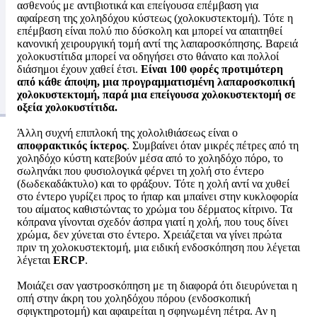
ασθενούς με αντιβιοτικά και επείγουσα επέμβαση για
αφαίρεση της χοληδόχου κύστεως (χολοκυστεκτομή). Τότε η
επέμβαση είναι πολύ πιο δύσκολη και μπορεί να απαιτηθεί
κανονική χειρουργική τομή αντί της λαπαροσκόπησης. Βαρειά
χολοκυστίτιδα μπορεί να οδηγήσει στο θάνατο και πολλοί
διάσημοι έχουν χαθεί έτσι.
Είναι 100 φορές προτιμότερη
από κάθε άποψη, μια προγραμματισμένη λαπαροσκοπική
χολοκυστεκτομή, παρά μια επείγουσα χολοκυστεκτομή σε
οξεία χολοκυστίτιδα.
Άλλη συχνή επιπλοκή της χολολιθιάσεως είναι ο
αποφρακτικός ίκτερος
. Συμβαίνει όταν μικρές πέτρες από τη
χοληδόχο κύστη κατεβούν μέσα από το χοληδόχο πόρο, το
σωληνάκι που φυσιολογικά φέρνει τη χολή στο έντερο
(δωδεκαδάκτυλο) και το φράξουν. Τότε η χολή αντί να χυθεί
στο έντερο γυρίζει προς το ήπαρ και μπαίνει στην κυκλοφορία
του αίματος καθιστώντας το χρώμα του δέρματος κίτρινο. Τα
κόπρανα γίνονται σχεδόν άσπρα γιατί η χολή, που τους δίνει
χρώμα, δεν χύνεται στο έντερο. Χρειάζεται να γίνει πρώτα
πριν τη χολοκυστεκτομή, μια ειδική ενδοσκόπηση που λέγεται
λέγεται
ERCP
.
Μοιάζει σαν γαστροσκόπηση με τη διαφορά ότι διευρύνεται η
οπή στην άκρη του χοληδόχου πόρου (ενδοσκοπική
σφιγκτηροτομή) και αφαιρείται η σφηνωμένη πέτρα. Αν η