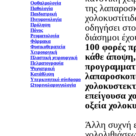
Οφθαλμολογία
της λαπαροσ
Παθολογία
Παιδιατρική
χολοκυστίτιδ
Πνευμονολογία
Πρόληψη
οδηγήσει στο
Πόνος
διάσημοι έχου
Ρευματολογία
Φάρμακα
100 φορές π
Φυσικοθεραπεία
Χειρουργική
κάθε άποψη,
Πλαστική χειρουργική
Πελματογραφία
προγραμματ
Ψυχιατρική
λαπαροσκοπ
Κατάθλιψη
Υπερκινητικό σύνδρομο
χολοκυστεκτ
Ωτορινολαρυγγολογία
επείγουσα χ
οξεία χολοκυ
Άλλη συχνή 
χολολιθιάσεω