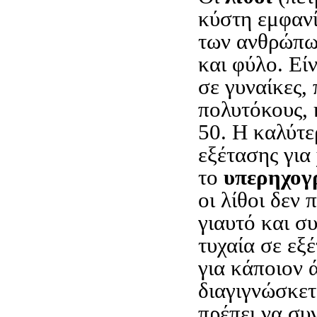
κύστη εμφαν
των ανθρώπων
και φύλο. Εί
σε γυναίκες,
πολυτόκους, 
50. Η καλύτε
εξέτασης για
το
υπερηχογ
οι λίθοι δεν
γιαυτό και σ
τυχαία σε εξ
για κάποιον 
διαγιγνώσκετ
πρέπει να συ