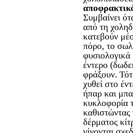
αποφρακτικό
Συμβαίνει ότ
από τη χολη
κατεβούν μέ
πόρο, το σωλ
φυσιολογικά 
έντερο (δωδε
φράξουν. Τότ
χυθεί στο έντ
ήπαρ και μπα
κυκλοφορία τ
καθιστώντας 
δέρματος κίτ
γίνονται σχε