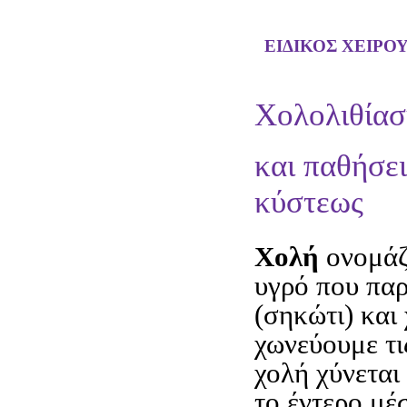
ΕΙΔΙΚΟΣ ΧΕΙΡΟ
Χολολιθία
και παθήσε
κύστεως
Χολή
ονομάζ
υγρό που παρ
(σηκώτι) και 
χωνεύουμε τι
χολή χύνεται
το έντερο μέ