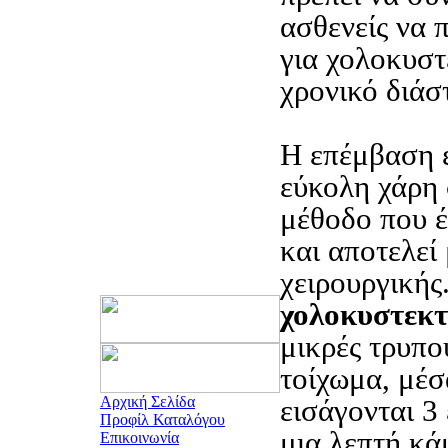
ασθενείς να
για χολοκυστ
χρονικό διάσ
Η επέμβαση 
εύκολη χάρη
μέθοδο που έ
και αποτελεί
χειρουργικής
χολοκυστεκ
μικρές τρυπο
τοίχωμα, μέσ
Αρχική Σελίδα
εισάγονται 3 
Προφίλ Καταλόγου
μια λεπτή κά
Επικοινωνία