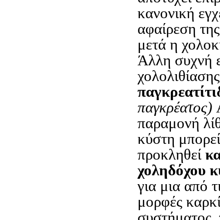
κανονική εγχ
αφαίρεση της
μετά η χολοκ
Άλλη συχνή 
χολολιθίασης
παγκρεατίτι
παγκρέατος)
παραμονή λί
κύστη μπορεί
προκληθεί
κα
χοληδόχου 
για μια από τ
μορφές καρκί
συστήματος, 