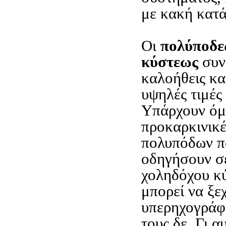
με κακή κατ
Οι
πολύποδε
κύστεως
συν
καλοήθεις κα
υψηλές τιμές
Υπάρχουν όμ
προκαρκινικέ
πολυπόδων π
οδηγήσουν σε
χοληδόχου κ
μπορεί να ξε
υπερηχογράφ
τους δε. Γι α