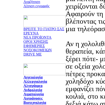
Αναζήτηση
χειρίζονται δ
Αίτηση εγγραφής
Αφαιρούν τη
βλέποντας τις
μια τηλεόρασ
ΒΡΕΙΤΕ ΤΟ ΓΙΑΤΡΟ ΣΑΣ
ΕΡΕΥΝΑ
ΝΕΑ ΠΡΟΪΟΝΤΑ
ΟΡΟΙ ΧΡΗΣΗΣ
Αν η χολολιθ
ΕΦΗΜΕΡΙΕΣ
θεραπεία, κά
ΝΟΣΟΚΟΜΕΙΩΝ
DRIVE ME
ξέρει πότε- 
σε οξεία χολο
πέτρες προκ
Αγγειολογία
χοληδόχο κύσ
Αλλεργιολογία
Αλτσχάιμερ
εμφανίζει πό
Ανδρολογία
Αιματολογία
κοιλιά, στο κ
Αυτοάνοσες
δεξιά κάτω α
Βιοτεχνολογία