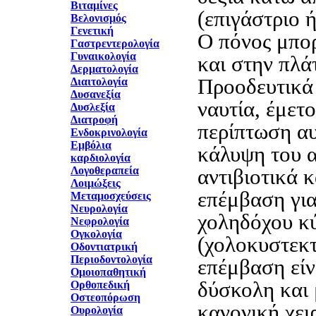
Βιταμίνες
(επιγάστριο ή
Βελονισμός
Γενετική
Ο πόνος μπορ
Γαστρεντερολογία
Γυναικολογία
και στην πλά
Δερματολογία
Προοδευτικά
Διαιτολογία
Δυσανεξία
ναυτία, έμετο
Δυσλεξία
Διατροφή
περίπτωση αυ
Ενδοκρινολογία
Εμβόλια
κάλυψη του 
καρδιολογία
Λογοθεραπεία
αντιβιοτικά 
Λοιμώξεις
επέμβαση για
Μεταμοσχεύσεις
Νευρολογία
χοληδόχου κ
Νεφρολογία
Ογκολογία
(χολοκυστεκτ
Οδοντιατρική
Περιοδοντολογία
επέμβαση είν
Ομοιοπαθητική
δύσκολη και 
Ορθοπεδική
Οστεοπόρωση
κανονική χει
Ουρολογία