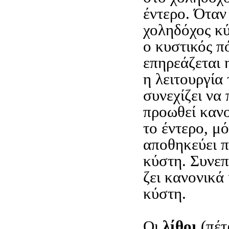
έντερο. Όταν
χοληδόχος κύ
ο κυστικός πό
επηρεάζεται 
η λειτουργία
συνεχίζει να 
προωθεί κανο
το έντερο, μ
αποθηκεύει π
κύστη. Συνεπ
ζει κανονικά
κύστη.
Οι
λίθοι
(πέτ