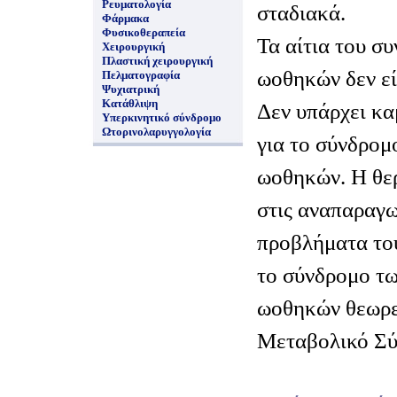
Ρευματολογία
σταδιακά.
Φάρμακα
Φυσικοθεραπεία
Τα αίτια του σ
Χειρουργική
Πλαστική χειρουργική
ωοθηκών δεν εί
Πελματογραφία
Ψυχιατρική
Κατάθλιψη
Δεν υπάρχει κα
Υπερκινητικό σύνδρομο
Ωτορινολαρυγγολογία
για το σύνδρομ
ωοθηκών. Η θε
στις αναπαραγω
προβλήματα το
το σύνδρομο τ
ωοθηκών θεωρε
Μεταβολικό Σύ