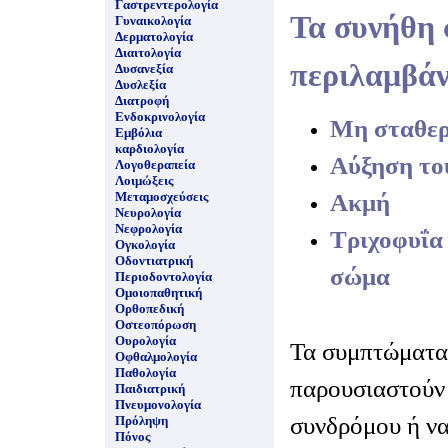
Γαστρεντερολογία
Τα συνήθη
Γυναικολογία
Δερματολογία
Διαιτολογία
περιλαμβάν
Δυσανεξία
Δυσλεξία
Διατροφή
Ενδοκρινολογία
Μη σταθερ
Εμβόλια
καρδιολογία
Αύξηση το
Λογοθεραπεία
Λοιμώξεις
Ακμή
Μεταμοσχεύσεις
Νευρολογία
Νεφρολογία
Τριχοφυΐα
Ογκολογία
Οδοντιατρική
σώμα
Περιοδοντολογία
Ομοιοπαθητική
Ορθοπεδική
Οστεοπόρωση
Ουρολογία
Τα συμπτώματα
Οφθαλμολογία
Παθολογία
παρουσιαστούν 
Παιδιατρική
Πνευμονολογία
συνδρόμου ή ν
Πρόληψη
Πόνος