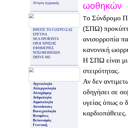
Αίτηση εγγραφής
ωοθηκών
ο Σύνδρομο 
Τ
(ΣΠΩ) προκύπτε
ΒΡΕΙΤΕ ΤΟ ΓΙΑΤΡΟ ΣΑΣ
ΕΡΕΥΝΑ
ανισορροπία πα
ΝΕΑ ΠΡΟΪΟΝΤΑ
ΟΡΟΙ ΧΡΗΣΗΣ
κανονική ωορρη
ΕΦΗΜΕΡΙΕΣ
ΝΟΣΟΚΟΜΕΙΩΝ
DRIVE ME
Η ΣΠΩ είναι μι
στειρότητας.
Αν δεν αντιμετ
Αγγειολογία
Αλλεργιολογία
οδηγήσει σε σ
Αλτσχάιμερ
Ανδρολογία
υγείας όπως ο δ
Αιματολογία
Αυτοάνοσες
Βιοτεχνολογία
καρδιοπάθειες.
Βιταμίνες
Βελονισμός
Γενετική