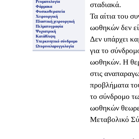
Ρευματολογία
σταδιακά.
Φάρμακα
Φυσικοθεραπεία
Τα αίτια του σ
Χειρουργική
Πλαστική χειρουργική
ωοθηκών δεν εί
Πελματογραφία
Ψυχιατρική
Κατάθλιψη
Δεν υπάρχει κα
Υπερκινητικό σύνδρομο
Ωτορινολαρυγγολογία
για το σύνδρομ
ωοθηκών. Η θε
στις αναπαραγω
προβλήματα το
το σύνδρομο τ
ωοθηκών θεωρε
Μεταβολικό Σύ