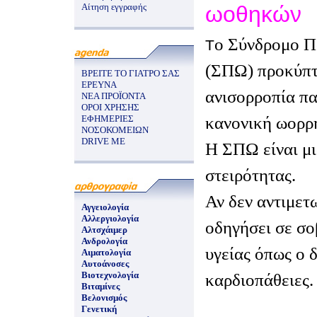
Αίτηση εγγραφής
ωοθηκών
ο Σύνδρομο 
Τ
(ΣΠΩ) προκύπτε
ΒΡΕΙΤΕ ΤΟ ΓΙΑΤΡΟ ΣΑΣ
ΕΡΕΥΝΑ
ανισορροπία πα
ΝΕΑ ΠΡΟΪΟΝΤΑ
ΟΡΟΙ ΧΡΗΣΗΣ
κανονική ωορρη
ΕΦΗΜΕΡΙΕΣ
ΝΟΣΟΚΟΜΕΙΩΝ
DRIVE ME
Η ΣΠΩ είναι μι
στειρότητας.
Αν δεν αντιμετ
Αγγειολογία
Αλλεργιολογία
οδηγήσει σε σ
Αλτσχάιμερ
Ανδρολογία
υγείας όπως ο δ
Αιματολογία
Αυτοάνοσες
Βιοτεχνολογία
καρδιοπάθειες.
Βιταμίνες
Βελονισμός
Γενετική