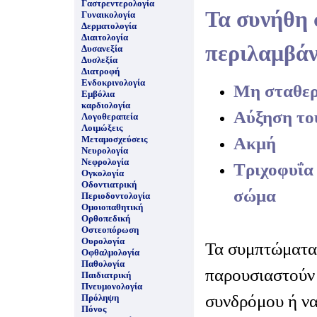
Γαστρεντερολογία
Τα συνήθη
Γυναικολογία
Δερματολογία
Διαιτολογία
περιλαμβάν
Δυσανεξία
Δυσλεξία
Διατροφή
Ενδοκρινολογία
Μη σταθερ
Εμβόλια
καρδιολογία
Αύξηση το
Λογοθεραπεία
Λοιμώξεις
Ακμή
Μεταμοσχεύσεις
Νευρολογία
Νεφρολογία
Τριχοφυΐα
Ογκολογία
Οδοντιατρική
σώμα
Περιοδοντολογία
Ομοιοπαθητική
Ορθοπεδική
Οστεοπόρωση
Ουρολογία
Τα συμπτώματα
Οφθαλμολογία
Παθολογία
παρουσιαστούν 
Παιδιατρική
Πνευμονολογία
συνδρόμου ή ν
Πρόληψη
Πόνος