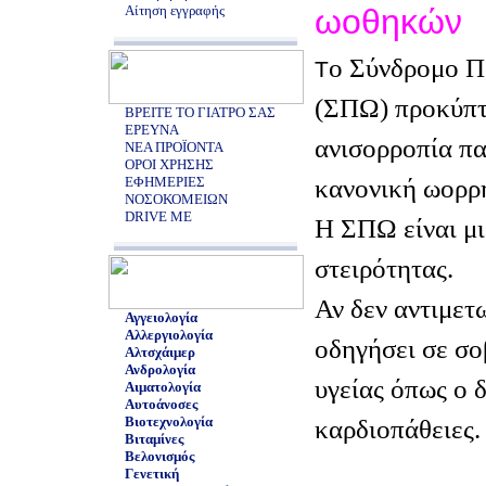
Αίτηση εγγραφής
ωοθηκών
ο Σύνδρομο 
Τ
(ΣΠΩ) προκύπτε
ΒΡΕΙΤΕ ΤΟ ΓΙΑΤΡΟ ΣΑΣ
ΕΡΕΥΝΑ
ανισορροπία πα
ΝΕΑ ΠΡΟΪΟΝΤΑ
ΟΡΟΙ ΧΡΗΣΗΣ
κανονική ωορρη
ΕΦΗΜΕΡΙΕΣ
ΝΟΣΟΚΟΜΕΙΩΝ
DRIVE ME
Η ΣΠΩ είναι μι
στειρότητας.
Αν δεν αντιμετ
Αγγειολογία
Αλλεργιολογία
οδηγήσει σε σ
Αλτσχάιμερ
Ανδρολογία
υγείας όπως ο δ
Αιματολογία
Αυτοάνοσες
Βιοτεχνολογία
καρδιοπάθειες.
Βιταμίνες
Βελονισμός
Γενετική