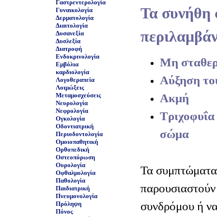
Γαστρεντερολογία
Τα συνήθη
Γυναικολογία
Δερματολογία
Διαιτολογία
περιλαμβάν
Δυσανεξία
Δυσλεξία
Διατροφή
Ενδοκρινολογία
Μη σταθερ
Εμβόλια
καρδιολογία
Αύξηση το
Λογοθεραπεία
Λοιμώξεις
Ακμή
Μεταμοσχεύσεις
Νευρολογία
Νεφρολογία
Τριχοφυΐα
Ογκολογία
Οδοντιατρική
σώμα
Περιοδοντολογία
Ομοιοπαθητική
Ορθοπεδική
Οστεοπόρωση
Ουρολογία
Τα συμπτώματα
Οφθαλμολογία
Παθολογία
παρουσιαστούν 
Παιδιατρική
Πνευμονολογία
συνδρόμου ή ν
Πρόληψη
Πόνος