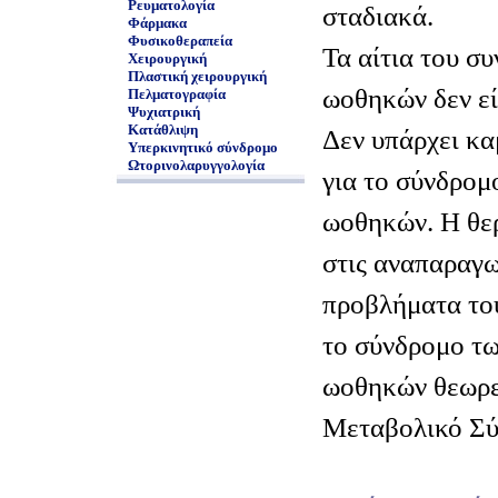
Ρευματολογία
σταδιακά.
Φάρμακα
Φυσικοθεραπεία
Τα αίτια του σ
Χειρουργική
Πλαστική χειρουργική
ωοθηκών δεν εί
Πελματογραφία
Ψυχιατρική
Κατάθλιψη
Δεν υπάρχει κα
Υπερκινητικό σύνδρομο
Ωτορινολαρυγγολογία
για το σύνδρομ
ωοθηκών. Η θε
στις αναπαραγω
προβλήματα το
το σύνδρομο τ
ωοθηκών θεωρε
Μεταβολικό Σύ