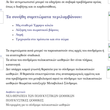
Αν δεν αντιμετωπιστεί μπορεί να οδηγήσει σε σοβαρά προβλήματα υγείας
όπως ο διαβήτης και οι καρδιοπάθειες.
Τα συνήθη συμπτώματα περιλαμβάνουν:
Μη σταθερό Έμμηνο κύκλο
Αύξηση του σωματικού βάρους
Ακμή
Τριχοφυΐα στο πρόσωπο και στο σώμα
Τα συμπτώματα αυτά μπορεί να παρουσιαστούν στις αρχές του συνδρόμου ή
να αναπτυχθούν σταδιακά.
Τα αίτια του συνδρόμου πολυκυστικών ωοθηκών δεν είναι πλήρως
κατανοητά.
Δεν υπάρχει καμιά γνωστή θεραπεία για το σύνδρομο πολυκυστικών
ωοθηκών. Η θεραπεία επικεντρώνεται στις αναπαραγωγικές ορμόνες και
στα προβλήματα του μεταβολισμού αφού το σύνδρομο των πολυκυστικών
ωοθηκών θεωρείται κατεξοχήν Μεταβολικό Σύνδρομο.
Διαβάστε σχετικά:
ΝΕΑ ΘΕΡΑΠΕΙΑ ΤΩΝ ΠΟΛΥΚΥΣΤΙΚΩΝ ΩΟΘΗΚΩΝ
ΠΟΛΥΚΥΣΤΙΚΕΣ ΩΟΘΗΚΕΣ
Μετφορμίνη για το σύνδρομο πολυκυστικών ωοθηκών